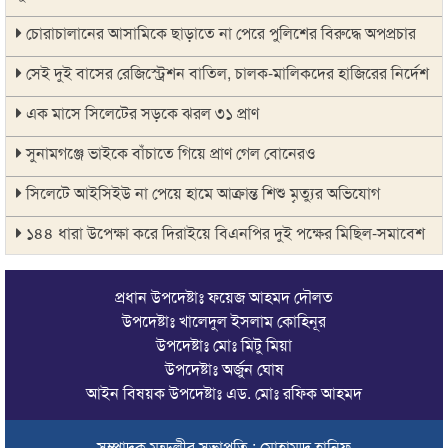
চোরাচালানের আসামিকে ছাড়াতে না পেরে পুলিশের বিরুদ্ধে অপপ্রচার
সেই দুই বাসের রেজিস্ট্রেশন বাতিল, চালক-মালিকদের হাজিরের নির্দেশ
এক মাসে সিলেটের সড়কে ঝরল ৩১ প্রাণ
সুনামগঞ্জে ভাইকে বাঁচাতে গিয়ে প্রাণ গেল বোনেরও
সিলেটে আইসিইউ না পেয়ে হামে আক্রান্ত শিশু মৃত্যুর অভিযোগ
১৪৪ ধারা উপেক্ষা করে দিরাইয়ে বিএনপির দুই পক্ষের মিছিল-সমাবেশ
সিলেটে বাস দুর্ঘটনায় মৃতদের পরিবার পাবে ৫ লাখ টাকা
প্রধান উপদেষ্টাঃ ফয়েজ আহমদ দৌলত
ঠাকুরগাঁওয়ে মোটরসাইকেল দুর্ঘটনায় পথচারীসহ ২ জনের মৃত্যু
উপদেষ্টাঃ খালেদুল ইসলাম কোহিনূর
উপদেষ্টাঃ মোঃ মিটু মিয়া
আরেক অনলাইন ক্যাসিনো পরিচালনাকারীকে গ্রেপ্তার করেছে ডিবি
উপদেষ্টাঃ অর্জুন ঘোষ
সিলেটে দুই বাসের মুখোমুখি সংঘর্ষে শিশুসহ ৯ জনের মৃত্যু
আইন বিষয়ক উপদেষ্টাঃ এড. মোঃ রফিক আহমদ
অবশেষে সেই সাইনেজটি সরানোর সিদ্ধান্ত
সম্পাদক মন্ডলীর সভাপতি : মোহাম্মদ হানিফ