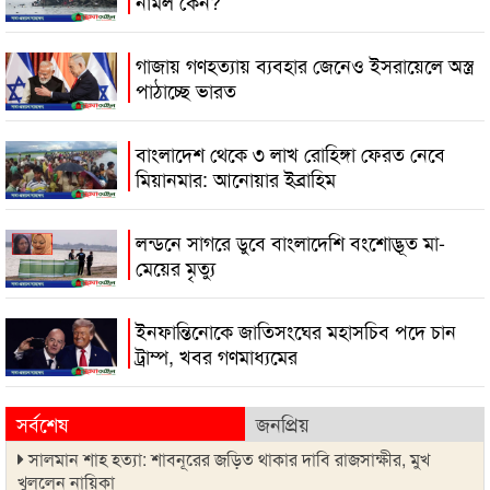
নামল কেন?
গাজায় গণহত্যায় ব্যবহার জেনেও ইসরায়েলে অস্ত্র
পাঠাচ্ছে ভারত
বাংলাদেশ থেকে ৩ লাখ রোহিঙ্গা ফেরত নেবে
মিয়ানমার: আনোয়ার ইব্রাহিম
লন্ডনে সাগরে ডুবে বাংলাদেশি বংশোদ্ভূত মা-
মেয়ের মৃত্যু
ইনফান্তিনোকে জাতিসংঘের মহাসচিব পদে চান
ট্রাম্প, খবর গণমাধ্যমের
সর্বশেষ
জনপ্রিয়
সালমান শাহ হত্যা: শাবনূরের জড়িত থাকার দাবি রাজসাক্ষীর, মুখ
খুললেন নায়িকা