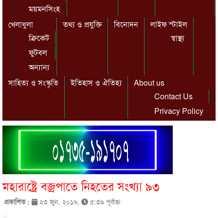
ময়মনসিংহ
খেলাধুলা
তথ্য ও প্রযুক্তি
বিনোদন
লাইফ স্টাইল
ক্রিকেট
স্বাস্থ্য
ফুটবল
অন্যান্য
সাহিত্য ও সংস্কৃতি
ইতিহাস ও ঐতিহ্য
About us
Contact Us
Privacy Policy
মহারাষ্ট্রে বজ্রপাতে নিহতের সংখ্যা ৯৩
প্রকাশিত :
২৩ জুন, ২০১৬,
৫:৩৯ পূর্বাহ্ণ