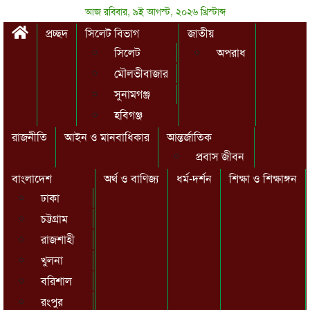
আজ রবিবার, ৯ই আগস্ট, ২০২৬ খ্রিস্টাব্দ
প্রচ্ছদ
সিলেট বিভাগ
জাতীয়
সিলেট
অপরাধ
মৌলভীবাজার
সুনামগঞ্জ
হবিগঞ্জ
রাজনীতি
আইন ও মানবাধিকার
আন্তর্জাতিক
প্রবাস জীবন
বাংলাদেশ
অর্থ ও বাণিজ্য
ধর্ম-দর্শন
শিক্ষা ও শিক্ষাঙ্গন
ঢাকা
চট্টগ্রাম
রাজশাহী
খুলনা
বরিশাল
রংপুর