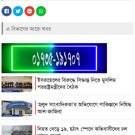
এ বিভাগের আরো খবর
ইসরায়েলের বিরুদ্ধে সিদ্ধান্ত নিতে মুসলিম
পররাষ্ট্রমন্ত্রীদের বৈঠক
‘হলুদ সাংবাদিকতা’র অভিযোগে পাকিস্তানে নিষিদ্ধ
আল-জাজিরা
নিহত বেড়ে ১৯, হঠাৎ স্পেনে অভিবাসীদের ঢল