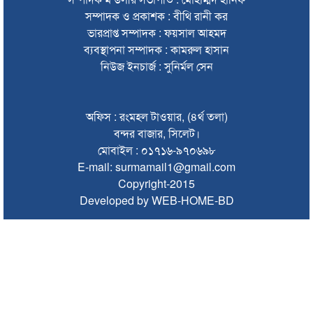
সম্পাদক ও প্রকাশক : বীথি রানী কর
দেশের সব বিমানবন্দরে নিরাপত্তা জোরদারের নির্দেশ
ভারপ্রাপ্ত সম্পাদক : ফয়সাল আহমদ
সুস্থ ত্বকের জন্য প্রয়োজনীয় ভিটামিন ও পুষ্টি
ব্যবস্থাপনা সম্পাদক : কামরুল হাসান
নিউজ ইনচার্জ : সুনির্মল সেন
চা বিক্রয়ে ন্যাশনাল টি কোম্পানির নতুন ইতিহাস
জাফর ইকবালসহ ৮ জনের বিরুদ্ধে তদন্ত প্রতিবেদন দাখিল
অফিস : রংমহল টাওয়ার, (৪র্থ তলা)
ঢাকায় বাসভবনে আগুন, স্ত্রীসহ হাসপাতালে ভর্তি পাকিস্তান
বন্দর বাজার, সিলেট।
হাইকমিশনার
মোবাইল : ০১৭১৬-৯৭০৬৯৮
E-mail: surmamail1@gmail.com
ঠাকুরগাঁওয়ে অনলাইন ক্যাসিনো পরিচালনার অভিযোগে যুবক গ্রেপ্তার
Copyright-2015
আবারও লোভার জব্দকৃত পাথর চুরি করে নিয়ে যাওয়া হচ্ছে আটগ্রামে
Developed by WEB-HOME-BD
রাজনৈতিক নেতৃবৃন্দ ও সুধীজনদের সাথে কানাইঘাটের নবাগত
ইউএনও’র মতবিনিময়
চলতি অর্থবছরই স্থানীয় সরকারের সব স্তরের নির্বাচন: সিলেট প্রতিমন্ত্রী
সিলেট মহানগর বিএনপির সভাপতির দায়িত্বে ফিরলেন নাসিম হোসাইন