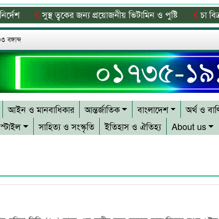
শ
সুস্থ ত্বকের জন্য প্রয়োজনীয় ভিটামিন ও পুষ্টি
চা বিক্রয়ে
 মোবিলাইজেশন প্রোগ্রাম
লোভাছড়া পাথর কোয়ারী পরিদর্শনে ডি
 বঙ্গাব্দ
আইন ও মানবাধিকার
আন্তর্জাতিক
বাংলাদেশ
অর্থ ও বাণ
স্টাইল
সাহিত্য ও সংস্কৃতি
ইতিহাস ও ঐতিহ্য
About us