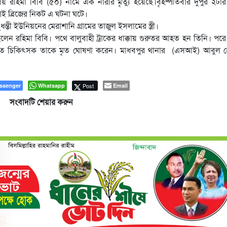
ায় রহিমা বিবি (৫০) নামে এক নারীর মৃত্যু হয়েছে।বৃহষ্পতিবার দুপুর ২টা
 ব্রিজের নিকট এ ঘটনা ঘটে।
্তী ইউনিয়নের মেরাশানি গ্রামের তাজুল ইসলামের স্ত্রী।
ছিলেন রহিমা বিবি। পথে বালুবাহী ট্রাকের ধাক্কায় গুরুতর আহত হন তিনি। পর
ব্যরত চিকিৎসক তাকে মৃত ঘোষণা করেন। মাধবপুর থানার (এসআই) আবুল 
ssenger
Whatsapp
Post
Email
সংবাদটি শেয়ার করুন