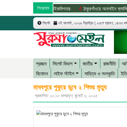
সপাতালে ভর্তি পাকিস্তান হাইকমিশনার
শিরোনাম
ঠাকুরগাঁওয়ে অনলাইন ক্যাসিনো পরি
সিলেট
৭ই আগস্ট, ২০২৬ খ্রিস্টাব্দ | ২৩শে শ্রাবণ, ১৪৩৩ বঙ্গা
প্রচ্ছদ
সিলেট বিভাগ
জাতীয়
রাজনীতি
আই
বিনোদন
লাইফ স্টাইল
সাহিত্য ও সংস্কৃতি
ইতি
মাধবপুরে পুকুরে ডুবে ২ শিশুর মৃত্যু
প্রকাশিত: ১০:১০ অপরাহ্ণ, জুলাই ৩, ২০২৫