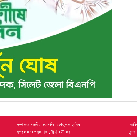
সম্পাদক মন্ডলীর সভাপতি : মোহাম্মদ হানিফ
অফিস
সম্পাদক ও প্রকাশক : বীথি রানী কর
বন্দ