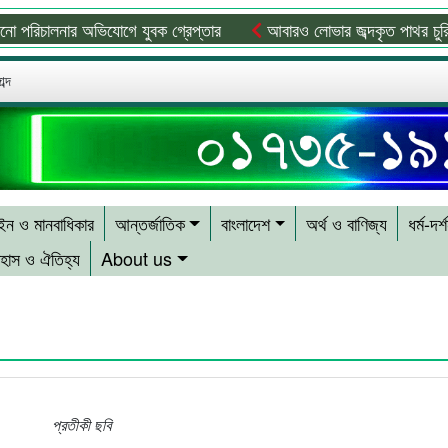
চালনার অভিযোগে যুবক গ্রেপ্তার
আবারও লোভার জব্দকৃত পাথর চুরি করে নি
ব্দ
ন ও মানবাধিকার
আন্তর্জাতিক
বাংলাদেশ
অর্থ ও বাণিজ্য
ধর্ম-দর্
হাস ও ঐতিহ্য
About us
প্রতীকী ছবি