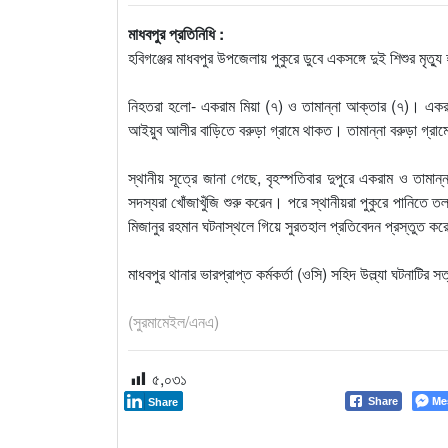
মাধবপুর প্রতিনিধি :
হবিগঞ্জের মাধবপুর উপজেলায় পুকুরে ডুবে একসঙ্গে দুই শিশুর মৃত
নিহতরা হলো- একরাম মিয়া (৭) ও তামান্না আক্তার (৭)। একরা
আইয়ুব আলীর বাড়িতে বরুড়া গ্রামে থাকত। তামান্না বরুড়া গ্রাম
স্থানীয় সূত্রে জানা গেছে, বৃহস্পতিবার দুপুরে একরাম ও তামান
সদস্যরা খোঁজাখুঁজি শুরু করেন। পরে স্থানীয়রা পুকুরে পানিতে
মিজানুর রহমান ঘটনাস্থলে গিয়ে সুরতহাল প্রতিবেদন প্রস্তুত ক
মাধবপুর থানার ভারপ্রাপ্ত কর্মকর্তা (ওসি) সহিদ উল্ল্যা ঘটনাটির 
(সুরমামেইল/এনএ)
৫,০৩১
Me
Share
Share