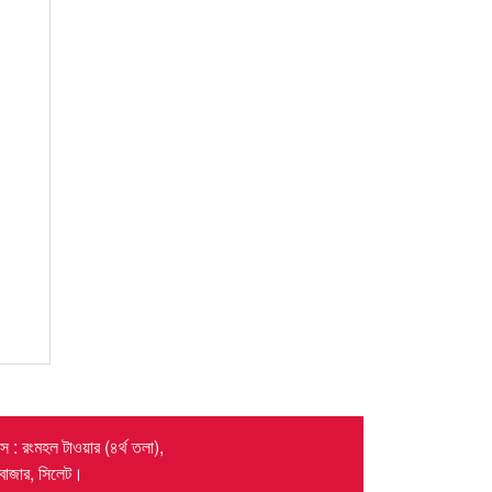
 : রংমহল টাওয়ার (৪র্থ তলা),
র বাজার, সিলেট।