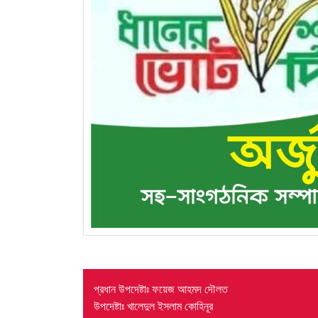
প্রধান উপদেষ্টাঃ ফয়েজ আহমদ দৌলত
উপদেষ্টাঃ খালেদুল ইসলাম কোহিনূর