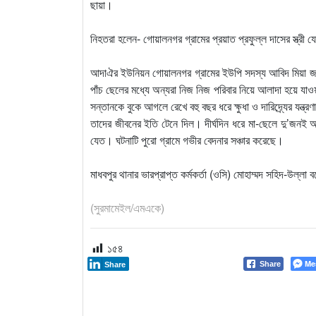
ছায়া।
নিহতরা হলেন- গোয়ালনগর গ্রামের প্রয়াত প্রফুল্ল দাসের স্ত্রী
আদাঐর ইউনিয়ন গোয়ালনগর গ্রামের ইউপি সদস্য আবিদ মিয়া জা
পাঁচ ছেলের মধ্যে অন্যরা নিজ নিজ পরিবার নিয়ে আলাদা হয়ে যাও
সন্তানকে বুকে আগলে রেখে বহু বছর ধরে ক্ষুধা ও দারিদ্র্যের যন
তাদের জীবনের ইতি টেনে দিল। দীর্ঘদিন ধরে মা-ছেলে দু’জনই
যেত। ঘটনাটি পুরো গ্রামে গভীর বেদনার সঞ্চার করেছে।
মাধবপুর থানার ভারপ্রাপ্ত কর্মকর্তা (ওসি) মোহাম্মদ সহিদ-উল্
(সুরমামেইল/এমএকে)
১৫৪
Me
Share
Share