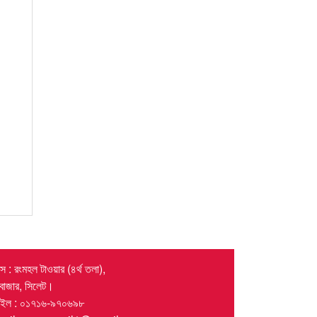
 : রংমহল টাওয়ার (৪র্থ তলা),
র বাজার, সিলেট।
াইল : ০১৭১৬-৯৭০৬৯৮