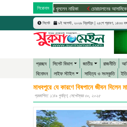
ার দাবি রাজসাক্ষীর, মুখ খুললেন নায়িকা
শিরোনাম
চোরাচালানের আসামিকে ছাড়াতে না
সিলেট
৯ই আগস্ট, ২০২৬ খ্রিস্টাব্দ | ২৫শে শ্রাবণ, ১৪৩৩ বঙ্গা
প্রচ্ছদ
সিলেট বিভাগ
জাতীয়
রাজনীতি
আই
বিনোদন
লাইফ স্টাইল
সাহিত্য ও সংস্কৃতি
ইতি
মাধবপুরে যে কারণে বিষপানে জীবন দিলেন মা
প্রকাশিত: ১:৪৯ পূর্বাহ্ণ, সেপ্টেম্বর ৩০, ২০২৫