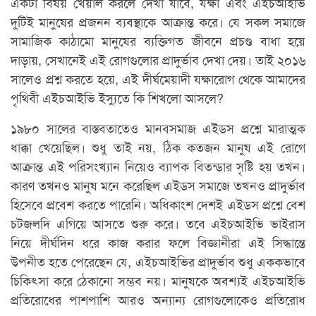
একটা বিষয় খেয়াল করলে দেখা যাবে, যক্ষা এবং এইচআইভি
দুটিই মানুষের প্রজনন ব্যবস্থাকে আক্রান্ত করে। যে সকল সমাজে
সামাজিক কাঠামো মানুষের ব্যক্তিগত জীবনে প্রচণ্ড বাধা হয়ে
দাড়ায়, সেখানেই এই রোগগুলোর প্রাদুর্ভাব দেখা দেয়। তাই ২০১৬
সালেও প্রশ্ন করতে হয়ে, এই দীর্ঘমেয়াদী যক্ষারোগ থেকে আমাদের
পৃথিবী এইচআইভি ইস্যুতে কি শিখলো আসলে?
১৯৮০ সালের বাস্তবতাতেও মানবসমাজ এইডস প্রশ্নে মারাত্মক
ধাক্কা খেয়েছিল। শুধু তাই নয়, ঠিক কতজন মানুষ এই রোগে
আক্রান্ত এই পরিসংখ্যান নিয়েও ব্যাপক বিতন্ডার সৃষ্টি হয় তখন।
কারণ তখনও মানুষ মনে করেছিল এইডস সমাজে তখনও প্রাদুর্ভাব
হিসেবে প্রবেশ করতে পারেনি। অধিকাংশ দেশই এইডস প্রশ্নে বেশ
চটজলদি এগিয়ে আসতে শুরু করে। তবে এইচআইভি ভাইরাস
নিয়ে দীর্ঘদিন ধরে কাজ করার ফলে বিজ্ঞানীরা এই সিদ্ধান্তে
উপনীত হতে পেরেছেন যে, এইচআইভির প্রাদুর্ভাব শুধু এককভাবে
চিকিৎসা করে ঠেকানো সম্ভব নয়। মানুষকে অবশ্যই এইচআইভি
প্রতিরোধের পাশপাশি আরও অন্যান্য রোগগুলোকেও প্রতিরোধ