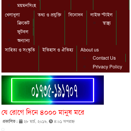
ময়মনসিংহ
খেলাধুলা
তথ্য ও প্রযুক্তি
বিনোদন
লাইফ স্টাইল
ক্রিকেট
স্বাস্থ্য
ফুটবল
অন্যান্য
সাহিত্য ও সংস্কৃতি
ইতিহাস ও ঐতিহ্য
About us
Contact Us
Privacy Policy
যে রোগে দিনে ৪০০০ মানুষ মরে
প্রকাশিত :
২৮ মার্চ, ২০১৬,
৪:০১ অপরাহ্ণ