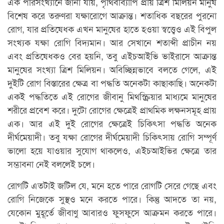
এক পরিসংখ্যানে জানা যায়, পৃথিবীব্যাপি প্রায় ত্রিশ মিলিয়ন মানুষ
বিশেষ করে তরুণরা যক্ষারোগে আক্রান্ত। শতাধিক বছরের পুরনো
রোগ, যার প্রতিষেধক এখন মানুষের হাতে হওয়া স্বত্ত্বেও এই বিপুল
সংখ্যক যক্ষা রোগি বিদ্যমান। আর সেখানে শতাব্দী প্রাচীন নয়
এবং প্রতিষেধকও বের হয়নি, তবু এইচআইভি ভাইরাসে আক্রান্ত
মানুষের সংখ্যা ত্রিশ মিলিয়ন। অবিচ্ছিন্নভাবে বলতে গেলে, এই
দুইটি রোগ বিস্তারের ক্ষেত্র বা পদ্ধতি অনেকটা কাছাকাছি। অনেকটা
একই পদ্ধতিতে এই রোগের জীবানু মিথস্ক্রিয়ার মাধ্যমে মানুষের
শরীরে প্রবেশ করে। দুটো রোগের ক্ষেত্রেই প্রাথমিক লক্ষনসমূহ প্রায়
এক। আর এই দুই রোগের ক্ষেত্রেই চিকিৎসা পদ্ধতি অনেক
দীর্ঘমেয়াদী। তবু যক্ষা রোগের দীর্ঘমেয়াদী চিকিৎসায় রোগি সম্পূর্ণ
ভালো হয়ে যাওয়ার সুযোগ থাকলেও, এইচআইভির ক্ষেত্রে তার
সম্ভাবনা নেই বললেই চলে।
রোগটি এতটাই জটিল যে, মনে হতে পারে রোগটি সেরে গেছে এবং
রোগি নিজেকে সুস্থও মনে করতে পারে। কিন্তু আদতে তা নয়,
যেকোন মুহূর্তে জীবাণু আবারও ফুসফুসে আক্রমন করতে পারে।