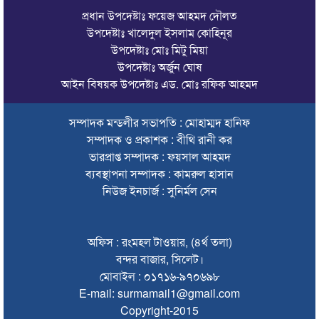
প্রধান উপদেষ্টাঃ ফয়েজ আহমদ দৌলত
সিলেটে বাস দুর্ঘটনায় মৃতদের পরিবার পাবে ৫ লাখ টাকা
উপদেষ্টাঃ খালেদুল ইসলাম কোহিনূর
উপদেষ্টাঃ মোঃ মিটু মিয়া
ঠাকুরগাঁওয়ে মোটরসাইকেল দুর্ঘটনায় পথচারীসহ ২ জনের মৃত্যু
উপদেষ্টাঃ অর্জুন ঘোষ
আরেক অনলাইন ক্যাসিনো পরিচালনাকারীকে গ্রেপ্তার করেছে ডিবি
আইন বিষয়ক উপদেষ্টাঃ এড. মোঃ রফিক আহমদ
সিলেটে দুই বাসের মুখোমুখি সংঘর্ষে শিশুসহ ৯ জনের মৃত্যু
সম্পাদক মন্ডলীর সভাপতি : মোহাম্মদ হানিফ
সম্পাদক ও প্রকাশক : বীথি রানী কর
অবশেষে সেই সাইনেজটি সরানোর সিদ্ধান্ত
ভারপ্রাপ্ত সম্পাদক : ফয়সাল আহমদ
দেশের সব বিমানবন্দরে নিরাপত্তা জোরদারের নির্দেশ
ব্যবস্থাপনা সম্পাদক : কামরুল হাসান
নিউজ ইনচার্জ : সুনির্মল সেন
সুস্থ ত্বকের জন্য প্রয়োজনীয় ভিটামিন ও পুষ্টি
চা বিক্রয়ে ন্যাশনাল টি কোম্পানির নতুন ইতিহাস
অফিস : রংমহল টাওয়ার, (৪র্থ তলা)
জাফর ইকবালসহ ৮ জনের বিরুদ্ধে তদন্ত প্রতিবেদন দাখিল
বন্দর বাজার, সিলেট।
মোবাইল : ০১৭১৬-৯৭০৬৯৮
ঢাকায় বাসভবনে আগুন, স্ত্রীসহ হাসপাতালে ভর্তি পাকিস্তান
E-mail: surmamail1@gmail.com
হাইকমিশনার
Copyright-2015