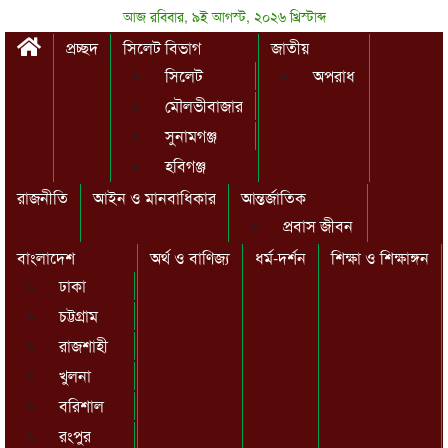
আজ রবিবার, ৯ই আগস্ট, ২০২৬ খ্রিস্টাব্দ
প্রচ্ছদ
সিলেট বিভাগ
জাতীয়
সিলেট
অপরাধ
মৌলভীবাজার
সুনামগঞ্জ
হবিগঞ্জ
রাজনীতি
আইন ও মানবাধিকার
আন্তর্জাতিক
প্রবাস জীবন
বাংলাদেশ
অর্থ ও বাণিজ্য
ধর্ম-দর্শন
শিক্ষা ও শিক্ষাঙ্গন
ঢাকা
চট্টগ্রাম
রাজশাহী
খুলনা
বরিশাল
রংপুর