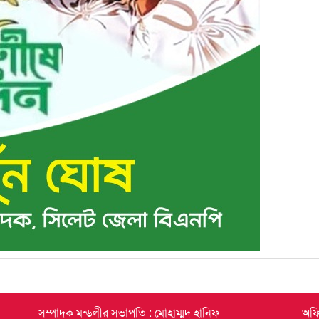
সম্পাদক মন্ডলীর সভাপতি : মোহাম্মদ হানিফ
অফি