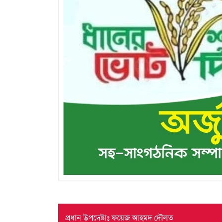
প্রধান উপদেষ্টাঃ ফয়েজ আহমদ দৌলত