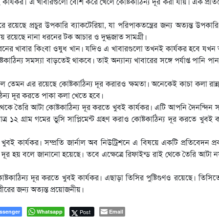
বই কার্যকর। এ খাবারগুলো বেশি করে খেলে কোষ্টকাঠিন্য দূর করা যায়। এক প্রত
রয়েছে প্রচুর উপকারি ব্যাকটেরিয়া, যা পরিপাকতন্ত্রের জন্য অত্যন্ত উপকার
য় রয়েছে নানা ধরনের টক আচার ও দুগ্ধজাত সামগ্রী।
 ধরনের খাবার কিংবা ওষুধ খান। যদিও এ খাবারগুলো তখনই কার্যকর হবে যখ
্টকাঠিন্য সমস্যা বাড়তেই থাকবে। তাই অন্যান্য খাবারের সঙ্গে পর্যাপ্ত পানি পা
ফল তেমন এর রয়েছে কোষ্টকাঠিন্য দূর করারও ক্ষমতা। অনেকেই কাচা কলা রান্
ঠিন্য দূর করতে পাকা কলা খেতে হবে।
 থেকে তৈরি আটা কোষ্টকাঠিন্য দূর করতে খুবই কার্যকর। এটি আপনি দৈনন্দিন 
১২ গ্রাম গমের ভুসি সাপ্লিমেন্ট গ্রহণ করাও কোষ্টকাঠিন্য দূর করতে খুবই ক
খুবই কার্যকর। সম্প্রতি জার্নাল অব নিউট্রিশনে এ বিষয়ে একটি প্রতিবেদন প্
য দূর হয় বলে জানানো হয়েছে। তবে এক্ষেত্রে রিফাইন্ড রাই থেকে তৈরি আটা 
্টকাঠিন্য দূর করতে খুবই কার্যকর। এছাড়া তিসির পুষ্টিগুণও রয়েছে। তিসিতে 
রের জন্য অত্যন্ত প্রয়োজনীয়।
ssenger
Whatsapp
Post
Email