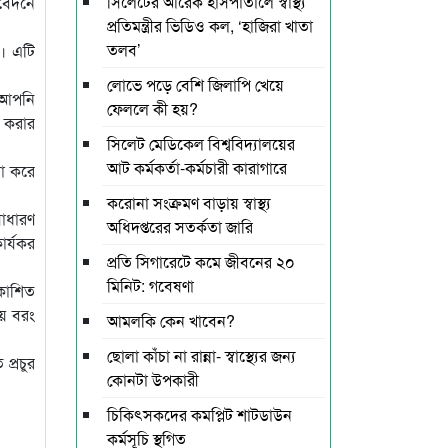
সিলেটের আরেক হাসপাতালে স্বাস্থ্য
িবেদনে
প্রতিমন্ত্রীর ভিডিও কল, ‘হাজিরা খাতা
তলব’
ি। এটি
লোভে পড়ে বেশি জিলাপি খেয়ে
ন আপনি
ফেললে কী হয়?
ন করার
সিলেট মেডিকেল বিশ্ববিদ্যালয়ের
আট কর্মকর্তা-কর্মচারী কারাগারে
না করে
করোনা সংক্রমণ বাড়ায় স্বাস্থ্য
সাধারণ
অধিদপ্তরের সতর্কতা জারি
ার্যকর
প্রতি সিগারেটে কমে জীবনের ২০
মিনিট: গবেষণা
রকাশিত
নয় বরং
আমলকি কেন খাবেন?
ছোলা কাঁচা না রান্না- স্বাস্থ্যের জন্য
প্রচুর
কোনটা উপকারী
চিকিৎসকদের কমপ্লিট শাটডাউন
কর্মসূচি স্থগিত