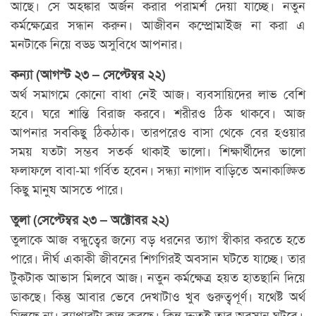
আছে। সে অহঙ্কার অর্জন করার পরামর্শ দেয়া যাচ্ছে। নতুন
কর্মক্ষেত্রের সন্ধান করুন। আজীবন কম্প্রোমাইজ না করা এ
মনটাকে নিয়ে বড্ড অসুবিধে আপনার।
কন্যা (আগস্ট ২৩ – সেপ্টেম্বর ২২)
অর্থ সমাগমে কোনো বাধা নেই আজ। ব্যবসায়িদের লাভ বেশি
হবে। ঘরে শান্তি বিরাজ করবে। শরীরও ঠিক থাকবে। আজ
আপনার সবকিছু ঠিকঠাক। তারপরেও বাসা থেকে বের হওয়ার
সময় যতটা সম্ভব সতর্ক থাকাই ভালো। শিক্ষার্থীদের ভালো
ফলাফলে বাবা-মা গর্বিত হবেন। সন্ধ্যা নাগাদ বাড়িতে অনাকাঙ্ক্ষিত
কিছু মানুষ আসতে পারে।
তুলা (সেপ্টেম্বর ২৩ – অক্টোবর ২২)
তুলাকে আজ বন্ধুত্বের জন্যে বড় ধরনের ত্যাগ স্বীকার করতে হতে
পারে। দীর্ঘ একাকী জীবনের শিগগিরই অবসান ঘটতে যাচ্ছে। তার
টুকটাক আভাস মিলবে আজ। নতুন কর্মক্ষেত্র হয়ত হাতছানি দিয়ে
ডাকছে। কিন্তু আবার ভেবে দেখাটাও খুব গুরুত্বপূর্ণ। যথেষ্ট অর্থ
মিলছে না। ব্যাপারটা ক্লান্ত করছে। কিন্তু দ্রুতই তার অবসান ঘটবে।