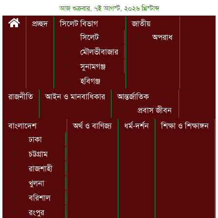
আজ শুক্রবার, ৭ই আগস্ট, ২০২৬ খ্রিস্টাব্দ
প্রচ্ছদ
সিলেট বিভাগ
জাতীয়
সিলেট
অপরাধ
মৌলভীবাজার
সুনামগঞ্জ
হবিগঞ্জ
রাজনীতি
আইন ও মানবাধিকার
আন্তর্জাতিক
প্রবাস জীবন
বাংলাদেশ
অর্থ ও বাণিজ্য
ধর্ম-দর্শন
শিক্ষা ও শিক্ষাঙ্গন
ঢাকা
চট্টগ্রাম
রাজশাহী
খুলনা
বরিশাল
রংপুর