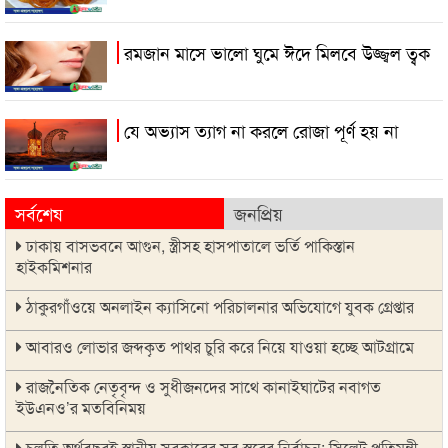
রমজান মাসে ভালো ঘুমে ঈদে মিলবে উজ্জ্বল ত্বক
যে অভ্যাস ত্যাগ না করলে রোজা পূর্ণ হয় না
সর্বশেষ
জনপ্রিয়
ঢাকায় বাসভবনে আগুন, স্ত্রীসহ হাসপাতালে ভর্তি পাকিস্তান
হাইকমিশনার
ঠাকুরগাঁওয়ে অনলাইন ক্যাসিনো পরিচালনার অভিযোগে যুবক গ্রেপ্তার
আবারও লোভার জব্দকৃত পাথর চুরি করে নিয়ে যাওয়া হচ্ছে আটগ্রামে
রাজনৈতিক নেতৃবৃন্দ ও সুধীজনদের সাথে কানাইঘাটের নবাগত
ইউএনও’র মতবিনিময়
চলতি অর্থবছরই স্থানীয় সরকারের সব স্তরের নির্বাচন: সিলেট প্রতিমন্ত্রী