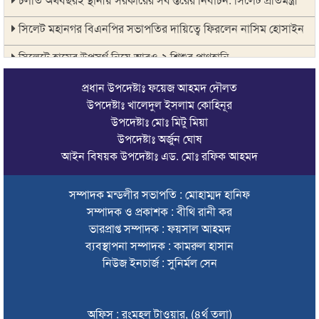
সিলেট মহানগর বিএনপির সভাপতির দায়িত্বে ফিরলেন নাসিম হোসাইন
সিলেটে হামের উপসর্গ নিয়ে আরও ২ শিশুর প্রাণহানি
সিলেটে শিশুকন্যা ফাহিমা ধর্ষণচেষ্টা ও হত্যা মামলায় জাকিরের মৃত্যুদণ্ড
প্রধান উপদেষ্টাঃ ফয়েজ আহমদ দৌলত
উপদেষ্টাঃ খালেদুল ইসলাম কোহিনূর
ইসরায়েলের বিরুদ্ধে সিদ্ধান্ত নিতে মুসলিম পররাষ্ট্রমন্ত্রীদের বৈঠক
উপদেষ্টাঃ মোঃ মিটু মিয়া
উপদেষ্টাঃ অর্জুন ঘোষ
ভারতে শেখ হাসিনার বক্তব্যে ক্ষুব্ধ বাংলাদেশ
আইন বিষয়ক উপদেষ্টাঃ এড. মোঃ রফিক আহমদ
গণঅভ্যুত্থান দিবসে কানাইঘাটে প্রশাসনের উদ্যোগে আলোচনা সভা
অনুষ্ঠিত
সম্পাদক মন্ডলীর সভাপতি : মোহাম্মদ হানিফ
সম্পাদক ও প্রকাশক : বীথি রানী কর
ভিসাসেবা নিয়ে ভারতীয় হাইকমিশনের সতর্কতা জারি
ভারপ্রাপ্ত সম্পাদক : ফয়সাল আহমদ
জ্বালানি সংকট কাটতে সময় লাগবে: সিলেটে বাণিজ্যমন্ত্রী
ব্যবস্থাপনা সম্পাদক : কামরুল হাসান
নিউজ ইনচার্জ : সুনির্মল সেন
সিলেটে হামের উপসর্গ নিয়ে আরও ২ শিশুর মৃত্যু
যে ডকুমেন্টারিতে আবু সাঈদ নেই, সেটি কোনো ডকুমেন্টারি নয়:
অফিস : রংমহল টাওয়ার, (৪র্থ তলা)
ভারপ্রাপ্ত রাষ্ট্রপতি