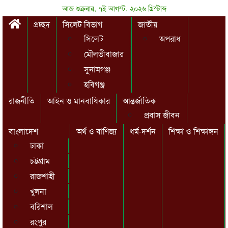
আজ শুক্রবার, ৭ই আগস্ট, ২০২৬ খ্রিস্টাব্দ
প্রচ্ছদ
সিলেট বিভাগ
জাতীয়
সিলেট
অপরাধ
মৌলভীবাজার
সুনামগঞ্জ
হবিগঞ্জ
রাজনীতি
আইন ও মানবাধিকার
আন্তর্জাতিক
প্রবাস জীবন
বাংলাদেশ
অর্থ ও বাণিজ্য
ধর্ম-দর্শন
শিক্ষা ও শিক্ষাঙ্গন
ঢাকা
চট্টগ্রাম
রাজশাহী
খুলনা
বরিশাল
রংপুর