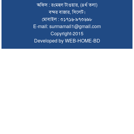
গণঅভ্যুত্থান দিবসে কানাইঘাটে প্রশাসনের উদ্যোগে আলোচনা সভা
অফিস : রংমহল টাওয়ার, (৪র্থ তলা)
অনুষ্ঠিত
বন্দর বাজার, সিলেট।
মোবাইল : ০১৭১৬-৯৭০৬৯৮
ভিসাসেবা নিয়ে ভারতীয় হাইকমিশনের সতর্কতা জারি
E-mail: surmamail1@gmail.com
Copyright-2015
জ্বালানি সংকট কাটতে সময় লাগবে: সিলেটে বাণিজ্যমন্ত্রী
Developed by WEB-HOME-BD
সিলেটে হামের উপসর্গ নিয়ে আরও ২ শিশুর মৃত্যু
যে ডকুমেন্টারিতে আবু সাঈদ নেই, সেটি কোনো ডকুমেন্টারি নয়:
ভারপ্রাপ্ত রাষ্ট্রপতি
সুনামগঞ্জে কলেজছাত্রী ‘ধর্ষণ’র অভিযোগে মসজিদের ইমাম গ্রেপ্তার
জুলাই গণঅভ্যুত্থানে সিলেটের ৭ শহীদের বিচারে গতি ও স্মৃতিচত্বর চান
স্বজনরা
শাল্লায় বিদ্যুৎস্পৃষ্টে ২ কিশোরের মৃত্যু
সিলেটে ডিবি পরিচয়ে কিশোরকে অপহরণের চেষ্টা, অভিযুক্তকে
গণপিটুনি ও গাড়ি ভাঙচুর