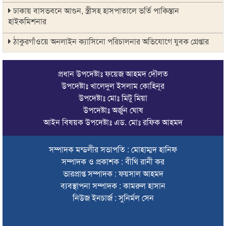
ঢাকায় বাসভবনে আগুন, স্ত্রীসহ হাসপাতালে ভর্তি পাকিস্তান
হাইকমিশনার
ঠাকুরগাঁওয়ে অনলাইন ক্যাসিনো পরিচালনার অভিযোগে যুবক গ্রেপ্তার
আবারও লোভার জব্দকৃত পাথর চুরি করে নিয়ে যাওয়া হচ্ছে আটগ্রামে
প্রধান উপদেষ্টাঃ ফয়েজ আহমদ দৌলত
রাজনৈতিক নেতৃবৃন্দ ও সুধীজনদের সাথে কানাইঘাটের নবাগত
উপদেষ্টাঃ খালেদুল ইসলাম কোহিনূর
ইউএনও’র মতবিনিময়
উপদেষ্টাঃ মোঃ মিটু মিয়া
উপদেষ্টাঃ অর্জুন ঘোষ
চলতি অর্থবছরই স্থানীয় সরকারের সব স্তরের নির্বাচন: সিলেট প্রতিমন্ত্রী
আইন বিষয়ক উপদেষ্টাঃ এড. মোঃ রফিক আহমদ
সিলেট মহানগর বিএনপির সভাপতির দায়িত্বে ফিরলেন নাসিম হোসাইন
সম্পাদক মন্ডলীর সভাপতি : মোহাম্মদ হানিফ
সিলেটে হামের উপসর্গ নিয়ে আরও ২ শিশুর প্রাণহানি
সম্পাদক ও প্রকাশক : বীথি রানী কর
সিলেটে শিশুকন্যা ফাহিমা ধর্ষণচেষ্টা ও হত্যা মামলায় জাকিরের মৃত্যুদণ্ড
ভারপ্রাপ্ত সম্পাদক : ফয়সাল আহমদ
ব্যবস্থাপনা সম্পাদক : কামরুল হাসান
ইসরায়েলের বিরুদ্ধে সিদ্ধান্ত নিতে মুসলিম পররাষ্ট্রমন্ত্রীদের বৈঠক
নিউজ ইনচার্জ : সুনির্মল সেন
ভারতে শেখ হাসিনার বক্তব্যে ক্ষুব্ধ বাংলাদেশ