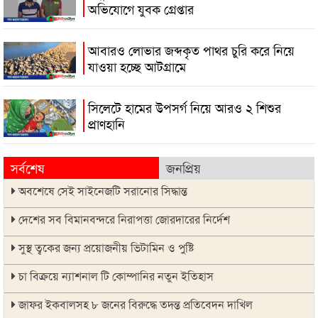
অভিযোগে যুবক গ্রেপ্তার
আবারও লোভার জব্দকৃত পাথর চুরি করে নিয়ে
যাওয়া হচ্ছে আটগ্রামে
সিলেটে হামের উপসর্গ নিয়ে আরও ২ শিশুর
প্রাণহানি
সর্বশেষ
জনপ্রিয়
অবশেষে সেই সাইনেজটি সরানোর সিদ্ধান্ত
দেশের সব বিমানবন্দরে নিরাপত্তা জোরদারের নির্দেশ
সুস্থ ত্বকের জন্য প্রয়োজনীয় ভিটামিন ও পুষ্টি
চা বিক্রয়ে ন্যাশনাল টি কোম্পানির নতুন ইতিহাস
জাফর ইকবালসহ ৮ জনের বিরুদ্ধে তদন্ত প্রতিবেদন দাখিল