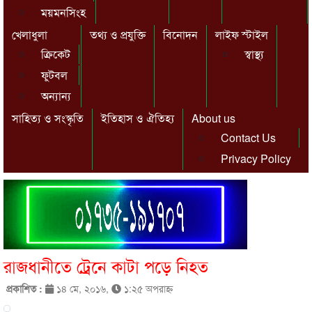
ময়মনসিংহ
খেলাধুলা
তথ্য ও প্রযুক্তি
বিনোদন
লাইফ স্টাইল
ক্রিকেট
স্বাস্থ্য
ফুটবল
অন্যান্য
সাহিত্য ও সংস্কৃতি
ইতিহাস ও ঐতিহ্য
About us
Contact Us
Privacy Policy
রাজধানীতে ট্রেনে কাটা পড়ে নিহত
প্রকাশিত :
১৪ মে, ২০১৬,
১:২৫ অপরাহ্ণ