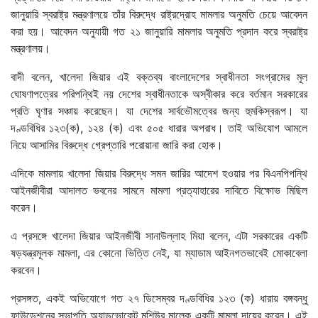
জানুয়ারি স্বরাষ্ট্র মন্ত্রণালয়ে তাঁর বিরুদ্ধে রাষ্ট্রদ্রোহ মামলার অনুমতি চেয়ে আবেদন
করা হয়। আবেদন অনুযায়ী গত ২১ জানুয়ারি মামলার অনুমতি প্রদান করে স্বরাষ্ট্র
মন্ত্রণালয়।
বাদী বলেন, খালেদা জিয়ার এই বক্তব্য বাংলাদেশের স্বাধীনতা সংগ্রামের মূল
ঘোষণাপত্রের পরিপন্থিই নয় দেশের স্বাধীনতাকে অস্বীকার করে বর্তমান সরকারের
প্রতি ঘৃণার সঞ্চায় করেছেন। যা দেশের সার্বভৌমত্বের জন্য হুমকিস্বরূপ। যা
দণ্ডবিধির ১২৩(ক), ১২৪ (ক) এবং ৫০৫ ধারার অপরাধ। তাই অভিযোগ আমলে
নিয়ে আসামির বিরুদ্ধে গ্রেপ্তারি পরোয়ানা জারি করা হোক।
এদিকে মামলায় খালেদা জিয়ার বিরুদ্ধে সমন জারির আদেশ হওয়ার পর বিএনপিপন্থি
আইনজীবীরা আদালত ভবনের সামনে মামলা প্রত্যাহারের দাবিতে বিক্ষোভ মিছিল
করেন।
এ প্রসঙ্গে খালেদা জিয়ার আইনজীবী সানাউল্লাহ মিয়া বলেন, এটা সরকারের একটি
ষড়যন্ত্রমূলক মামলা, এর কোনো ভিত্তি নেই, যা ম্যাডাম আইনগতভাবেই মোকাবেলা
করবেন।
প্রসঙ্গত, একই অভিযোগে গত ২৭ ডিসেম্বর দণ্ডবিধির ১২৩ (ক) ধারায় বঙ্গবন্ধু
ফাউন্ডেশনের সভাপতি অ্যাডভোকেট মশিউর মালেক একটি মামলা দায়ের করেন। এই