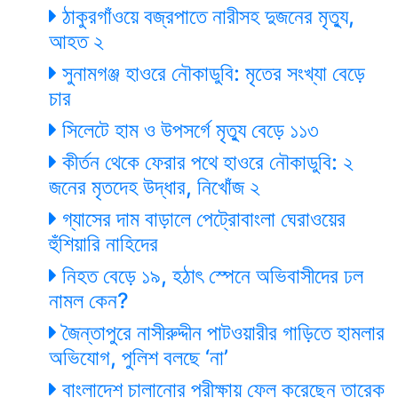
ঠাকুরগাঁওয়ে বজ্রপাতে নারীসহ দুজনের মৃত্যু,
আহত ২
সুনামগঞ্জ হাওরে নৌকাডুবি: মৃতের সংখ্যা বেড়ে
চার
সিলেটে হাম ও উপসর্গে মৃত্যু বেড়ে ১১৩
কীর্তন থেকে ফেরার পথে হাওরে নৌকাডুবি: ২
জনের মৃতদেহ উদ্ধার, নিখোঁজ ২
গ্যাসের দাম বাড়ালে পেট্রোবাংলা ঘেরাওয়ের
হুঁশিয়ারি নাহিদের
নিহত বেড়ে ১৯, হঠাৎ স্পেনে অভিবাসীদের ঢল
নামল কেন?
জৈন্তাপুরে নাসীরুদ্দীন পাটওয়ারীর গাড়িতে হামলার
অভিযোগ, পুলিশ বলছে ‘না’
বাংলাদেশ চালানোর পরীক্ষায় ফেল করেছেন তারেক