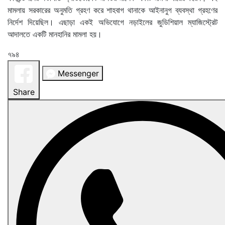
মামলায় সরকারের অনুমতি গ্রহণ করে শাহবাগ থানাকে আইনানুগ ব্যবস্থা গ্রহণের
নির্দেশ দিয়েছিল। এছাড়া একই অভিযোগে নড়াইলের জুডিশিয়াল ম্যাজিস্ট্রেট
আদালতে একটি মানহানির মামলা হয়।
৭৯৪
Messenger
Share