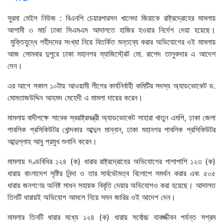
সুরমা মেইল নিউজ : বিএনপি চেয়ারপারসন খালেদা জিয়াকে রাষ্ট্রদ্রোহের মামলায়
আগামী ৩ মার্চ ঢাকা সিএমএম আদালতে হাজির হওয়ার নির্দেশ দেয়া হয়েছে।
মুক্তিযুদ্ধে শহীদদের সংখ্যা নিয়ে বিতর্কিত মন্তব্যে করার অভিযোগের ওই মামলায়
আজ সোমবার দুপুরে ঢাকা মহানগর ম্যাজিস্ট্রেট মো. রাশেদ তালুকদার এ আদেশ
দেন।
এর আগে সকাল ১০টায় আওয়ামী লীগের কার্যনির্বাহী কমিটির সদস্য অ্যাডভোকেট ড.
মোমতাজউদ্দিন আহমদ মেহেদী এ মামলা দায়ের করেন।
মামলায় বাদীপক্ষে সাবেক স্বরাষ্ট্রমন্ত্রী অ্যাডভোকেট সাহারা খাতুন এমপি, ঢাকা জেলা
পাবলিক প্রসিকিউটর খোন্দকার আব্দুল মান্নান, ঢাকা মহানগর পাবলিক প্রসিকিউটর
আব্দুল্লাহ আবু প্রমুখ শুনানি করেন।
মামলায় দণ্ডবিধির ১২৪ (ক) ধারার রাষ্ট্রদ্রোহের অভিযোগের পাশাপাশি ১২৩ (ক)
ধারায় বাংলাদেশ সৃষ্টির নিন্দা ও তার সার্বভৌমত্ব বিলোপে সমর্থন করার এবং ৫০৫
ধারায় জনগণের অনিষ্ট সাধন সহায়ক বিবৃতি দেয়ার অভিযোগও করা হয়েছে। আদালত
তিনটি ধারায়ই অভিযোগ আমলে নিয়ে সমন জারির ওই আদেশ দেন।
মামলার তিনটি ধারার মধ্যে ১২৪ (ক) ধারায় সর্বোচ্চ যাবজ্জীবন পর্যন্ত সশ্রম