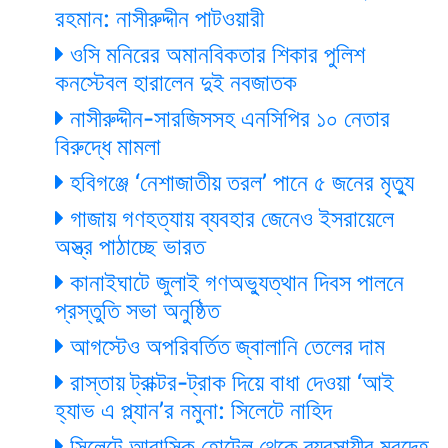
রহমান: নাসীরুদ্দীন পাটওয়ারী
ওসি মনিরের অমানবিকতার শিকার পুলিশ
কনস্টেবল হারালেন দুই নবজাতক
নাসীরুদ্দীন-সারজিসসহ এনসিপির ১০ নেতার
বিরুদ্ধে মামলা
হবিগঞ্জে ‘নেশাজাতীয় তরল’ পানে ৫ জনের মৃত্যু
গাজায় গণহত্যায় ব্যবহার জেনেও ইসরায়েলে
অস্ত্র পাঠাচ্ছে ভারত
কানাইঘাটে জুলাই গণঅভ্যুত্থান দিবস পালনে
প্রস্তুতি সভা অনুষ্ঠিত
আগস্টেও অপরিবর্তিত জ্বালানি তেলের দাম
রাস্তায় ট্রাক্টর-ট্রাক দিয়ে বাধা দেওয়া ‘আই
হ্যাভ এ প্ল্যান’র নমুনা: সিলেটে নাহিদ
সিলেটে আবাসিক হোটেল থেকে ব্যবসায়ীর মরদেহ