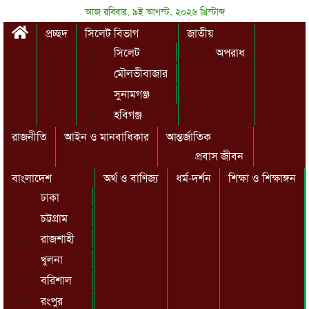
আজ রবিবার, ৯ই আগস্ট, ২০২৬ খ্রিস্টাব্দ
প্রচ্ছদ
সিলেট বিভাগ
জাতীয়
সিলেট
অপরাধ
মৌলভীবাজার
সুনামগঞ্জ
হবিগঞ্জ
রাজনীতি
আইন ও মানবাধিকার
আন্তর্জাতিক
প্রবাস জীবন
বাংলাদেশ
অর্থ ও বাণিজ্য
ধর্ম-দর্শন
শিক্ষা ও শিক্ষাঙ্গন
ঢাকা
চট্টগ্রাম
রাজশাহী
খুলনা
বরিশাল
রংপুর