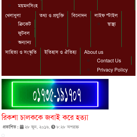
ময়মনসিংহ
খেলাধুলা
তথ্য ও প্রযুক্তি
বিনোদন
লাইফ স্টাইল
ক্রিকেট
স্বাস্থ্য
ফুটবল
অন্যান্য
সাহিত্য ও সংস্কৃতি
ইতিহাস ও ঐতিহ্য
About us
Contact Us
Privacy Policy
রিকশা চালককে জবাই করে হত্যা
প্রকাশিত :
২৮ জুন, ২০১৬,
৮:২৮ অপরাহ্ণ