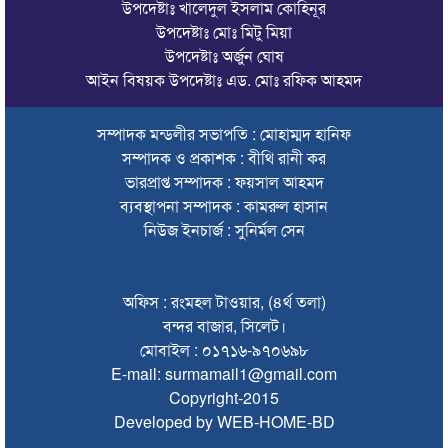
উপদেষ্টাঃ খালেদুল ইসলাম কোহিনূর
চা বিক্রয়ে ন্যাশনাল টি কোম্পানির নতুন ইতিহাস
উপদেষ্টাঃ মোঃ মিটু মিয়া
উপদেষ্টাঃ অর্জুন ঘোষ
জাফর ইকবালসহ ৮ জনের বিরুদ্ধে তদন্ত প্রতিবেদন দাখিল
আইন বিষয়ক উপদেষ্টাঃ এড. মোঃ রফিক আহমদ
ঢাকায় বাসভবনে আগুন, স্ত্রীসহ হাসপাতালে ভর্তি পাকিস্তান
হাইকমিশনার
সম্পাদক মন্ডলীর সভাপতি : মোহাম্মদ হানিফ
সম্পাদক ও প্রকাশক : বীথি রানী কর
ঠাকুরগাঁওয়ে অনলাইন ক্যাসিনো পরিচালনার অভিযোগে যুবক গ্রেপ্তার
ভারপ্রাপ্ত সম্পাদক : ফয়সাল আহমদ
আবারও লোভার জব্দকৃত পাথর চুরি করে নিয়ে যাওয়া হচ্ছে আটগ্রামে
ব্যবস্থাপনা সম্পাদক : কামরুল হাসান
নিউজ ইনচার্জ : সুনির্মল সেন
রাজনৈতিক নেতৃবৃন্দ ও সুধীজনদের সাথে কানাইঘাটের নবাগত
ইউএনও’র মতবিনিময়
চলতি অর্থবছরই স্থানীয় সরকারের সব স্তরের নির্বাচন: সিলেট প্রতিমন্ত্রী
অফিস : রংমহল টাওয়ার, (৪র্থ তলা)
বন্দর বাজার, সিলেট।
সিলেট মহানগর বিএনপির সভাপতির দায়িত্বে ফিরলেন নাসিম হোসাইন
মোবাইল : ০১৭১৬-৯৭০৬৯৮
E-mail: surmamail1@gmail.com
সিলেটে হামের উপসর্গ নিয়ে আরও ২ শিশুর প্রাণহানি
Copyright-2015
সিলেটে শিশুকন্যা ফাহিমা ধর্ষণচেষ্টা ও হত্যা মামলায় জাকিরের মৃত্যুদণ্ড
Developed by WEB-HOME-BD