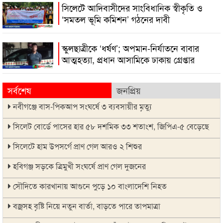
সিলেটে আদিবাসীদের সাংবিধানিক স্বীকৃতি ও
‘সমতল ভূমি কমিশন’ গঠনের দাবী
স্কুলছাত্রীকে ‘ধর্ষণ’; অপমান-নির্যাতনে বাবার
আত্মহত্যা, প্রধান আসামিকে ঢাকায় গ্রেপ্তার
সর্বশেষ
জনপ্রিয়
নবীগঞ্জে বাস-পিকআপ সংঘর্ষে ৩ ব্যবসায়ীর মৃত্যু
সিলেট বোর্ডে পাসের হার ৫৮ দশমিক ৩৩ শতাংশ, জিপিএ-৫ বেড়েছে
সিলেটে হাম উপসর্গে প্রাণ গেল আরও ২ শিশুর
হবিগঞ্জ সড়কে ত্রিমুখী সংঘর্ষে প্রাণ গেল দুজনের
সৌদিতে কারখানায় আগুনে পুড়ে ১০ বাংলাদেশি নিহত
বজ্রসহ বৃষ্টি নিয়ে নতুন বার্তা, বাড়তে পারে তাপমাত্রা