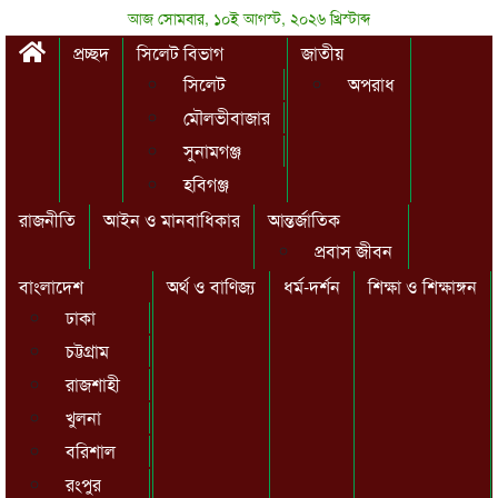
আজ সোমবার, ১০ই আগস্ট, ২০২৬ খ্রিস্টাব্দ
প্রচ্ছদ
সিলেট বিভাগ
জাতীয়
সিলেট
অপরাধ
মৌলভীবাজার
সুনামগঞ্জ
হবিগঞ্জ
রাজনীতি
আইন ও মানবাধিকার
আন্তর্জাতিক
প্রবাস জীবন
বাংলাদেশ
অর্থ ও বাণিজ্য
ধর্ম-দর্শন
শিক্ষা ও শিক্ষাঙ্গন
ঢাকা
চট্টগ্রাম
রাজশাহী
খুলনা
বরিশাল
রংপুর