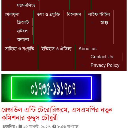
ময়মনসিংহ
খেলাধুলা
তথ্য ও প্রযুক্তি
বিনোদন
লাইফ স্টাইল
ক্রিকেট
স্বাস্থ্য
ফুটবল
অন্যান্য
সাহিত্য ও সংস্কৃতি
ইতিহাস ও ঐতিহ্য
About us
Contact Us
Privacy Policy
রেজাউল এন্টি টেরোরিজমে, এসএমপির নতুন
কমিশনার কুদ্দুস চৌধুরী
প্রকাশিত :
২৫ আগস্ট, ২০২৫,
৮:৫৩ অপরাহ্ণ