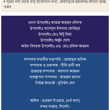
সুরমা নদী থেকে বালু উত্তোলনে বাধাঁ, ফেইসবুকে হুমকিসহ রটানো হচ্ছে
গুজব
সিলেটে আদিবাসীদের সাংবিধানিক স্বীকৃতি ও ‘সমতল ভূমি কমিশন’
গঠনের দাবী
প্রধান উপদেষ্টাঃ ফয়েজ আহমদ দৌলত
উপদেষ্টাঃ খালেদুল ইসলাম কোহিনূর
স্কুলছাত্রীকে ‘ধর্ষণ’; অপমান-নির্যাতনে বাবার আত্মহত্যা, প্রধান
উপদেষ্টাঃ মোঃ মিটু মিয়া
আসামিকে ঢাকায় গ্রেপ্তার
উপদেষ্টাঃ অর্জুন ঘোষ
আইন বিষয়ক উপদেষ্টাঃ এড. মোঃ রফিক আহমদ
সালমান শাহ হত্যা মামলায় ডন গ্রেপ্তার
সালমান শাহ হত্যা: শাবনূরের জড়িত থাকার দাবি রাজসাক্ষীর, মুখ
সম্পাদক মন্ডলীর সভাপতি : মোহাম্মদ হানিফ
খুললেন নায়িকা
সম্পাদক ও প্রকাশক : বীথি রানী কর
ভারপ্রাপ্ত সম্পাদক : ফয়সাল আহমদ
চোরাচালানের আসামিকে ছাড়াতে না পেরে পুলিশের বিরুদ্ধে অপপ্রচার
ব্যবস্থাপনা সম্পাদক : কামরুল হাসান
সেই দুই বাসের রেজিস্ট্রেশন বাতিল, চালক-মালিকদের হাজিরের নির্দেশ
নিউজ ইনচার্জ : সুনির্মল সেন
এক মাসে সিলেটের সড়কে ঝরল ৩১ প্রাণ
অফিস : রংমহল টাওয়ার, (৪র্থ তলা)
সুনামগঞ্জে ভাইকে বাঁচাতে গিয়ে প্রাণ গেল বোনেরও
বন্দর বাজার, সিলেট।