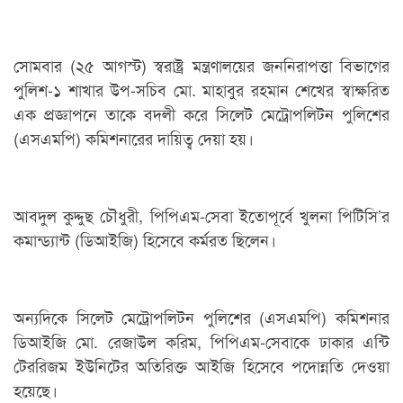
সোমবার (২৫ আগস্ট) স্বরাষ্ট্র মন্ত্রণালয়ের জননিরাপত্তা বিভাগের
পুলিশ-১ শাখার উপ-সচিব মো. মাহাবুর রহমান শেখের স্বাক্ষরিত
এক প্রজ্ঞাপনে তাকে বদলী করে সিলেট মেট্রোপলিটন পুলিশের
(এসএমপি) কমিশনারের দায়িত্ব দেয়া হয়।
আবদুল কুদ্দুছ চৌধুরী, পিপিএম-সেবা ইতোপূর্বে খুলনা পিটিসি’র
কমান্ড্যান্ট (ডিআইজি) হিসেবে কর্মরত ছিলেন।
অন্যদিকে সিলেট মেট্রোপলিটন পুলিশের (এসএমপি) কমিশনার
ডিআইজি মো. রেজাউল করিম, পিপিএম-সেবাকে ঢাকার এন্টি
টেররিজম ইউনিটের অতিরিক্ত আইজি হিসেবে পদোন্নতি দেওয়া
হয়েছে।