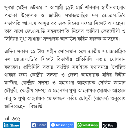
সুরমা মেইল ডটকম :: আগামী ১১ই মার্চ শনিবার স্বাধীনবাংলার
পতাকা উত্তোলক ও জাতীয় সমাজতান্ত্রিক দল জে.এস.ডি’র
সভাপতি আ.স.ম আব্দুর রব এক দিনের সফরে সিলেট আসছেন।
তার সাথে জে.এস.ডি সহসভাপতি মিসেস তানিয়া ফেরদৌসী ও
সিনিয়র যুগ্ম সাধারণ সম্পাদক আতাউল করিম ফারুক আসবেন।
এদিন সকাল ১১ টায় শহীদ সোলেমান হলে জাতীয় সমাজতান্ত্রিক
দল জে.এস.ডি’র সিলেট বিভাগীয় প্রতিনিধি সভায় যোগদান
করবেন। প্রতিনিধি সভায় সংশ্লিষ্ট সবাইকে যথাসময়ে উপস্থিত
থাকার জন্য কেন্দ্রীয় সদস্য ও জেলা আহবায়ক মনির উদ্দীন
মাস্টার, কেন্দ্রীয় সদস্য ও মহানগর আহবায়ক সেলিম জামান
চৌধুরী, কেন্দ্রীয় সদস্য ও মহানগর যুগ্ম আহবায়ক মোস্তাক আহমদ
বাবু ও যুগ্ম আহবায়ক মোফাজ্জল করিম চৌধুরী (রাসেল) অনুরোধ
জানিয়েছেন। বিজ্ঞপ্তি
৩০১
Messenger
Whatsapp
Post
Share
Share