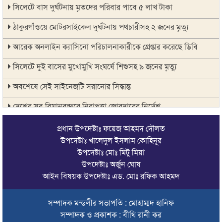
সিলেটে বাস দুর্ঘটনায় মৃতদের পরিবার পাবে ৫ লাখ টাকা
ঠাকুরগাঁওয়ে মোটরসাইকেল দুর্ঘটনায় পথচারীসহ ২ জনের মৃত্যু
আরেক অনলাইন ক্যাসিনো পরিচালনাকারীকে গ্রেপ্তার করেছে ডিবি
সিলেটে দুই বাসের মুখোমুখি সংঘর্ষে শিশুসহ ৯ জনের মৃত্যু
অবশেষে সেই সাইনেজটি সরানোর সিদ্ধান্ত
দেশের সব বিমানবন্দরে নিরাপত্তা জোরদারের নির্দেশ
সুস্থ ত্বকের জন্য প্রয়োজনীয় ভিটামিন ও পুষ্টি
প্রধান উপদেষ্টাঃ ফয়েজ আহমদ দৌলত
উপদেষ্টাঃ খালেদুল ইসলাম কোহিনূর
চা বিক্রয়ে ন্যাশনাল টি কোম্পানির নতুন ইতিহাস
উপদেষ্টাঃ মোঃ মিটু মিয়া
উপদেষ্টাঃ অর্জুন ঘোষ
জাফর ইকবালসহ ৮ জনের বিরুদ্ধে তদন্ত প্রতিবেদন দাখিল
আইন বিষয়ক উপদেষ্টাঃ এড. মোঃ রফিক আহমদ
ঢাকায় বাসভবনে আগুন, স্ত্রীসহ হাসপাতালে ভর্তি পাকিস্তান
হাইকমিশনার
সম্পাদক মন্ডলীর সভাপতি : মোহাম্মদ হানিফ
সম্পাদক ও প্রকাশক : বীথি রানী কর
ঠাকুরগাঁওয়ে অনলাইন ক্যাসিনো পরিচালনার অভিযোগে যুবক গ্রেপ্তার