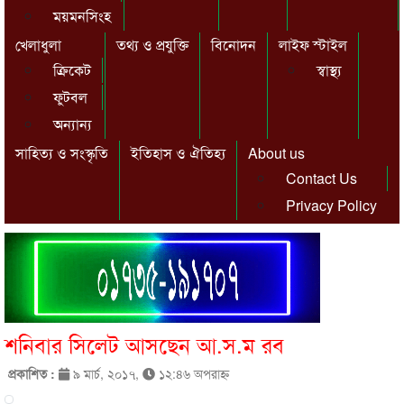
ময়মনসিংহ
খেলাধুলা
তথ্য ও প্রযুক্তি
বিনোদন
লাইফ স্টাইল
ক্রিকেট
স্বাস্থ্য
ফুটবল
অন্যান্য
সাহিত্য ও সংস্কৃতি
ইতিহাস ও ঐতিহ্য
About us
Contact Us
Privacy Policy
শনিবার সিলেট আসছেন আ.স.ম রব
প্রকাশিত :
৯ মার্চ, ২০১৭,
১২:৪৬ অপরাহ্ণ