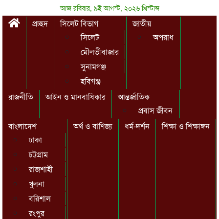
আজ রবিবার, ৯ই আগস্ট, ২০২৬ খ্রিস্টাব্দ
প্রচ্ছদ
সিলেট বিভাগ
জাতীয়
সিলেট
অপরাধ
মৌলভীবাজার
সুনামগঞ্জ
হবিগঞ্জ
রাজনীতি
আইন ও মানবাধিকার
আন্তর্জাতিক
প্রবাস জীবন
বাংলাদেশ
অর্থ ও বাণিজ্য
ধর্ম-দর্শন
শিক্ষা ও শিক্ষাঙ্গন
ঢাকা
চট্টগ্রাম
রাজশাহী
খুলনা
বরিশাল
রংপুর