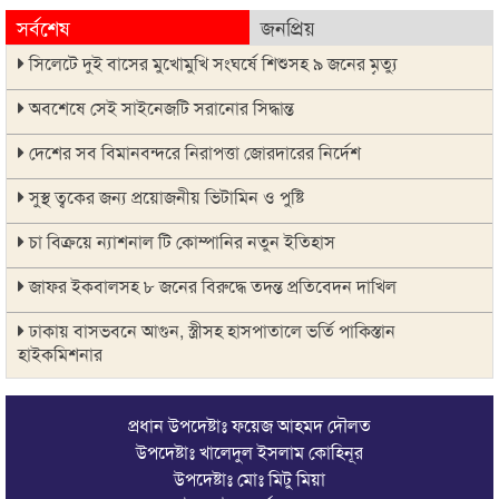
সর্বশেষ
জনপ্রিয়
সিলেটে দুই বাসের মুখোমুখি সংঘর্ষে শিশুসহ ৯ জনের মৃত্যু
অবশেষে সেই সাইনেজটি সরানোর সিদ্ধান্ত
দেশের সব বিমানবন্দরে নিরাপত্তা জোরদারের নির্দেশ
সুস্থ ত্বকের জন্য প্রয়োজনীয় ভিটামিন ও পুষ্টি
চা বিক্রয়ে ন্যাশনাল টি কোম্পানির নতুন ইতিহাস
জাফর ইকবালসহ ৮ জনের বিরুদ্ধে তদন্ত প্রতিবেদন দাখিল
ঢাকায় বাসভবনে আগুন, স্ত্রীসহ হাসপাতালে ভর্তি পাকিস্তান
হাইকমিশনার
ঠাকুরগাঁওয়ে অনলাইন ক্যাসিনো পরিচালনার অভিযোগে যুবক গ্রেপ্তার
প্রধান উপদেষ্টাঃ ফয়েজ আহমদ দৌলত
আবারও লোভার জব্দকৃত পাথর চুরি করে নিয়ে যাওয়া হচ্ছে আটগ্রামে
উপদেষ্টাঃ খালেদুল ইসলাম কোহিনূর
উপদেষ্টাঃ মোঃ মিটু মিয়া
রাজনৈতিক নেতৃবৃন্দ ও সুধীজনদের সাথে কানাইঘাটের নবাগত