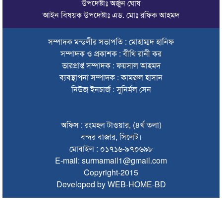
উপদেষ্টাঃ অর্জুন ঘোষ
ইউএনও’র মতবিনিময়
আইন বিষয়ক উপদেষ্টাঃ এড. মোঃ রফিক আহমদ
চলতি অর্থবছরই স্থানীয় সরকারের সব স্তরের নির্বাচন: সিলেট প্রতিমন্ত্রী
সম্পাদক মন্ডলীর সভাপতি : মোহাম্মদ হানিফ
সিলেট মহানগর বিএনপির সভাপতির দায়িত্বে ফিরলেন নাসিম হোসাইন
সম্পাদক ও প্রকাশক : বীথি রানী কর
সিলেটে হামের উপসর্গ নিয়ে আরও ২ শিশুর প্রাণহানি
ভারপ্রাপ্ত সম্পাদক : ফয়সাল আহমদ
ব্যবস্থাপনা সম্পাদক : কামরুল হাসান
সিলেটে শিশুকন্যা ফাহিমা ধর্ষণচেষ্টা ও হত্যা মামলায় জাকিরের মৃত্যুদণ্ড
নিউজ ইনচার্জ : সুনির্মল সেন
ইসরায়েলের বিরুদ্ধে সিদ্ধান্ত নিতে মুসলিম পররাষ্ট্রমন্ত্রীদের বৈঠক
ভারতে শেখ হাসিনার বক্তব্যে ক্ষুব্ধ বাংলাদেশ
অফিস : রংমহল টাওয়ার, (৪র্থ তলা)
বন্দর বাজার, সিলেট।
গণঅভ্যুত্থান দিবসে কানাইঘাটে প্রশাসনের উদ্যোগে আলোচনা সভা
মোবাইল : ০১৭১৬-৯৭০৬৯৮
অনুষ্ঠিত
E-mail: surmamail1@gmail.com
Copyright-2015
ভিসাসেবা নিয়ে ভারতীয় হাইকমিশনের সতর্কতা জারি
Developed by WEB-HOME-BD
জ্বালানি সংকট কাটতে সময় লাগবে: সিলেটে বাণিজ্যমন্ত্রী
সিলেটে হামের উপসর্গ নিয়ে আরও ২ শিশুর মৃত্যু