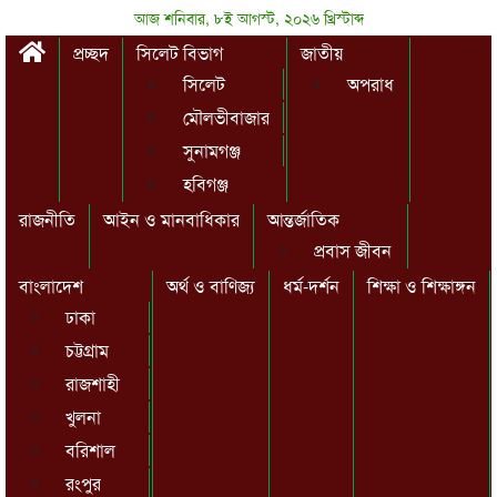
আজ শনিবার, ৮ই আগস্ট, ২০২৬ খ্রিস্টাব্দ
প্রচ্ছদ
সিলেট বিভাগ
জাতীয়
সিলেট
অপরাধ
মৌলভীবাজার
সুনামগঞ্জ
হবিগঞ্জ
রাজনীতি
আইন ও মানবাধিকার
আন্তর্জাতিক
প্রবাস জীবন
বাংলাদেশ
অর্থ ও বাণিজ্য
ধর্ম-দর্শন
শিক্ষা ও শিক্ষাঙ্গন
ঢাকা
চট্টগ্রাম
রাজশাহী
খুলনা
বরিশাল
রংপুর