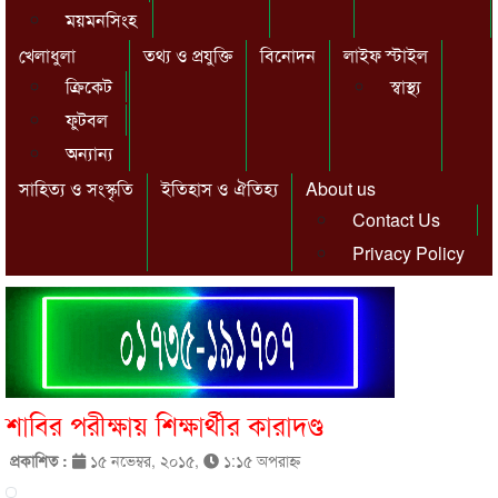
ময়মনসিংহ
খেলাধুলা
তথ্য ও প্রযুক্তি
বিনোদন
লাইফ স্টাইল
ক্রিকেট
স্বাস্থ্য
ফুটবল
অন্যান্য
সাহিত্য ও সংস্কৃতি
ইতিহাস ও ঐতিহ্য
About us
Contact Us
Privacy Policy
শাবির পরীক্ষায় শিক্ষার্থীর কারাদণ্ড
প্রকাশিত :
১৫ নভেম্বর, ২০১৫,
১:১৫ অপরাহ্ণ