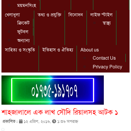
ময়মনসিংহ
খেলাধুলা
তথ্য ও প্রযুক্তি
বিনোদন
লাইফ স্টাইল
ক্রিকেট
স্বাস্থ্য
ফুটবল
অন্যান্য
সাহিত্য ও সংস্কৃতি
ইতিহাস ও ঐতিহ্য
About us
Contact Us
Privacy Policy
শাহজালালে এক লাখ সৌদি রিয়ালসহ আটক ১
প্রকাশিত :
১২ এপ্রিল, ২০১৬,
১:৩৬ অপরাহ্ণ