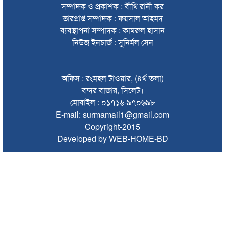
সম্পাদক ও প্রকাশক : বীথি রানী কর
সিলেটে হামের উপসর্গ নিয়ে আরও ২ শিশুর প্রাণহানি
ভারপ্রাপ্ত সম্পাদক : ফয়সাল আহমদ
ব্যবস্থাপনা সম্পাদক : কামরুল হাসান
সিলেটে শিশুকন্যা ফাহিমা ধর্ষণচেষ্টা ও হত্যা মামলায় জাকিরের মৃত্যুদণ্ড
নিউজ ইনচার্জ : সুনির্মল সেন
ইসরায়েলের বিরুদ্ধে সিদ্ধান্ত নিতে মুসলিম পররাষ্ট্রমন্ত্রীদের বৈঠক
ভারতে শেখ হাসিনার বক্তব্যে ক্ষুব্ধ বাংলাদেশ
অফিস : রংমহল টাওয়ার, (৪র্থ তলা)
বন্দর বাজার, সিলেট।
গণঅভ্যুত্থান দিবসে কানাইঘাটে প্রশাসনের উদ্যোগে আলোচনা সভা
মোবাইল : ০১৭১৬-৯৭০৬৯৮
অনুষ্ঠিত
E-mail: surmamail1@gmail.com
Copyright-2015
ভিসাসেবা নিয়ে ভারতীয় হাইকমিশনের সতর্কতা জারি
Developed by WEB-HOME-BD
জ্বালানি সংকট কাটতে সময় লাগবে: সিলেটে বাণিজ্যমন্ত্রী
সিলেটে হামের উপসর্গ নিয়ে আরও ২ শিশুর মৃত্যু
যে ডকুমেন্টারিতে আবু সাঈদ নেই, সেটি কোনো ডকুমেন্টারি নয়:
ভারপ্রাপ্ত রাষ্ট্রপতি
সুনামগঞ্জে কলেজছাত্রী ‘ধর্ষণ’র অভিযোগে মসজিদের ইমাম গ্রেপ্তার