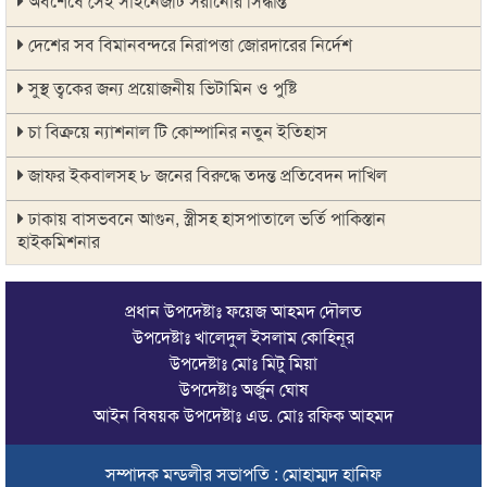
অবশেষে সেই সাইনেজটি সরানোর সিদ্ধান্ত
দেশের সব বিমানবন্দরে নিরাপত্তা জোরদারের নির্দেশ
সুস্থ ত্বকের জন্য প্রয়োজনীয় ভিটামিন ও পুষ্টি
চা বিক্রয়ে ন্যাশনাল টি কোম্পানির নতুন ইতিহাস
জাফর ইকবালসহ ৮ জনের বিরুদ্ধে তদন্ত প্রতিবেদন দাখিল
ঢাকায় বাসভবনে আগুন, স্ত্রীসহ হাসপাতালে ভর্তি পাকিস্তান
হাইকমিশনার
ঠাকুরগাঁওয়ে অনলাইন ক্যাসিনো পরিচালনার অভিযোগে যুবক গ্রেপ্তার
প্রধান উপদেষ্টাঃ ফয়েজ আহমদ দৌলত
আবারও লোভার জব্দকৃত পাথর চুরি করে নিয়ে যাওয়া হচ্ছে আটগ্রামে
উপদেষ্টাঃ খালেদুল ইসলাম কোহিনূর
উপদেষ্টাঃ মোঃ মিটু মিয়া
রাজনৈতিক নেতৃবৃন্দ ও সুধীজনদের সাথে কানাইঘাটের নবাগত
উপদেষ্টাঃ অর্জুন ঘোষ
ইউএনও’র মতবিনিময়
আইন বিষয়ক উপদেষ্টাঃ এড. মোঃ রফিক আহমদ
চলতি অর্থবছরই স্থানীয় সরকারের সব স্তরের নির্বাচন: সিলেট প্রতিমন্ত্রী
সম্পাদক মন্ডলীর সভাপতি : মোহাম্মদ হানিফ
সিলেট মহানগর বিএনপির সভাপতির দায়িত্বে ফিরলেন নাসিম হোসাইন