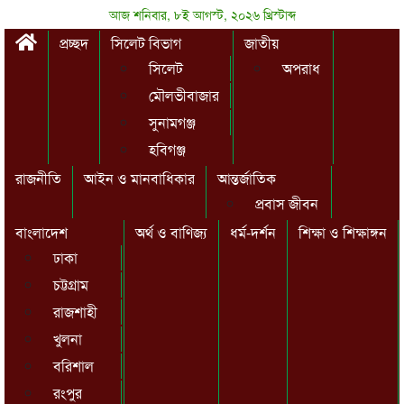
আজ শনিবার, ৮ই আগস্ট, ২০২৬ খ্রিস্টাব্দ
প্রচ্ছদ
সিলেট বিভাগ
জাতীয়
সিলেট
অপরাধ
মৌলভীবাজার
সুনামগঞ্জ
হবিগঞ্জ
রাজনীতি
আইন ও মানবাধিকার
আন্তর্জাতিক
প্রবাস জীবন
বাংলাদেশ
অর্থ ও বাণিজ্য
ধর্ম-দর্শন
শিক্ষা ও শিক্ষাঙ্গন
ঢাকা
চট্টগ্রাম
রাজশাহী
খুলনা
বরিশাল
রংপুর