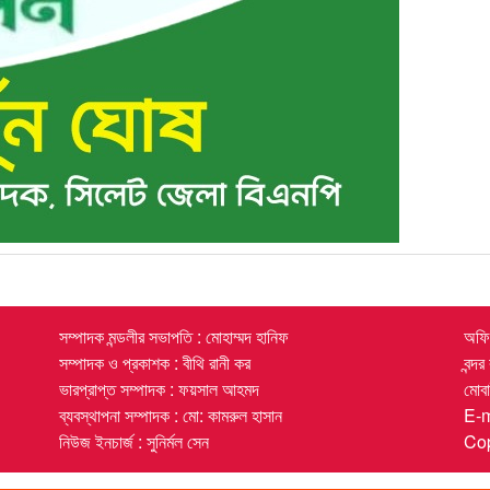
সম্পাদক মন্ডলীর সভাপতি : মোহাম্মদ হানিফ
অফিস
সম্পাদক ও প্রকাশক : বীথি রানী কর
বন্দ
ভারপ্রাপ্ত সম্পাদক : ফয়সাল আহমদ
মোব
ব্যবস্থাপনা সম্পাদক : মো: কামরুল হাসান
E-
নিউজ ইনচার্জ : সুনির্মল সেন
Cop