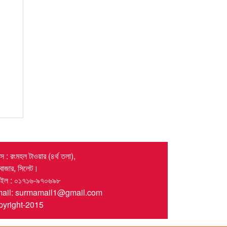
 : রংমহল টাওয়ার (৪র্থ তলা),
র বাজার, সিলেট।
াইল : ০১৭১৬-৯৭০৬৯৮
mail: surmamail1@gmail.com
yright-2015