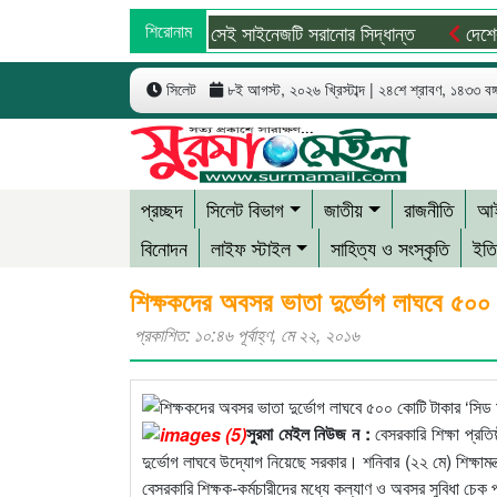
অবশেষে সেই সাইনেজটি সরানোর সিদ্ধান্ত
শিরোনাম
দেশের সব বিম
সিলেট
৮ই আগস্ট, ২০২৬ খ্রিস্টাব্দ | ২৪শে শ্রাবণ, ১৪৩৩ বঙ্গা
প্রচ্ছদ
সিলেট বিভাগ
জাতীয়
রাজনীতি
আই
বিনোদন
লাইফ স্টাইল
সাহিত্য ও সংস্কৃতি
ইতি
শিক্ষকদের অবসর ভাতা দুর্ভোগ লাঘবে ৫০০
প্রকাশিত: ১০:৪৬ পূর্বাহ্ণ, মে ২২, ২০১৬
সুরমা মেইল নিউজ ন :
বেসরকারি শিক্ষা প্রতিষ
দুর্ভোগ লাঘবে উদ্যোগ নিয়েছে সরকার। শনিবার (২২ মে) শিক্ষামন্
বেসরকারি শিক্ষক-কর্মচারীদের মধ্যে কল্যাণ ও অবসর সুবিধা চেক 