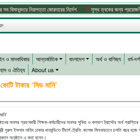
ানবন্দরে নিরাপত্তা জোরদারের নির্দেশ
সুস্থ ত্বকের জন্য প্রয়োজনীয় ভিটাম
ব্দ
ন ও মানবাধিকার
আন্তর্জাতিক
বাংলাদেশ
অর্থ ও বাণিজ্য
ধর্ম-দর্
হাস ও ঐতিহ্য
About us
 কোটি টাকার ‘সিড মানি’
্ঠানের অবসর গ্রহণকারী শিক্ষক-কর্মচারীদের অবসর সুবিধা ও কল্যাণ ট্রাস্টের অর্থ প্রাপ্তির ক
ত্রী নুরুল ইসলাম নাহিদ ঢাকার ধানমন্ডিতে টিচার্স ট্রেনিং কলেজ মিলনায়তনে চলতি বছর হজে গ
প্রদান অনুষ্ঠানে এ কথা বলেন।