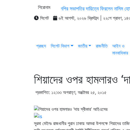
শিরোনাম
সিলেট মহানগর বিএনপির সভাপতির দায়িত্বে ফিরলেন নাসিম হো
শাল্লায় বিদ্যুৎস্পৃষ্টে ২ কিশোরের মৃত্যু
সিলেটে ডিবি পরি
সিলেট
৬ই আগস্ট, ২০২৬ খ্রিস্টাব্দ | ২২শে শ্রাবণ, ১৪৩৩ 
জকিগঞ্জ পৌর শাখা তাঁতীদলের আহ্বায়ক কমিটি গঠন
শেখ
প্রচ্ছদ
সিলেট বিভাগ
জাতীয়
রাজনীতি
আইন ও
মানবাধিকার
শিয়াদের ওপর হামলারও ‘দ
প্রকাশিত: ১২:৩৩ অপরাহ্ণ, অক্টোবর ২৫, ২০১৫
সুরমা মেইলঃ রাজধানীর পুরান ঢাকায় আশুরা উপলক্ষে শিয়াদের তাজ