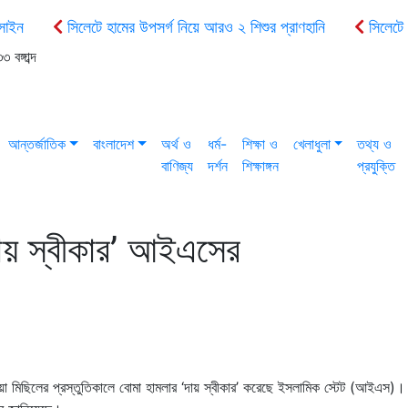
সাইন
সিলেটে হামের উপসর্গ নিয়ে আরও ২ শিশুর প্রাণহানি
সিলেটে শ
চয়ে কিশোরকে অপহরণের চেষ্টা, অভিযুক্তকে গণপিটুনি ও গাড়ি ভাঙচুর
মৌল
বঙ্গাব্দ
 হাসিনা দেশে ফিরলে সরাসরি ফাঁসির মঞ্চে: নাহিদ
সিলেটে প্রকাশ্যে ছিনত
আন্তর্জাতিক
বাংলাদেশ
অর্থ ও
ধর্ম-
শিক্ষা ও
খেলাধুলা
তথ্য ও
বাণিজ্য
দর্শন
শিক্ষাঙ্গন
প্রযুক্তি
ায় স্বীকার’ আইএসের
িয়া মিছিলের প্রস্তুতিকালে বোমা হামলার ‘দায় স্বীকার’ করেছে ইসলামিক স্টেট (আইএস)।