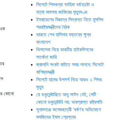
সিলেটে শিশুকন্যা ফাহিমা ধর্ষণচেষ্টা ও
হত্যা মামলায় জাকিরের মৃত্যুদণ্ড
ইসরায়েলের বিরুদ্ধে সিদ্ধান্ত নিতে মুসলিম
পররাষ্ট্রমন্ত্রীদের বৈঠক
 এক
ভারতে শেখ হাসিনার বক্তব্যে ক্ষুব্ধ
বাংলাদেশ
ভিসাসেবা নিয়ে ভারতীয় হাইকমিশনের
সতর্কতা জারি
তের
জ্বালানি সংকট কাটতে সময় লাগবে: সিলেটে
বাণিজ্যমন্ত্রী
্স
সিলেটে হামের উপসর্গ নিয়ে আরও ২ শিশুর
মৃত্যু
নের কোনো
যে ডকুমেন্টারিতে আবু সাঈদ নেই, সেটি
কোনো ডকুমেন্টারি নয়: ভারপ্রাপ্ত রাষ্ট্রপতি
সুনামগঞ্জে কলেজছাত্রী ‘ধর্ষণ’র অভিযোগে
মসজিদের ইমাম গ্রেপ্তার