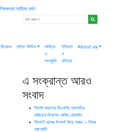
িশুকন্যা ফাহিমা ধর্ষণচেষ্টা ও হত্যা মামলায় জাকিরের মৃত্যুদণ্ড
ইসরায়েলের 
ভীবাজারে এমপি নাসেরকে নিয়ে এআই দিয়ে অশ্লীল ভিডিও, গ্রেফতার ১
াই চেষ্টাকালে জনতার হাতে অস্ত্রসহ আটক ৩
সিলেটে নিষিদ্ধ ছাত্রলীগের মি
বিনোদন
লাইফ স্টাইল
সাহিত্য
ইতিহাস
About us
ও
ও
সংস্কৃতি
ঐতিহ্য
এ সংক্রান্ত আরও
সংবাদ
সিলেট মহানগর বিএনপির সভাপতির
দায়িত্বে ফিরলেন নাসিম হোসাইন
সিলেটে হামের উপসর্গ নিয়ে আরও ২ শিশুর
প্রাণহানি