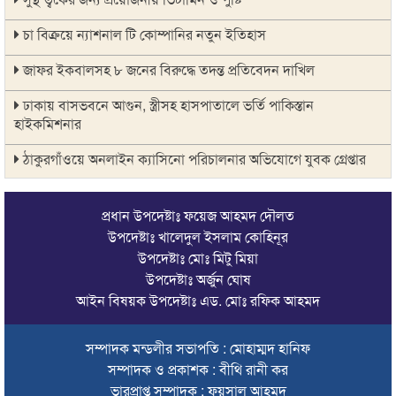
চা বিক্রয়ে ন্যাশনাল টি কোম্পানির নতুন ইতিহাস
জাফর ইকবালসহ ৮ জনের বিরুদ্ধে তদন্ত প্রতিবেদন দাখিল
ঢাকায় বাসভবনে আগুন, স্ত্রীসহ হাসপাতালে ভর্তি পাকিস্তান
হাইকমিশনার
ঠাকুরগাঁওয়ে অনলাইন ক্যাসিনো পরিচালনার অভিযোগে যুবক গ্রেপ্তার
আবারও লোভার জব্দকৃত পাথর চুরি করে নিয়ে যাওয়া হচ্ছে আটগ্রামে
প্রধান উপদেষ্টাঃ ফয়েজ আহমদ দৌলত
রাজনৈতিক নেতৃবৃন্দ ও সুধীজনদের সাথে কানাইঘাটের নবাগত
উপদেষ্টাঃ খালেদুল ইসলাম কোহিনূর
ইউএনও’র মতবিনিময়
উপদেষ্টাঃ মোঃ মিটু মিয়া
উপদেষ্টাঃ অর্জুন ঘোষ
চলতি অর্থবছরই স্থানীয় সরকারের সব স্তরের নির্বাচন: সিলেট প্রতিমন্ত্রী
আইন বিষয়ক উপদেষ্টাঃ এড. মোঃ রফিক আহমদ
সিলেট মহানগর বিএনপির সভাপতির দায়িত্বে ফিরলেন নাসিম হোসাইন
সম্পাদক মন্ডলীর সভাপতি : মোহাম্মদ হানিফ
সিলেটে হামের উপসর্গ নিয়ে আরও ২ শিশুর প্রাণহানি
সম্পাদক ও প্রকাশক : বীথি রানী কর
সিলেটে শিশুকন্যা ফাহিমা ধর্ষণচেষ্টা ও হত্যা মামলায় জাকিরের মৃত্যুদণ্ড
ভারপ্রাপ্ত সম্পাদক : ফয়সাল আহমদ