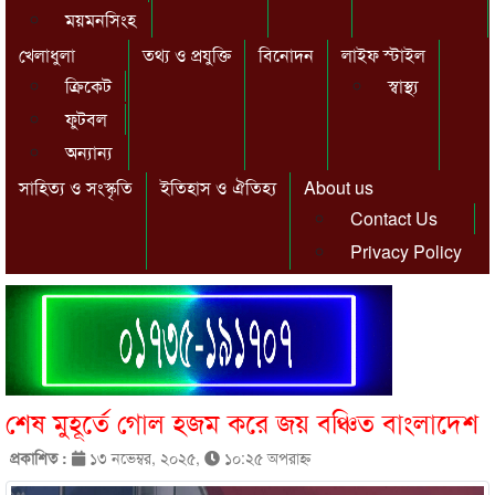
ময়মনসিংহ
খেলাধুলা
তথ্য ও প্রযুক্তি
বিনোদন
লাইফ স্টাইল
ক্রিকেট
স্বাস্থ্য
ফুটবল
অন্যান্য
সাহিত্য ও সংস্কৃতি
ইতিহাস ও ঐতিহ্য
About us
Contact Us
Privacy Policy
শেষ মুহূর্তে গোল হজম করে জয় বঞ্চিত বাংলাদেশ
প্রকাশিত :
১৩ নভেম্বর, ২০২৫,
১০:২৫ অপরাহ্ণ