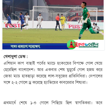
খেলাধুলা ডেস্ক :
এশিয়ান কাপ বাছাই পর্বের ম্যাচে হংকংয়ের বিপক্ষে গোল খেয়ে
হেরেছিল বাংলাদেশ। আর একবার শেষ মুহূর্তে গোল হজম করে
জেতা ম্যাচ হাতছাড়া করেছে লাল-সবুজের প্রতিনিধিরা। নেপালের
সঙ্গে ২-২ গোলে ড্র করেছে হ্যাভিয়ের কাবরেরার শিষ্যরা।
প্রথমার্ধে শেষে ১-০ গোলে পিছিয়ে ছিল স্বাগতিকরা। তবে