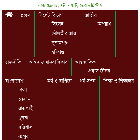
আজ শুক্রবার, ৭ই আগস্ট, ২০২৬ খ্রিস্টাব্দ
প্রচ্ছদ
সিলেট বিভাগ
জাতীয়
সিলেট
অপরাধ
মৌলভীবাজার
সুনামগঞ্জ
হবিগঞ্জ
রাজনীতি
আইন ও মানবাধিকার
আন্তর্জাতিক
প্রবাস জীবন
বাংলাদেশ
অর্থ ও বাণিজ্য
ধর্ম-দর্শন
শিক্ষা ও শিক্ষাঙ্গন
ঢাকা
চট্টগ্রাম
রাজশাহী
খুলনা
বরিশাল
রংপুর