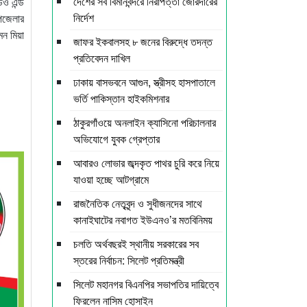
দেশের সব বিমানবন্দরে নিরাপত্তা জোরদারের
িও এন্ড
নির্দেশ
পজেলার
মন মিয়া
জাফর ইকবালসহ ৮ জনের বিরুদ্ধে তদন্ত
প্রতিবেদন দাখিল
ঢাকায় বাসভবনে আগুন, স্ত্রীসহ হাসপাতালে
ভর্তি পাকিস্তান হাইকমিশনার
ঠাকুরগাঁওয়ে অনলাইন ক্যাসিনো পরিচালনার
অভিযোগে যুবক গ্রেপ্তার
আবারও লোভার জব্দকৃত পাথর চুরি করে নিয়ে
যাওয়া হচ্ছে আটগ্রামে
রাজনৈতিক নেতৃবৃন্দ ও সুধীজনদের সাথে
কানাইঘাটের নবাগত ইউএনও’র মতবিনিময়
চলতি অর্থবছরই স্থানীয় সরকারের সব
স্তরের নির্বাচন: সিলেট প্রতিমন্ত্রী
সিলেট মহানগর বিএনপির সভাপতির দায়িত্বে
ফিরলেন নাসিম হোসাইন