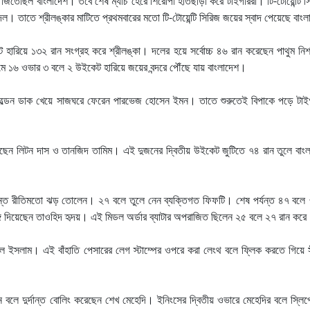
াচ জিতেছিল বাংলাদেশ। তবে শেষ ম্যাচ হেরে শিরোপা হাতছাড়া করে টাইগাররা। টি-টোয়েন্টি 
 দল। তাতে শ্রীলঙ্কার মাটিতে প্রথমবারের মতো টি-টোয়েন্টি সিরিজ জয়ের স্বাদ পেয়েছে বাং
হারিয়ে ১৩২ রান সংগ্রহ করে শ্রীলঙ্কা। দলের হয়ে সর্বোচ্চ ৪৬ রান করেছেন পাথুম নি
ে ১৬ ওভার ৩ বলে ২ উইকেট হারিয়ে জয়ের বন্দরে পৌঁছে যায় বাংলাদেশ।
োল্ডেন ডাক খেয়ে সাজঘরে ফেরেন পারভেজ হোসেন ইমন। তাতে শুরুতেই বিপাকে পড়ে টাই
েছেন লিটন দাস ও তানজিদ তামিম। এই দুজনের দ্বিতীয় উইকেট জুটিতে ৭৪ রান তুলে বাং
ান্তে রীতিমতো ঝড় তোলেন। ২৭ বলে তুলে নেন ব্যক্তিগত ফিফটি। শেষ পর্যন্ত ৪৭ বলে 
 দিয়েছেন তাওহিদ হৃদয়। এই মিডল অর্ডার ব্যাটার অপরাজিত ছিলেন ২৫ বলে ২৭ রান কর
ল ইসলাম। এই বাঁহাতি পেসারের লেগ স্টাম্পের ওপরে করা লেংথ বলে ফ্লিক করতে গিয়ে স
 বলে দুর্দান্ত বোলিং করেছেন শেখ মেহেদি। ইনিংসের দ্বিতীয় ওভারে মেহেদির বলে স্লিপ