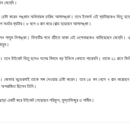
রান মেহেদি।
েষ্টা করেন লঙ্কান অধিনায়ক চারিথ আসালঙ্কা। তবে ইনফর্ম এই ব্যাটারকেও থিতু হতে
ডল অর্ডার ব্যাটার। ৮ বলে ৩ রান করে বোল্ড হয়েছেন আসালঙ্কা।
ছিলেন পাথুম নিশাঙ্কা। ফিফটির পথে হাঁটতে থাকা এই ওপেনারকেও থামিয়েছেন মেহেদি।
পাথুম।
ছিলেন। তবে উইকেট থিতু হলেও দলের বিপদে বড় ইনিংস খেলতে পারেননি। তাকে ২১ রানে ফি
। জেফার ভন্ডেরসাই তাকে সঙ্গ দেওয়ার চেষ্টা করেন। তবে ১৪ বল খেলে ৭ রান করেছেন
ে অপরাজিত ছিলেন তিনি।
ছাড়া একটি করে উইকেট পেয়েছেন শরিফুল, মুস্তাফিজুর ও শামীম।