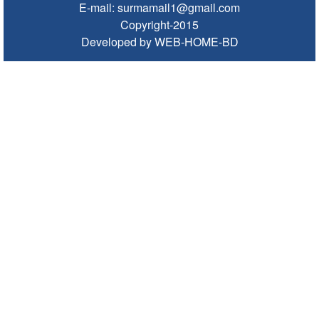
E-mail: surmamail1@gmail.com
হাইকমিশনার
Copyright-2015
ঠাকুরগাঁওয়ে অনলাইন ক্যাসিনো পরিচালনার অভিযোগে যুবক গ্রেপ্তার
Developed by WEB-HOME-BD
আবারও লোভার জব্দকৃত পাথর চুরি করে নিয়ে যাওয়া হচ্ছে আটগ্রামে
রাজনৈতিক নেতৃবৃন্দ ও সুধীজনদের সাথে কানাইঘাটের নবাগত
ইউএনও’র মতবিনিময়
চলতি অর্থবছরই স্থানীয় সরকারের সব স্তরের নির্বাচন: সিলেট প্রতিমন্ত্রী
সিলেট মহানগর বিএনপির সভাপতির দায়িত্বে ফিরলেন নাসিম হোসাইন
সিলেটে হামের উপসর্গ নিয়ে আরও ২ শিশুর প্রাণহানি
সিলেটে শিশুকন্যা ফাহিমা ধর্ষণচেষ্টা ও হত্যা মামলায় জাকিরের মৃত্যুদণ্ড
ইসরায়েলের বিরুদ্ধে সিদ্ধান্ত নিতে মুসলিম পররাষ্ট্রমন্ত্রীদের বৈঠক
ভারতে শেখ হাসিনার বক্তব্যে ক্ষুব্ধ বাংলাদেশ
গণঅভ্যুত্থান দিবসে কানাইঘাটে প্রশাসনের উদ্যোগে আলোচনা সভা