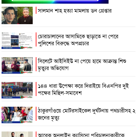
সালমান শাহ হত্যা মামলায় ডন গ্রেপ্তার
চোরাচালানের আসামিকে ছাড়াতে না পেরে
পুলিশের বিরুদ্ধে অপপ্রচার
সিলেটে আইসিইউ না পেয়ে হামে আক্রান্ত শিশু
মৃত্যুর অভিযোগ
১৪৪ ধারা উপেক্ষা করে দিরাইয়ে বিএনপির দুই
পক্ষের মিছিল-সমাবেশ
ঠাকুরগাঁওয়ে মোটরসাইকেল দুর্ঘটনায় পথচারীসহ ২
জনের মৃত্যু
আরেক অনলাইন ক্যাসিনো পরিচালনাকারীকে