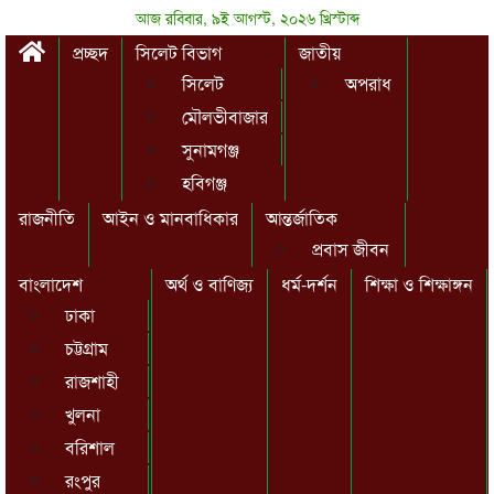
আজ রবিবার, ৯ই আগস্ট, ২০২৬ খ্রিস্টাব্দ
প্রচ্ছদ
সিলেট বিভাগ
জাতীয়
সিলেট
অপরাধ
মৌলভীবাজার
সুনামগঞ্জ
হবিগঞ্জ
রাজনীতি
আইন ও মানবাধিকার
আন্তর্জাতিক
প্রবাস জীবন
বাংলাদেশ
অর্থ ও বাণিজ্য
ধর্ম-দর্শন
শিক্ষা ও শিক্ষাঙ্গন
ঢাকা
চট্টগ্রাম
রাজশাহী
খুলনা
বরিশাল
রংপুর