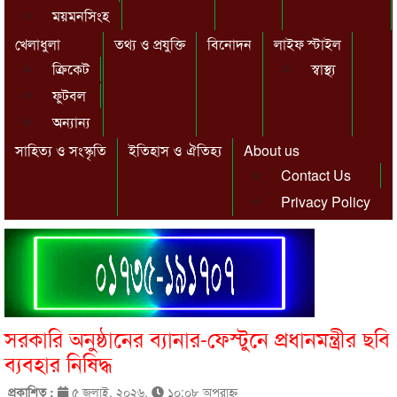
ময়মনসিংহ
খেলাধুলা
তথ্য ও প্রযুক্তি
বিনোদন
লাইফ স্টাইল
ক্রিকেট
স্বাস্থ্য
ফুটবল
অন্যান্য
সাহিত্য ও সংস্কৃতি
ইতিহাস ও ঐতিহ্য
About us
Contact Us
Privacy Policy
সরকারি অনুষ্ঠানের ব্যানার-ফেস্টুনে প্রধানমন্ত্রীর ছবি
ব্যবহার নিষিদ্ধ
প্রকাশিত :
৫ জুলাই, ২০২৬,
১০:০৮ অপরাহ্ণ