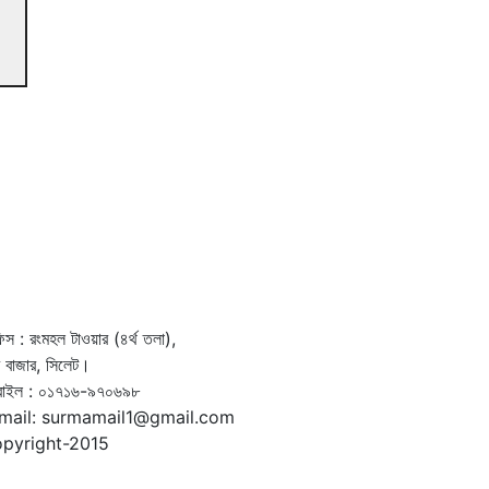
স : রংমহল টাওয়ার (৪র্থ তলা),
দর বাজার, সিলেট।
বাইল : ০১৭১৬-৯৭০৬৯৮
mail: surmamail1@gmail.com
pyright-2015