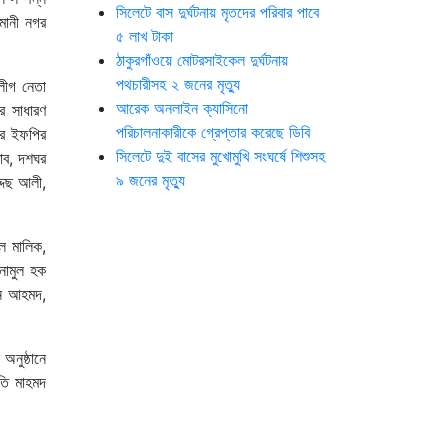
সিলেটে বাস দুর্ঘটনায় মৃতদের পরিবার পাবে
সমানী নগর
৫ লাখ টাকা
ঠাকুরগাঁওয়ে মোটরসাইকেল দুর্ঘটনায়
পথচারীসহ ২ জনের মৃত্যু
লীগ নেতা
আরেক অনলাইন ক্যাসিনো
র সাধারণ
পরিচালনাকারীকে গ্রেপ্তার করেছে ডিবি
ঘর ইফপির
সিলেটে দুই বাসের মুখোমুখি সংঘর্ষে শিশুসহ
াব, দশঘর
৯ জনের মৃত্যু
্দছ আলী,
ল মালিক,
নামুল হক
িন আহমদ,
অনুষ্ঠানে
তি মাহমদ