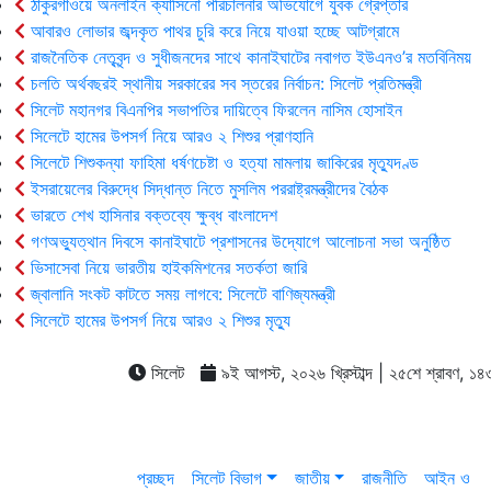
ঠাকুরগাঁওয়ে অনলাইন ক্যাসিনো পরিচালনার অভিযোগে যুবক গ্রেপ্তার
আবারও লোভার জব্দকৃত পাথর চুরি করে নিয়ে যাওয়া হচ্ছে আটগ্রামে
রাজনৈতিক নেতৃবৃন্দ ও সুধীজনদের সাথে কানাইঘাটের নবাগত ইউএনও’র মতবিনিময়
চলতি অর্থবছরই স্থানীয় সরকারের সব স্তরের নির্বাচন: সিলেট প্রতিমন্ত্রী
সিলেট মহানগর বিএনপির সভাপতির দায়িত্বে ফিরলেন নাসিম হোসাইন
সিলেটে হামের উপসর্গ নিয়ে আরও ২ শিশুর প্রাণহানি
সিলেটে শিশুকন্যা ফাহিমা ধর্ষণচেষ্টা ও হত্যা মামলায় জাকিরের মৃত্যুদণ্ড
ইসরায়েলের বিরুদ্ধে সিদ্ধান্ত নিতে মুসলিম পররাষ্ট্রমন্ত্রীদের বৈঠক
ভারতে শেখ হাসিনার বক্তব্যে ক্ষুব্ধ বাংলাদেশ
গণঅভ্যুত্থান দিবসে কানাইঘাটে প্রশাসনের উদ্যোগে আলোচনা সভা অনুষ্ঠিত
ভিসাসেবা নিয়ে ভারতীয় হাইকমিশনের সতর্কতা জারি
জ্বালানি সংকট কাটতে সময় লাগবে: সিলেটে বাণিজ্যমন্ত্রী
সিলেটে হামের উপসর্গ নিয়ে আরও ২ শিশুর মৃত্যু
সিলেট
৯ই আগস্ট, ২০২৬ খ্রিস্টাব্দ | ২৫শে শ্রাবণ, ১৪৩৩ 
প্রচ্ছদ
সিলেট বিভাগ
জাতীয়
রাজনীতি
আইন ও