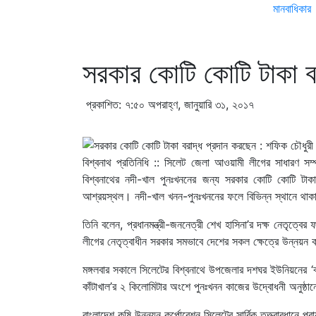
মানবাধিকার
সরকার কোটি কোটি টাকা বর
প্রকাশিত: ৭:৫০ অপরাহ্ণ, জানুয়ারি ৩১, ২০১৭
বিশ্বনাথ প্রতিনিধি :: সিলেট জেলা আওয়ামী লীগের সাধারণ স
বিশ্বনাথের নদী-খাল পুনঃখননের জন্য সরকার কোটি কোটি টাক
আশ্রয়স্থল। নদী-খাল খনন-পুনঃখননের ফলে বিভিন্ন স্থানে থাকা জ
তিনি বলেন, প্রধানমন্ত্রী-জননেত্রী শেখ হাসিনা’র দক্ষ নেতৃত্
লীগের নেতৃত্বাধীন সরকার সমভাবে দেশের সকল ক্ষেত্রে উন্নয়ন কর্
মঙ্গলবার সকালে সিলেটের বিশ্বনাথে উপজেলার দশঘর ইউনিয়নের ‘বাউস
কাঁটাখাল’র ২ কিলোমিটার অংশে পুনঃখনন কাজের উদ্বোধনী অনুষ্ঠ
বাংলাদেশ কৃষি উন্নয়ন কর্পোরেশন সিলেটের সার্বিক তত্ত্বাবধানে 