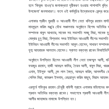
হলে ‘বিলবন্দ হাওড়’র জলাবদ্ধতা দূরীকরণ হওয়ায় পাশাপাশি বৃদ্
উপজেলা’ জনসাধারণ। ফলে ওই কর্মসূচির উদ্বোধনকে কেন্দ্র করে 
এলাকার প্রবীন মুরব্বী ও আওয়ামী লীগ নেতা খলিলুর রহমান ম
মাহমুদুল করিম মঞ্জু’র যৌথ সঞ্চালনায় অনুষ্ঠানে বিশেষ অতি
সম্পাদক বাবুল আখতার, সাবেক সহ সভাপতি সমছু মিয়া, সাবেক যু
মেম্বার চুনু মিয়া, বিশ্বনাথ সদর ইউনিয়ন আওয়ামী লীগের সভাপ
ইউনিয়ন আওয়ামী লীগের সভাপতি আবুল হোসেন, সাধারণ সম্পাদক 
যুগ্ম আহবায়ক আলতাব হোসেন। স্বাগত বক্তব্য রাখেন বিআইডিসি
অনুষ্ঠানে উপস্থিত ছিলেন আওয়ামী লীগ নেতা তজম্মুল আলী, মনি
ফয়জুর রহমান, হাজী আবদুল কাদির, তৈয়ব আলী, বাবুল মিয়া, খয়র
এনাম, ইউসুফ আলী, নন্দ লাল বৈদ্য, আবদুল করিম, আলমগীর হ
সেলিম মিয়া, কামরুল ইসলাম, রেদুয়ানুল করিম মাছুম, মিয়াদ আহমদ
এরপূর্বে শফিকুর রহমান চৌধুরী বাউসী গ্রামে এলাকার মহিলাদের কল্
প্রধান অতিথির বক্তব্য রাখেন। সভাশেষে প্রবাসী আওয়ামী ল
আলীর জাহাজার নামাজে উপস্থিত হন।
৩০৫