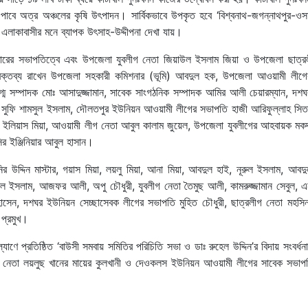
ধি পাবে অত্র অঞ্চলের কৃষি উৎপাদন। সার্বিকভাবে উপকৃত হবে ‘বিশ্বনাথ-জগন্নাথপুর-ও
এলাকাবাসীর মনে ব্যাপক উৎসাহ-উদ্দীপনা দেখা যায়।
াস্টারের সভাপতিত্বে এবং উপজেলা যুবলীগ নেতা জিয়াউল ইসলাম জিয়া ও উপজেলা ছাত্র
থির বক্তব্য রাখেন উপজেলা সহকারী কমিশনার (ভূমি) আবদুল হক, উপজেলা আওয়ামী লীগে
গ্ম সম্পাদক মোঃ আসাদুজ্জামান, সাবেক সাংগঠনিক সম্পাদক আমির আলী চেয়ারম্যান, দশ
তি সুফি শামসুল ইসলাম, দৌলতপুর ইউনিয়ন আওয়ামী লীগের সভাপতি হাজী আরিফুল্লাহ সিত
ইলিয়াস মিয়া, আওয়ামী লীগ নেতা আবুল কালাম জুয়েল, উপজেলা যুবলীগের আহবায়ক মকদ
র ইঞ্জিনিয়ার আবুল হাসান।
র উদ্দিন মাস্টার, গয়াস মিয়া, লয়লু মিয়া, আনা মিয়া, আবদুল হাই, নূরুল ইসলাম, আবদু
ুল ইসলাম, আজফর আলী, অপু চৌধুরী, যুবলীগ নেতা তৈমুছ আলী, কামরুজ্জামান সেবুল, এ
োসেন, দশঘর ইউনিয়ন সেচ্ছাসেবক লীগের সভাপতি মুহিত চৌধুরী, ছাত্রলীগ নেতা মহস
 প্রমুখ।
যাণে প্রতিষ্ঠিত ‘বাউসী সমবায় সমিতির পরিচিতি সভা ও ডাঃ রুহেল উদ্দিন’র বিদায় সংবর্ধনা 
ীগ নেতা লয়লুছ খানের মায়ের কুলখানী ও দেওকলস ইউনিয়ন আওয়ামী লীগের সাবেক সভাপ