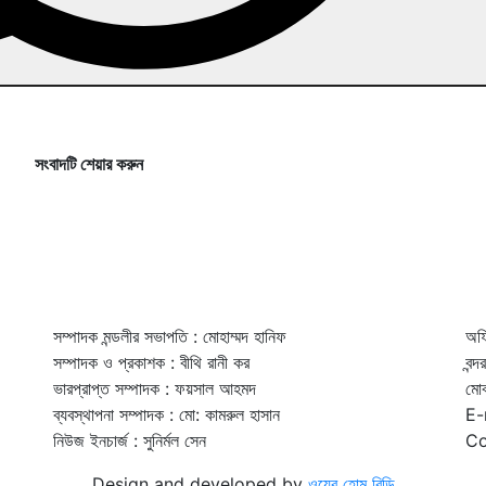
সংবাদটি শেয়ার করুন
সম্পাদক মন্ডলীর সভাপতি : মোহাম্মদ হানিফ
অফি
সম্পাদক ও প্রকাশক : বীথি রানী কর
বন্
ভারপ্রাপ্ত সম্পাদক : ফয়সাল আহমদ
মো
ব্যবস্থাপনা সম্পাদক : মো: কামরুল হাসান
E-
নিউজ ইনচার্জ : সুনির্মল সেন
Co
Design and developed by
ওয়েব হোম বিডি