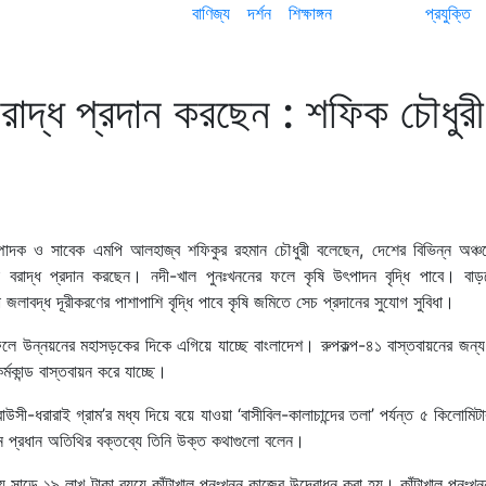
বাণিজ্য
দর্শন
শিক্ষাঙ্গন
প্রযুক্তি
াদ্ধ প্রদান করছেন : শফিক চৌধুরী
ম্পাদক ও সাবেক এমপি আলহাজ্ব শফিকুর রহমান চৌধুরী বলেছেন, দেশের বিভিন্ন অঞ্
া বরাদ্ধ প্রদান করছেন। নদী-খাল পুনঃখননের ফলে কৃষি উৎপাদন বৃদ্ধি পাবে। বাড়
লাবদ্ধ দূরীকরণের পাশাপাশি বৃদ্ধি পাবে কৃষি জমিতে সেচ প্রদানের সুযোগ সুবিধা।
বের ফলে উন্নয়নের মহাসড়কের দিকে এগিয়ে যাচ্ছে বাংলাদেশ। রুপকল্প-৪১ বাস্তবায়নের জন
মকান্ড বাস্তবায়ন করে যাচ্ছে।
ী-ধরারাই গ্রাম’র মধ্য দিয়ে বয়ে যাওয়া ‘বাসীবিল-কালাচান্দের তলা’ পর্যন্ত ৫ কিলোমিটার 
ানে প্রধান অতিথির বক্তব্যে তিনি উক্ত কথাগুলো বলেন।
প্রায় সাড়ে ১৯ লাখ টাকা ব্যয়ে কাঁটাখাল পুনঃখনন কাজের উদ্বোধন করা হয়। কাঁটাখাল পুনঃখন