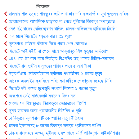
শিরোনাম
সালমান শাহ হত্যা: শাবনূরের জড়িত থাকার দাবি রাজসাক্ষীর, মুখ খুললেন নায়িকা
চোরাচালানের আসামিকে ছাড়াতে না পেরে পুলিশের বিরুদ্ধে অপপ্রচার
সেই দুই বাসের রেজিস্ট্রেশন বাতিল, চালক-মালিকদের হাজিরের নির্দেশ
এক মাসে সিলেটের সড়কে ঝরল ৩১ প্রাণ
সুনামগঞ্জে ভাইকে বাঁচাতে গিয়ে প্রাণ গেল বোনেরও
সিলেটে আইসিইউ না পেয়ে হামে আক্রান্ত শিশু মৃত্যুর অভিযোগ
১৪৪ ধারা উপেক্ষা করে দিরাইয়ে বিএনপির দুই পক্ষের মিছিল-সমাবেশ
সিলেটে বাস দুর্ঘটনায় মৃতদের পরিবার পাবে ৫ লাখ টাকা
ঠাকুরগাঁওয়ে মোটরসাইকেল দুর্ঘটনায় পথচারীসহ ২ জনের মৃত্যু
আরেক অনলাইন ক্যাসিনো পরিচালনাকারীকে গ্রেপ্তার করেছে ডিবি
সিলেটে দুই বাসের মুখোমুখি সংঘর্ষে শিশুসহ ৯ জনের মৃত্যু
অবশেষে সেই সাইনেজটি সরানোর সিদ্ধান্ত
দেশের সব বিমানবন্দরে নিরাপত্তা জোরদারের নির্দেশ
সুস্থ ত্বকের জন্য প্রয়োজনীয় ভিটামিন ও পুষ্টি
চা বিক্রয়ে ন্যাশনাল টি কোম্পানির নতুন ইতিহাস
জাফর ইকবালসহ ৮ জনের বিরুদ্ধে তদন্ত প্রতিবেদন দাখিল
ঢাকায় বাসভবনে আগুন, স্ত্রীসহ হাসপাতালে ভর্তি পাকিস্তান হাইকমিশনার