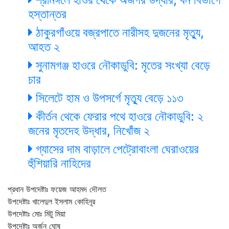
হস্তান্তর
ঠাকুরগাঁওয়ে বজ্রপাতে নারীসহ দুজনের মৃত্যু,
আহত ২
সুনামগঞ্জ হাওরে নৌকাডুবি: মৃতের সংখ্যা বেড়ে
চার
সিলেটে হাম ও উপসর্গে মৃত্যু বেড়ে ১১৩
কীর্তন থেকে ফেরার পথে হাওরে নৌকাডুবি: ২
জনের মৃতদেহ উদ্ধার, নিখোঁজ ২
গ্যাসের দাম বাড়ালে পেট্রোবাংলা ঘেরাওয়ের
হুঁশিয়ারি নাহিদের
প্রধান উপদেষ্টাঃ ফয়েজ আহমদ দৌলত
উপদেষ্টাঃ খালেদুল ইসলাম কোহিনূর
উপদেষ্টাঃ মোঃ মিটু মিয়া
উপদেষ্টাঃ অর্জুন ঘোষ