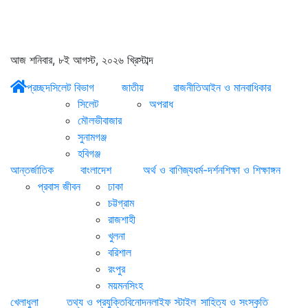
আজ শনিবার, ৮ই আগস্ট, ২০২৬ খ্রিস্টাব্দ
প্রচ্ছদ
সিলেট বিভাগ
জাতীয়
রাজনীতি
আইন ও মানবাধিকার
সিলেট
অপরাধ
মৌলভীবাজার
সুনামগঞ্জ
হবিগঞ্জ
আন্তর্জাতিক
বাংলাদেশ
অর্থ ও বাণিজ্য
ধর্ম-দর্শন
শিক্ষা ও শিক্ষাঙ্গন
প্রবাস জীবন
ঢাকা
চট্টগ্রাম
রাজশাহী
খুলনা
বরিশাল
রংপুর
ময়মনসিংহ
খেলাধুলা
তথ্য ও প্রযুক্তি
বিনোদন
লাইফ স্টাইল
সাহিত্য ও সংস্কৃতি