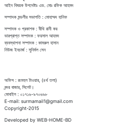
আইন বিষয়ক উপদেষ্টাঃ এড. মোঃ রফিক আহমদ
সম্পাদক মন্ডলীর সভাপতি : মোহাম্মদ হানিফ
সম্পাদক ও প্রকাশক : বীথি রানী কর
ভারপ্রাপ্ত সম্পাদক : ফয়সাল আহমদ
ব্যবস্থাপনা সম্পাদক : কামরুল হাসান
নিউজ ইনচার্জ : সুনির্মল সেন
অফিস : রংমহল টাওয়ার, (৪র্থ তলা)
বন্দর বাজার, সিলেট।
মোবাইল : ০১৭১৬-৯৭০৬৯৮
E-mail: surmamail1@gmail.com
Copyright-2015
Developed by WEB-HOME-BD