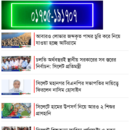
আবারও লোভার জব্দকৃত পাথর চুরি করে নিয়ে
যাওয়া হচ্ছে আটগ্রামে
চলতি অর্থবছরই স্থানীয় সরকারের সব স্তরের
নির্বাচন: সিলেট প্রতিমন্ত্রী
সিলেট মহানগর বিএনপির সভাপতির দায়িত্বে
ফিরলেন নাসিম হোসাইন
সিলেটে হামের উপসর্গ নিয়ে আরও ২ শিশুর
প্রাণহানি
সিলেটে শিশুকন্যা ফাহিমা ধর্ষণচেষ্টা ও হত্যা