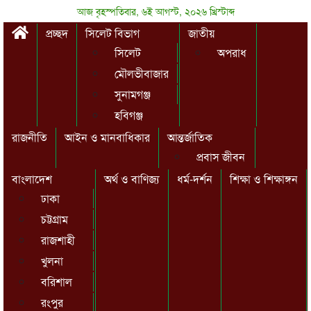
আজ বৃহস্পতিবার, ৬ই আগস্ট, ২০২৬ খ্রিস্টাব্দ
প্রচ্ছদ
সিলেট বিভাগ
জাতীয়
সিলেট
অপরাধ
মৌলভীবাজার
সুনামগঞ্জ
হবিগঞ্জ
রাজনীতি
আইন ও মানবাধিকার
আন্তর্জাতিক
প্রবাস জীবন
বাংলাদেশ
অর্থ ও বাণিজ্য
ধর্ম-দর্শন
শিক্ষা ও শিক্ষাঙ্গন
ঢাকা
চট্টগ্রাম
রাজশাহী
খুলনা
বরিশাল
রংপুর