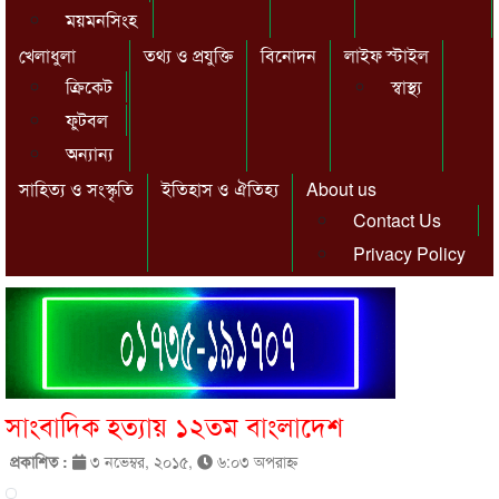
ময়মনসিংহ
খেলাধুলা
তথ্য ও প্রযুক্তি
বিনোদন
লাইফ স্টাইল
ক্রিকেট
স্বাস্থ্য
ফুটবল
অন্যান্য
সাহিত্য ও সংস্কৃতি
ইতিহাস ও ঐতিহ্য
About us
Contact Us
Privacy Policy
সাংবাদিক হত্যায় ১২তম বাংলাদেশ
প্রকাশিত :
৩ নভেম্বর, ২০১৫,
৬:০৩ অপরাহ্ণ