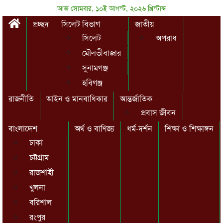
আজ সোমবার, ১০ই আগস্ট, ২০২৬ খ্রিস্টাব্দ
প্রচ্ছদ
সিলেট বিভাগ
জাতীয়
সিলেট
অপরাধ
মৌলভীবাজার
সুনামগঞ্জ
হবিগঞ্জ
রাজনীতি
আইন ও মানবাধিকার
আন্তর্জাতিক
প্রবাস জীবন
বাংলাদেশ
অর্থ ও বাণিজ্য
ধর্ম-দর্শন
শিক্ষা ও শিক্ষাঙ্গন
ঢাকা
চট্টগ্রাম
রাজশাহী
খুলনা
বরিশাল
রংপুর