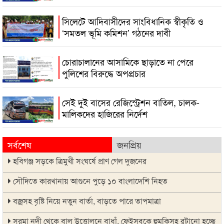
সিলেটে আদিবাসীদের সাংবিধানিক স্বীকৃতি ও
‘সমতল ভূমি কমিশন’ গঠনের দাবী
চোরাচালানের আসামিকে ছাড়াতে না পেরে
পুলিশের বিরুদ্ধে অপপ্রচার
সেই দুই বাসের রেজিস্ট্রেশন বাতিল, চালক-
মালিকদের হাজিরের নির্দেশ
সর্বশেষ
জনপ্রিয়
হবিগঞ্জ সড়কে ত্রিমুখী সংঘর্ষে প্রাণ গেল দুজনের
সৌদিতে কারখানায় আগুনে পুড়ে ১০ বাংলাদেশি নিহত
বজ্রসহ বৃষ্টি নিয়ে নতুন বার্তা, বাড়তে পারে তাপমাত্রা
সুরমা নদী থেকে বালু উত্তোলনে বাধাঁ, ফেইসবুকে হুমকিসহ রটানো হচ্ছে