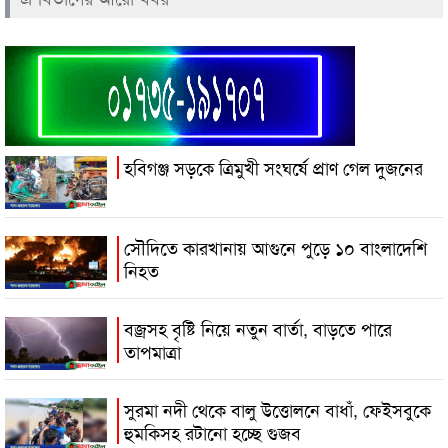
হবিগঞ্জ সড়কে ত্রিমুখী সংঘর্ষে প্রাণ গেল দুজনের
সৌদিতে কারখানায় আগুনে পুড়ে ১০ বাংলাদেশি
নিহত
বজ্রসহ বৃষ্টি নিয়ে নতুন বার্তা, বাড়তে পারে
তাপমাত্রা
সুরমা নদী থেকে বালু উত্তোলনে বাধাঁ, ফেইসবুকে
হুমকিসহ রটানো হচ্ছে গুজব