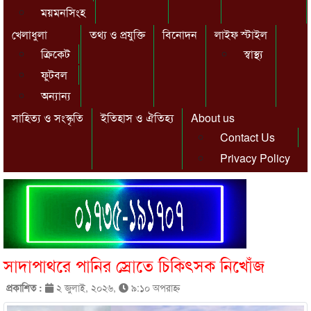
ময়মনসিংহ
খেলাধুলা
তথ্য ও প্রযুক্তি
বিনোদন
লাইফ স্টাইল
ক্রিকেট
স্বাস্থ্য
ফুটবল
অন্যান্য
সাহিত্য ও সংস্কৃতি
ইতিহাস ও ঐতিহ্য
About us
Contact Us
Privacy Policy
সাদাপাথরে পানির স্রোতে চিকিৎসক নিখোঁজ
প্রকাশিত :
২ জুলাই, ২০২৬,
৯:১০ অপরাহ্ণ