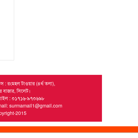
স : রংমহল টাওয়ার (৪র্থ তলা),
দর বাজার, সিলেট।
বাইল : ০১৭১৬-৯৭০৬৯৮
mail: surmamail1@gmail.com
yright-2015