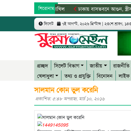
ধে তদন্ত প্রতিবেদন দাখিল
শিরোনাম
ঢাকায় বাসভবনে আগুন, স্ত্রীসহ হাস
্যান হলেন শহীদুল আলম
সিলেটে মাদক, জুয়া ও কিংশোর গ্যাং ন
সিলেট
৭ই আগস্ট, ২০২৬ খ্রিস্টাব্দ | ২৩শে শ্রাবণ, ১৪৩৩
প্রচ্ছদ
সিলেট বিভাগ
জাতীয়
রাজনীতি
খেলাধুলা
তথ্য ও প্রযুক্তি
বিনোদন
লাইফ 
সালমান কোন ভুল করেনি
প্রকাশিত: ৫:৪৮ অপরাহ্ণ, মার্চ ১০, ২০১৬