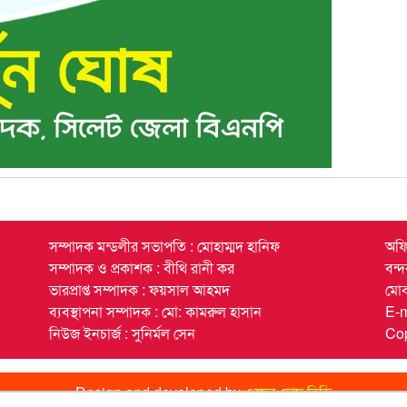
সম্পাদক মন্ডলীর সভাপতি : মোহাম্মদ হানিফ
অফি
সম্পাদক ও প্রকাশক : বীথি রানী কর
বন্
ভারপ্রাপ্ত সম্পাদক : ফয়সাল আহমদ
মো
ব্যবস্থাপনা সম্পাদক : মো: কামরুল হাসান
E-
নিউজ ইনচার্জ : সুনির্মল সেন
Cop
Design and developed by
ওয়েব হোম বিডি