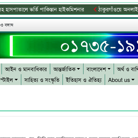
পাতালে ভর্তি পাকিস্তান হাইকমিশনার
ঠাকুরগাঁওয়ে অনলাইন ক্যা
ির্মূলে বিশেষ অভিযানের ঘোষণা এসএমপি কমিশনারের
জকিগঞ্জ উ
 বঙ্গাব্দ
আইন ও মানবাধিকার
আন্তর্জাতিক
বাংলাদেশ
অর্থ ও বাণ
স্টাইল
সাহিত্য ও সংস্কৃতি
ইতিহাস ও ঐতিহ্য
About us