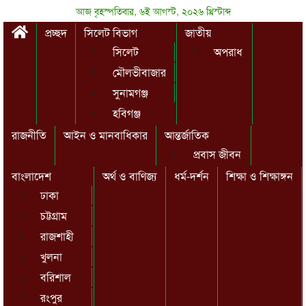
আজ বৃহস্পতিবার, ৬ই আগস্ট, ২০২৬ খ্রিস্টাব্দ
প্রচ্ছদ
সিলেট বিভাগ
জাতীয়
সিলেট
অপরাধ
মৌলভীবাজার
সুনামগঞ্জ
হবিগঞ্জ
রাজনীতি
আইন ও মানবাধিকার
আন্তর্জাতিক
প্রবাস জীবন
বাংলাদেশ
অর্থ ও বাণিজ্য
ধর্ম-দর্শন
শিক্ষা ও শিক্ষাঙ্গন
ঢাকা
চট্টগ্রাম
রাজশাহী
খুলনা
বরিশাল
রংপুর