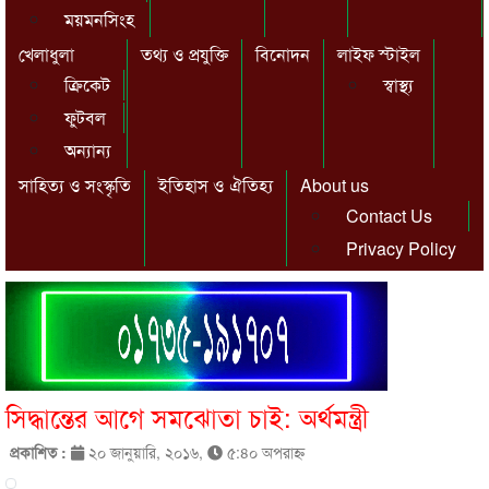
ময়মনসিংহ
খেলাধুলা
তথ্য ও প্রযুক্তি
বিনোদন
লাইফ স্টাইল
ক্রিকেট
স্বাস্থ্য
ফুটবল
অন্যান্য
সাহিত্য ও সংস্কৃতি
ইতিহাস ও ঐতিহ্য
About us
Contact Us
Privacy Policy
সিদ্ধান্তের আগে সমঝোতা চাই: অর্থমন্ত্রী
প্রকাশিত :
২০ জানুয়ারি, ২০১৬,
৫:৪০ অপরাহ্ণ