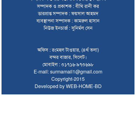
গণপিটুনি ও গাড়ি ভাঙচুর
সম্পাদক ও প্রকাশক : বীথি রানী কর
ভারপ্রাপ্ত সম্পাদক : ফয়সাল আহমদ
মৌলভীবাজারে এমপি নাসেরকে নিয়ে এআই দিয়ে অশ্লীল ভিডিও,
গ্রেফতার ১
ব্যবস্থাপনা সম্পাদক : কামরুল হাসান
নিউজ ইনচার্জ : সুনির্মল সেন
‘হলুদ সাংবাদিকতা’র অভিযোগে পাকিস্তানে নিষিদ্ধ আল-জাজিরা
৫ আগস্টের বিজয় গণতন্ত্রকামী মানুষের জন্য প্রেরণা হয়ে থাকবে:
অফিস : রংমহল টাওয়ার, (৪র্থ তলা)
প্রধানমন্ত্রী
বন্দর বাজার, সিলেট।
বিশ্ব মাতৃদুগ্ধ দিবস উপলক্ষে কানাইঘাটে কমিউনিটি মোবিলাইজেশন
মোবাইল : ০১৭১৬-৯৭০৬৯৮
প্রোগ্রাম
E-mail: surmamail1@gmail.com
Copyright-2015
লোভাছড়া পাথর কোয়ারী পরিদর্শনে ডিএমডি’র পরিচালক
Developed by WEB-HOME-BD
৮ বছর পর সিলেট থেকে চালু হচ্ছে বিদেশি এয়ারলাইন্সের ফ্লাইট
সিলেট শিক্ষা বোর্ডের চেয়ারম্যান হলেন শহীদুল আলম
সিলেটে মাদক, জুয়া ও কিংশোর গ্যাং নির্মূলে বিশেষ অভিযানের ঘোষণা
এসএমপি কমিশনারের