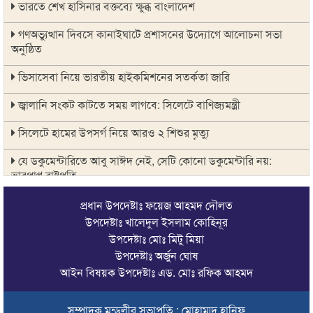
ভারতে শেখ হাসিনার বক্তব্যে ক্ষুব্ধ বাংলাদেশ
গণঅভ্যুত্থান দিবসে কানাইঘাটে প্রশাসনের উদ্যোগে আলোচনা সভা
অনুষ্ঠিত
ভিসাসেবা নিয়ে ভারতীয় হাইকমিশনের সতর্কতা জারি
জ্বালানি সংকট কাটতে সময় লাগবে: সিলেটে বাণিজ্যমন্ত্রী
সিলেটে হামের উপসর্গ নিয়ে আরও ২ শিশুর মৃত্যু
যে ডকুমেন্টারিতে আবু সাঈদ নেই, সেটি কোনো ডকুমেন্টারি নয়:
ভারপ্রাপ্ত রাষ্ট্রপতি
সুনামগঞ্জে কলেজছাত্রী ‘ধর্ষণ’র অভিযোগে মসজিদের ইমাম গ্রেপ্তার
প্রধান উপদেষ্টাঃ ফয়েজ আহমদ দৌলত
উপদেষ্টাঃ খালেদুল ইসলাম কোহিনূর
জুলাই গণঅভ্যুত্থানে সিলেটের ৭ শহীদের বিচারে গতি ও স্মৃতিচত্বর চান
উপদেষ্টাঃ মোঃ মিটু মিয়া
স্বজনরা
উপদেষ্টাঃ অর্জুন ঘোষ
আইন বিষয়ক উপদেষ্টাঃ এড. মোঃ রফিক আহমদ
শাল্লায় বিদ্যুৎস্পৃষ্টে ২ কিশোরের মৃত্যু
সিলেটে ডিবি পরিচয়ে কিশোরকে অপহরণের চেষ্টা, অভিযুক্তকে
সম্পাদক মন্ডলীর সভাপতি : মোহাম্মদ হানিফ