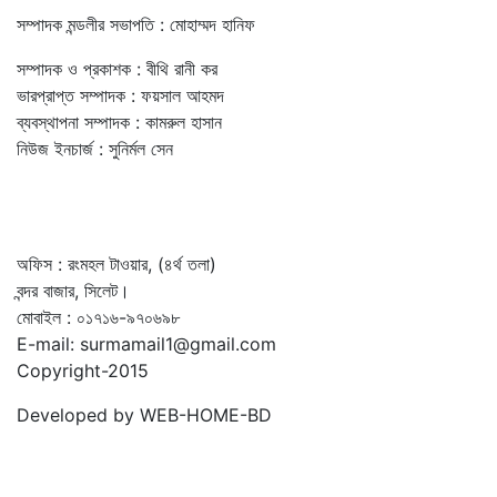
সম্পাদক মন্ডলীর সভাপতি : মোহাম্মদ হানিফ
সম্পাদক ও প্রকাশক : বীথি রানী কর
ভারপ্রাপ্ত সম্পাদক : ফয়সাল আহমদ
ব্যবস্থাপনা সম্পাদক : কামরুল হাসান
নিউজ ইনচার্জ : সুনির্মল সেন
অফিস : রংমহল টাওয়ার, (৪র্থ তলা)
বন্দর বাজার, সিলেট।
মোবাইল : ০১৭১৬-৯৭০৬৯৮
E-mail: surmamail1@gmail.com
Copyright-2015
Developed by WEB-HOME-BD