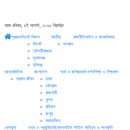
আজ রবিবার, ৯ই আগস্ট, ২০২৬ খ্রিস্টাব্দ
প্রচ্ছদ
সিলেট বিভাগ
জাতীয়
রাজনীতি
আইন ও মানবাধিকার
সিলেট
অপরাধ
মৌলভীবাজার
সুনামগঞ্জ
হবিগঞ্জ
আন্তর্জাতিক
বাংলাদেশ
অর্থ ও বাণিজ্য
ধর্ম-দর্শন
শিক্ষা ও শিক্ষাঙ্গন
প্রবাস জীবন
ঢাকা
চট্টগ্রাম
রাজশাহী
খুলনা
বরিশাল
রংপুর
ময়মনসিংহ
খেলাধুলা
তথ্য ও প্রযুক্তি
বিনোদন
লাইফ স্টাইল
সাহিত্য ও সংস্কৃতি