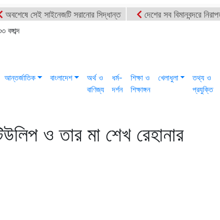
অবশেষে সেই সাইনেজটি সরানোর সিদ্ধান্ত
দেশের সব বিমানবন্দরে নিরাপ
েটে শিশুকন্যা ফাহিমা ধর্ষণচেষ্টা ও হত্যা মামলায় জাকিরের মৃত্যুদণ্ড
ইসরায
বঙ্গাব্দ
ণপিটুনি ও গাড়ি ভাঙচুর
মৌলভীবাজারে এমপি নাসেরকে নিয়ে এআই দিয়ে অশ
আন্তর্জাতিক
বাংলাদেশ
অর্থ ও
ধর্ম-
শিক্ষা ও
খেলাধুলা
তথ্য ও
বাণিজ্য
দর্শন
শিক্ষাঙ্গন
প্রযুক্তি
 টিউলিপ ও তার মা শেখ রেহানার