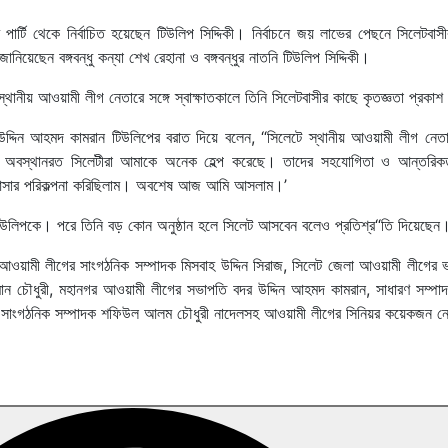
র পার্টি থেকে নির্বাচিত হয়েছেন টিউলিপ সিদ্দিকী। নির্বাচনে জয় লাভের পেছনে সিলেটবা
য়েছেন বঙ্গবন্ধু কন্যা শেখ রেহানা ও বঙ্গবন্ধুর নাতনি টিউলিপ সিদ্দিকী।
্থানীয় আওয়ামী লীগ নেতারে সঙ্গে স্বাক্ষাতকালে তিনি সিলেটবাসীর কাছে কৃতজ্ঞতা প্রকা
দিন আহমদ কামরান টিউলিপের বরাত দিয়ে বলেন, “সিলেটে স্থানীয় আওয়ামী লীগ নেতাদ
লন্ডনে অবস্থানরত সিলেটীরা আমাকে অনেক হেল্প করেছে। তাদের সহযোগিতা ও আন্তরি
েট আসার পরিকল্পনা করিছিলাম। অবশেষ আজ আমি আসলাম।’
 টিউলিপকে। পরে তিনি বড় কোন অনুষ্ঠান হলে সিলেট আসবেন বলেও প্রতিশ্র“তি দিয়েছেন
আওয়ামী লীগের সাংগঠনিক সম্পাদক মিসবাহ উদ্দিন সিরাজ, সিলেট জেলা আওয়ামী লীগের ভা
ান চৌধুরী, মহানগর আওয়ামী লীগের সভাপতি বদর উদ্দিন আহমদ কামরান, সাধারণ সম্প
 সাংগঠনিক সম্পাদক শফিউল আলম চৌধুরী নাদেলসহ আওয়ামী লীগের সিনিয়র কয়েকজন ন