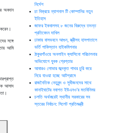
নির্দেশ
সীর অবদান
চা বিক্রয়ে ন্যাশনাল টি কোম্পানির নতুন
ইতিহাস
জাফর ইকবালসহ ৮ জনের বিরুদ্ধে তদন্ত
শ করেন।
প্রতিবেদন দাখিল
ঢাকায় বাসভবনে আগুন, স্ত্রীসহ হাসপাতালে
ের সঙ্গে
ভর্তি পাকিস্তান হাইকমিশনার
কতায় আমি
ঠাকুরগাঁওয়ে অনলাইন ক্যাসিনো পরিচালনার
অভিযোগে যুবক গ্রেপ্তার
।
আবারও লোভার জব্দকৃত পাথর চুরি করে
নিয়ে যাওয়া হচ্ছে আটগ্রামে
রপ্রাপ্ত
রাজনৈতিক নেতৃবৃন্দ ও সুধীজনদের সাথে
াদক আসাদ
কানাইঘাটের নবাগত ইউএনও’র মতবিনিময়
েতা।
চলতি অর্থবছরই স্থানীয় সরকারের সব
স্তরের নির্বাচন: সিলেট প্রতিমন্ত্রী