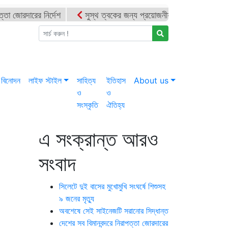
ত্তা জোরদারের নির্দেশ
সুস্থ ত্বকের জন্য প্রয়োজনীয় ভিটামিন ও পুষ্টি
়েলের বিরুদ্ধে সিদ্ধান্ত নিতে মুসলিম পররাষ্ট্রমন্ত্রীদের বৈঠক
ভারতে শেখ হা
্লীল ভিডিও, গ্রেফতার ১
‘হলুদ সাংবাদিকতা’র অভিযোগে পাকিস্তানে নি
বিনোদন
লাইফ স্টাইল
সাহিত্য
ইতিহাস
About us
ও
ও
সংস্কৃতি
ঐতিহ্য
এ সংক্রান্ত আরও
সংবাদ
সিলেটে দুই বাসের মুখোমুখি সংঘর্ষে শিশুসহ
৯ জনের মৃত্যু
অবশেষে সেই সাইনেজটি সরানোর সিদ্ধান্ত
দেশের সব বিমানবন্দরে নিরাপত্তা জোরদারের