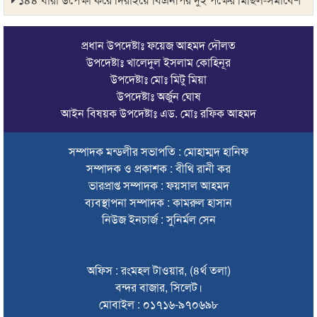
সিলেটে বাস দুর্ঘটনায় মৃতদের পরিবার পাবে ৫ লাখ টাকা
প্রধান উপদেষ্টাঃ ফয়েজ আহমদ দৌলত
ঠাকুরগাঁওয়ে মোটরসাইকেল দুর্ঘটনায় পথচারীসহ ২ জনের মৃত্যু
উপদেষ্টাঃ খালেদুল ইসলাম কোহিনূর
উপদেষ্টাঃ মোঃ মিটু মিয়া
আরেক অনলাইন ক্যাসিনো পরিচালনাকারীকে গ্রেপ্তার করেছে ডিবি
উপদেষ্টাঃ অর্জুন ঘোষ
সিলেটে দুই বাসের মুখোমুখি সংঘর্ষে শিশুসহ ৯ জনের মৃত্যু
আইন বিষয়ক উপদেষ্টাঃ এড. মোঃ রফিক আহমদ
অবশেষে সেই সাইনেজটি সরানোর সিদ্ধান্ত
সম্পাদক মন্ডলীর সভাপতি : মোহাম্মদ হানিফ
সম্পাদক ও প্রকাশক : বীথি রানী কর
দেশের সব বিমানবন্দরে নিরাপত্তা জোরদারের নির্দেশ
ভারপ্রাপ্ত সম্পাদক : ফয়সাল আহমদ
সুস্থ ত্বকের জন্য প্রয়োজনীয় ভিটামিন ও পুষ্টি
ব্যবস্থাপনা সম্পাদক : কামরুল হাসান
নিউজ ইনচার্জ : সুনির্মল সেন
চা বিক্রয়ে ন্যাশনাল টি কোম্পানির নতুন ইতিহাস
জাফর ইকবালসহ ৮ জনের বিরুদ্ধে তদন্ত প্রতিবেদন দাখিল
অফিস : রংমহল টাওয়ার, (৪র্থ তলা)
ঢাকায় বাসভবনে আগুন, স্ত্রীসহ হাসপাতালে ভর্তি পাকিস্তান
বন্দর বাজার, সিলেট।
হাইকমিশনার
মোবাইল : ০১৭১৬-৯৭০৬৯৮