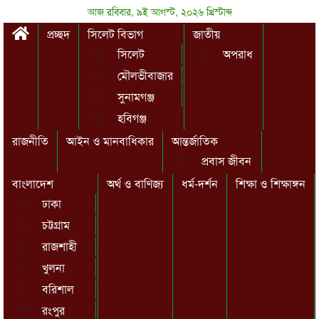
আজ রবিবার, ৯ই আগস্ট, ২০২৬ খ্রিস্টাব্দ
প্রচ্ছদ
সিলেট বিভাগ
জাতীয়
সিলেট
অপরাধ
মৌলভীবাজার
সুনামগঞ্জ
হবিগঞ্জ
রাজনীতি
আইন ও মানবাধিকার
আন্তর্জাতিক
প্রবাস জীবন
বাংলাদেশ
অর্থ ও বাণিজ্য
ধর্ম-দর্শন
শিক্ষা ও শিক্ষাঙ্গন
ঢাকা
চট্টগ্রাম
রাজশাহী
খুলনা
বরিশাল
রংপুর