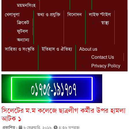
ময়মনসিংহ
খেলাধুলা
তথ্য ও প্রযুক্তি
বিনোদন
লাইফ স্টাইল
ক্রিকেট
স্বাস্থ্য
ফুটবল
অন্যান্য
সাহিত্য ও সংস্কৃতি
ইতিহাস ও ঐতিহ্য
About us
Contact Us
Privacy Policy
সিলেটের ম.ম কলেজে ছাত্রলীগ কর্মীর উপর হামলা
আটক ১
প্রকাশিত :
৬ ফেব্রুয়ারি, ২০১৬,
৪:৩৬ অপরাহ্ণ