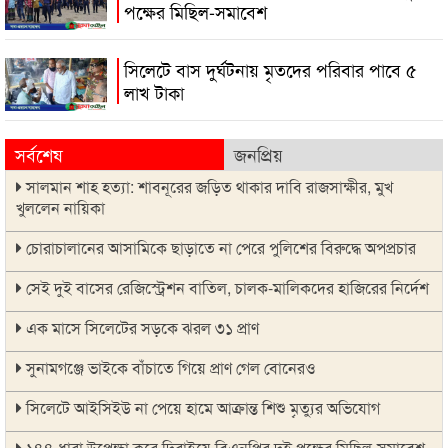
পক্ষের মিছিল-সমাবেশ
সিলেটে বাস দুর্ঘটনায় মৃতদের পরিবার পাবে ৫
লাখ টাকা
সর্বশেষ
জনপ্রিয়
সালমান শাহ হত্যা: শাবনূরের জড়িত থাকার দাবি রাজসাক্ষীর, মুখ
খুললেন নায়িকা
চোরাচালানের আসামিকে ছাড়াতে না পেরে পুলিশের বিরুদ্ধে অপপ্রচার
সেই দুই বাসের রেজিস্ট্রেশন বাতিল, চালক-মালিকদের হাজিরের নির্দেশ
এক মাসে সিলেটের সড়কে ঝরল ৩১ প্রাণ
সুনামগঞ্জে ভাইকে বাঁচাতে গিয়ে প্রাণ গেল বোনেরও
সিলেটে আইসিইউ না পেয়ে হামে আক্রান্ত শিশু মৃত্যুর অভিযোগ
১৪৪ ধারা উপেক্ষা করে দিরাইয়ে বিএনপির দুই পক্ষের মিছিল-সমাবেশ