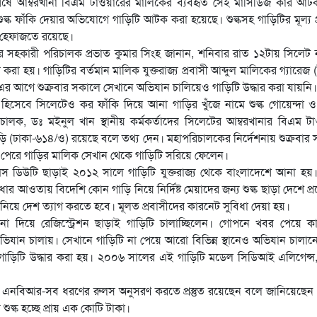
ষে আম্বরখানা বিএম টাওয়ারের মালিকের ব্যবহৃত সেই মার্সিডিজ কার আট
ক ফাঁকি দেয়ার অভিযোগে গাড়িটি আটক করা হয়েছে। শুল্কসহ গাড়িটির মূল্য প
র হেফাজতে রয়েছে।
’র সহকারী পরিচালক প্রভাত কুমার সিংহ জানান, শনিবার রাত ১২টায় সিলেট
করা হয়। গাড়িটির বর্তমান মালিক যুক্তরাজ্য প্রবাসী আব্দুল মালিকের গ্যারেজ 
 এর আগে শুক্রবার সকালে সেখানে অভিযান চালিয়েও গাড়িটি উদ্ধার করা যায়নি।
 হিসেবে সিলেটেও কর ফাঁকি দিয়ে আনা গাড়ির খুঁজে নামে শুল্ক গোয়েন্দা ও
রিচালক, ডঃ মইনুল খান স্থানীয় কর্মকর্তাদের সিলেটের আম্বরখানার বিএম ট
্জ’ গাড়ি (ঢাকা-৬১৪/ও) রয়েছে বলে তথ্য দেন। মহাপরিচালকের নির্দেশনায় শুক্রবার
 পেরে গাড়ির মালিক সেখান থেকে গাড়িটি সরিয়ে ফেলেন।
 ডিউটি ছাড়াই ২০১২ সালে গাড়িটি যুক্তরাজ্য থেকে বাংলাদেশে আনা হয়। ক
ার আওতায় বিদেশি কোন গাড়ি নিয়ে নির্দিষ্ট মেয়াদের জন্য শুল্ক ছাড়া দেশে প্
নিয়ে দেশ ত্যাগ করতে হবে। মূলত প্রবাসীদের কারনেট সুবিধা দেয়া হয়।
া দিয়ে রেজিস্ট্রেশন ছাড়াই গাড়িটি চালাচ্ছিলেন। গোপনে খবর পেয়ে কা
অভিযান চালায়। সেখানে গাড়িটি না পেয়ে আরো বিভিন্ন স্থানেও অভিযান চালা
াড়িটি উদ্ধার করা হয়। ২০০৬ সালের এই গাড়িটি মডেল সিডিআই এলিগেন্স,
ে এনবিআর-সব ধরণের রুলস অনুসরণ করতে প্রস্তুত রয়েছেন বলে জানিয়েছেন 
শুল্ক হচ্ছে প্রায় এক কোটি টাকা।