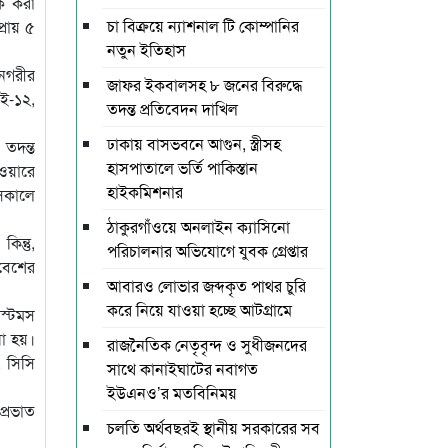
ক করা
চা বিক্রয়ে ন্যাশনাল টি কোম্পানির
্রায় ৫
নতুন ইতিহাস
 নগরীর
জাফর ইকবালসহ ৮ জনের বিরুদ্ধে
(ই-১২,
তদন্ত প্রতিবেদন দাখিল
ঢাকায় বাসভবনে আগুন, স্ত্রীসহ
 তদন্ত
হাসপাতালে ভর্তি পাকিস্তান
াওয়ারে
হাইকমিশনার
 সকালে
ঠাকুরগাঁওয়ে অনলাইন ক্যাসিনো
িন্তু,
পরিচালনার অভিযোগে যুবক গ্রেপ্তার
রবেশের
আবারও লোভার জব্দকৃত পাথর চুরি
করে নিয়ে যাওয়া হচ্ছে আটগ্রামে
স্টমস
নো হয়।
রাজনৈতিক নেতৃবৃন্দ ও সুধীজনদের
 সিসি
সাথে কানাইঘাটের নবাগত
ইউএনও’র মতবিনিময়
প্রভাত
চলতি অর্থবছরই স্থানীয় সরকারের সব