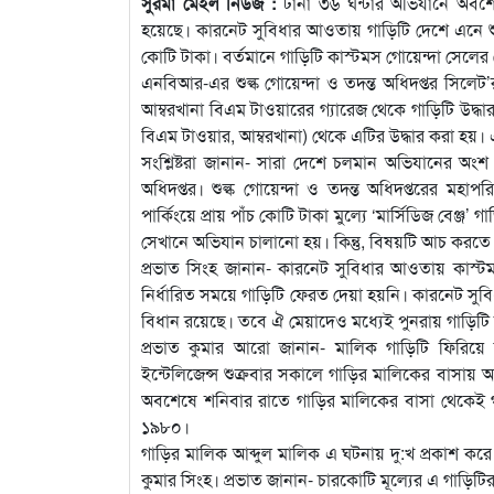
সুরমা মেইল নিউজ :
টানা ৩৬ ঘন্টার অভিযানে অবশে
হয়েছে। কারনেট সুবিধার আওতায় গাড়িটি দেশে এনে শুল্
কোটি টাকা। বর্তমানে গাড়িটি কাস্টমস গোয়েন্দা সেলে
এনবিআর-এর শুল্ক গোয়েন্দা ও তদন্ত অধিদপ্তর সিলেট
আম্বরখানা বিএম টাওয়ারের গ্যারেজ থেকে গাড়িটি উদ্ধার 
বিএম টাওয়ার, আম্বরখানা) থেকে এটির উদ্ধার করা হয়।
সংশ্লিষ্টরা জানান- সারা দেশে চলমান অভিযানের অংশ
অধিদপ্তর। শুল্ক গোয়েন্দা ও তদন্ত অধিদপ্তরের মহাপ
পার্কিংয়ে প্রায় পাঁচ কোটি টাকা মুল্যে ‘মার্সিডিজ বেঞ
সেখানে অভিযান চালানো হয়। কিন্তু, বিষয়টি আচ করতে
প্রভাত সিংহ জানান- কারনেট সুবিধার আওতায় কাস্টমস
নির্ধারিত সময়ে গাড়িটি ফেরত দেয়া হয়নি। কারনেট সুবিধ
বিধান রয়েছে। তবে ঐ মেয়াদেও মধ্যেই পুনরায় গাড়িটি 
প্রভাত কুমার আরো জানান- মালিক গাড়িটি ফিরিয়ে ন
ইন্টেলিজেন্স শুক্রবার সকালে গাড়ির মালিকের বাসায় 
অবশেষে শনিবার রাতে গাড়ির মালিকের বাসা থেকেই গ
১৯৮০।
গাড়ির মালিক আব্দুল মালিক এ ঘটনায় দু:খ প্রকাশ কর
কুমার সিংহ। প্রভাত জানান- চারকোটি মূল্যের এ গাড়িটির 