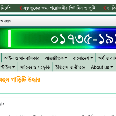
শ
সুস্থ ত্বকের জন্য প্রয়োজনীয় ভিটামিন ও পুষ্টি
চা বিক্রয়ে
 মোবিলাইজেশন প্রোগ্রাম
লোভাছড়া পাথর কোয়ারী পরিদর্শনে ডি
 বঙ্গাব্দ
আইন ও মানবাধিকার
আন্তর্জাতিক
বাংলাদেশ
অর্থ ও বাণ
স্টাইল
সাহিত্য ও সংস্কৃতি
ইতিহাস ও ঐতিহ্য
About us
হুল গাড়িটি উদ্ধার