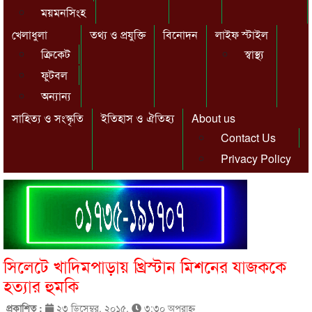
ময়মনসিংহ
খেলাধুলা
তথ্য ও প্রযুক্তি
বিনোদন
লাইফ স্টাইল
ক্রিকেট
স্বাস্থ্য
ফুটবল
অন্যান্য
সাহিত্য ও সংস্কৃতি
ইতিহাস ও ঐতিহ্য
About us
Contact Us
Privacy Policy
সিলেটে খাদিমপাড়ায় খ্রিস্টান মিশনের যাজককে
হত্যার হুমকি
প্রকাশিত :
২৩ ডিসেম্বর, ২০১৫,
৩:৩০ অপরাহ্ণ