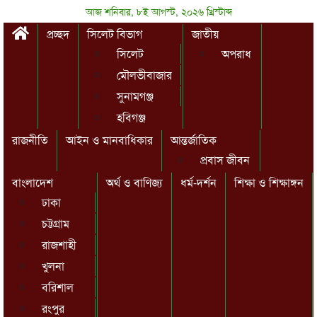
আজ শনিবার, ৮ই আগস্ট, ২০২৬ খ্রিস্টাব্দ
প্রচ্ছদ
সিলেট বিভাগ
জাতীয়
সিলেট
অপরাধ
মৌলভীবাজার
সুনামগঞ্জ
হবিগঞ্জ
রাজনীতি
আইন ও মানবাধিকার
আন্তর্জাতিক
প্রবাস জীবন
বাংলাদেশ
অর্থ ও বাণিজ্য
ধর্ম-দর্শন
শিক্ষা ও শিক্ষাঙ্গন
ঢাকা
চট্টগ্রাম
রাজশাহী
খুলনা
বরিশাল
রংপুর