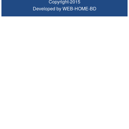
Copyright-2015
ভিসাসেবা নিয়ে ভারতীয় হাইকমিশনের সতর্কতা জারি
Developed by WEB-HOME-BD
জ্বালানি সংকট কাটতে সময় লাগবে: সিলেটে বাণিজ্যমন্ত্রী
সিলেটে হামের উপসর্গ নিয়ে আরও ২ শিশুর মৃত্যু
যে ডকুমেন্টারিতে আবু সাঈদ নেই, সেটি কোনো ডকুমেন্টারি নয়:
ভারপ্রাপ্ত রাষ্ট্রপতি
সুনামগঞ্জে কলেজছাত্রী ‘ধর্ষণ’র অভিযোগে মসজিদের ইমাম গ্রেপ্তার
জুলাই গণঅভ্যুত্থানে সিলেটের ৭ শহীদের বিচারে গতি ও স্মৃতিচত্বর চান
স্বজনরা
শাল্লায় বিদ্যুৎস্পৃষ্টে ২ কিশোরের মৃত্যু
সিলেটে ডিবি পরিচয়ে কিশোরকে অপহরণের চেষ্টা, অভিযুক্তকে
গণপিটুনি ও গাড়ি ভাঙচুর
মৌলভীবাজারে এমপি নাসেরকে নিয়ে এআই দিয়ে অশ্লীল ভিডিও,
গ্রেফতার ১