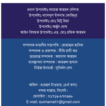
ঠাকুরগাঁওয়ে অনলাইন ক্যাসিনো পরিচালনার অভিযোগে যুবক গ্রেপ্তার
প্রধান উপদেষ্টাঃ ফয়েজ আহমদ দৌলত
আবারও লোভার জব্দকৃত পাথর চুরি করে নিয়ে যাওয়া হচ্ছে আটগ্রামে
উপদেষ্টাঃ খালেদুল ইসলাম কোহিনূর
উপদেষ্টাঃ মোঃ মিটু মিয়া
রাজনৈতিক নেতৃবৃন্দ ও সুধীজনদের সাথে কানাইঘাটের নবাগত
উপদেষ্টাঃ অর্জুন ঘোষ
ইউএনও’র মতবিনিময়
আইন বিষয়ক উপদেষ্টাঃ এড. মোঃ রফিক আহমদ
চলতি অর্থবছরই স্থানীয় সরকারের সব স্তরের নির্বাচন: সিলেট প্রতিমন্ত্রী
সম্পাদক মন্ডলীর সভাপতি : মোহাম্মদ হানিফ
সিলেট মহানগর বিএনপির সভাপতির দায়িত্বে ফিরলেন নাসিম হোসাইন
সম্পাদক ও প্রকাশক : বীথি রানী কর
সিলেটে হামের উপসর্গ নিয়ে আরও ২ শিশুর প্রাণহানি
ভারপ্রাপ্ত সম্পাদক : ফয়সাল আহমদ
ব্যবস্থাপনা সম্পাদক : কামরুল হাসান
সিলেটে শিশুকন্যা ফাহিমা ধর্ষণচেষ্টা ও হত্যা মামলায় জাকিরের মৃত্যুদণ্ড
নিউজ ইনচার্জ : সুনির্মল সেন
ইসরায়েলের বিরুদ্ধে সিদ্ধান্ত নিতে মুসলিম পররাষ্ট্রমন্ত্রীদের বৈঠক
ভারতে শেখ হাসিনার বক্তব্যে ক্ষুব্ধ বাংলাদেশ
অফিস : রংমহল টাওয়ার, (৪র্থ তলা)
বন্দর বাজার, সিলেট।
গণঅভ্যুত্থান দিবসে কানাইঘাটে প্রশাসনের উদ্যোগে আলোচনা সভা
মোবাইল : ০১৭১৬-৯৭০৬৯৮
অনুষ্ঠিত
E-mail: surmamail1@gmail.com