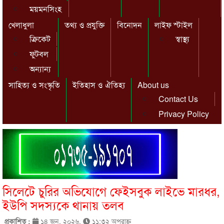
ময়মনসিংহ
খেলাধুলা
তথ্য ও প্রযুক্তি
বিনোদন
লাইফ স্টাইল
ক্রিকেট
স্বাস্থ্য
ফুটবল
অন্যান্য
সাহিত্য ও সংস্কৃতি
ইতিহাস ও ঐতিহ্য
About us
Contact Us
Privacy Policy
সিলেটে চুরির অভিযোগে ফেইসবুক লাইভে মারধর,
ইউপি সদস্যকে থানায় তলব
প্রকাশিত :
১৪ জুন, ২০২৬,
১১:৩২ অপরাহ্ণ