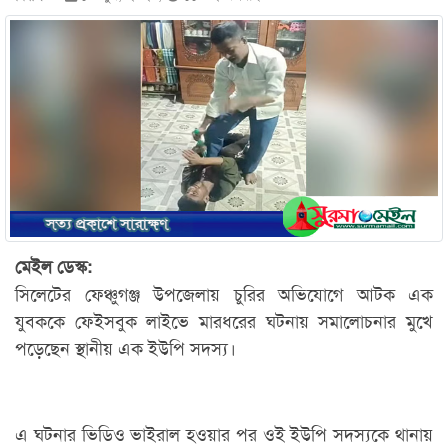
মেইল ডেস্ক:
সিলেটের ফেঞ্চুগঞ্জ উপজেলায় চুরির অভিযোগে আটক এক
যুবককে ফেইসবুক লাইভে মারধরের ঘটনায় সমালোচনার মুখে
পড়েছেন স্থানীয় এক ইউপি সদস্য।
এ ঘটনার ভিডিও ভাইরাল হওয়ার পর ওই ইউপি সদস্যকে থানায়