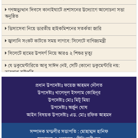
গণঅভ্যুত্থান দিবসে কানাইঘাটে প্রশাসনের উদ্যোগে আলোচনা সভা
অনুষ্ঠিত
ভিসাসেবা নিয়ে ভারতীয় হাইকমিশনের সতর্কতা জারি
জ্বালানি সংকট কাটতে সময় লাগবে: সিলেটে বাণিজ্যমন্ত্রী
সিলেটে হামের উপসর্গ নিয়ে আরও ২ শিশুর মৃত্যু
যে ডকুমেন্টারিতে আবু সাঈদ নেই, সেটি কোনো ডকুমেন্টারি নয়:
ভারপ্রাপ্ত রাষ্ট্রপতি
সুনামগঞ্জে কলেজছাত্রী ‘ধর্ষণ’র অভিযোগে মসজিদের ইমাম গ্রেপ্তার
প্রধান উপদেষ্টাঃ ফয়েজ আহমদ দৌলত
উপদেষ্টাঃ খালেদুল ইসলাম কোহিনূর
জুলাই গণঅভ্যুত্থানে সিলেটের ৭ শহীদের বিচারে গতি ও স্মৃতিচত্বর চান
উপদেষ্টাঃ মোঃ মিটু মিয়া
স্বজনরা
উপদেষ্টাঃ অর্জুন ঘোষ
আইন বিষয়ক উপদেষ্টাঃ এড. মোঃ রফিক আহমদ
শাল্লায় বিদ্যুৎস্পৃষ্টে ২ কিশোরের মৃত্যু
সিলেটে ডিবি পরিচয়ে কিশোরকে অপহরণের চেষ্টা, অভিযুক্তকে
সম্পাদক মন্ডলীর সভাপতি : মোহাম্মদ হানিফ
গণপিটুনি ও গাড়ি ভাঙচুর