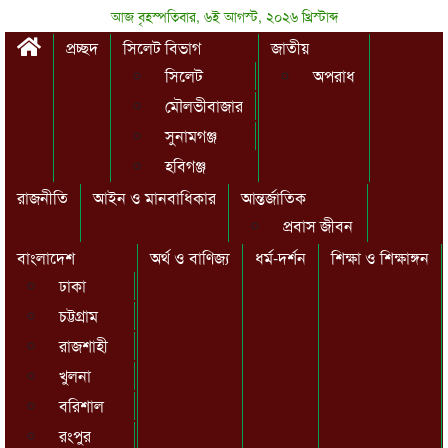
আজ বৃহস্পতিবার, ৬ই আগস্ট, ২০২৬ খ্রিস্টাব্দ
প্রচ্ছদ
সিলেট বিভাগ
জাতীয়
সিলেট
অপরাধ
মৌলভীবাজার
সুনামগঞ্জ
হবিগঞ্জ
রাজনীতি
আইন ও মানবাধিকার
আন্তর্জাতিক
প্রবাস জীবন
বাংলাদেশ
অর্থ ও বাণিজ্য
ধর্ম-দর্শন
শিক্ষা ও শিক্ষাঙ্গন
ঢাকা
চট্টগ্রাম
রাজশাহী
খুলনা
বরিশাল
রংপুর