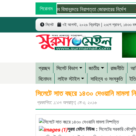
দেশের সব বিমানবন্দরে নিরাপত্তা জোরদারের নির্দেশ
শিরোনাম
সু
সিলেট
৭ই আগস্ট, ২০২৬ খ্রিস্টাব্দ | ২৩শে শ্রাবণ, ১৪৩৩ বঙ্গা
প্রচ্ছদ
সিলেট বিভাগ
জাতীয়
রাজনীতি
আই
বিনোদন
লাইফ স্টাইল
সাহিত্য ও সংস্কৃতি
ইতি
সিলেটে সাত বছরে ১৪৩০ দেওয়ানি মামলা নি
প্রকাশিত: ১:৩৭ অপরাহ্ণ, মে ৩, ২০১৬
সুরমা মেইল নিউজ :
সিলেটের সরকারি কৌসুলি