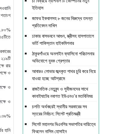
চা বিক্রয়ে ন্যাশনাল টি কোম্পানির নতুন
ইতিহাস
দেওয়ানি
 শতাংশ
জাফর ইকবালসহ ৮ জনের বিরুদ্ধে তদন্ত
প্রতিবেদন দাখিল
 ৭৫.৮০%
ঢাকায় বাসভবনে আগুন, স্ত্রীসহ হাসপাতালে
৪৫টিতে
ভর্তি পাকিস্তান হাইকমিশনার
রকারের
ঠাকুরগাঁওয়ে অনলাইন ক্যাসিনো পরিচালনার
 ২১৯টি
অভিযোগে যুবক গ্রেপ্তার
ষে রায়
আবারও লোভার জব্দকৃত পাথর চুরি করে নিয়ে
ক্ষে ও
যাওয়া হচ্ছে আটগ্রামে
ক্ষে ও
রাজনৈতিক নেতৃবৃন্দ ও সুধীজনদের সাথে
কানাইঘাটের নবাগত ইউএনও’র মতবিনিময়
ক্ষে ও
চলতি অর্থবছরই স্থানীয় সরকারের সব
স্তরের নির্বাচন: সিলেট প্রতিমন্ত্রী
 ৮৩.৩৬%
সিলেট মহানগর বিএনপির সভাপতির দায়িত্বে
ের হানি
ফিরলেন নাসিম হোসাইন