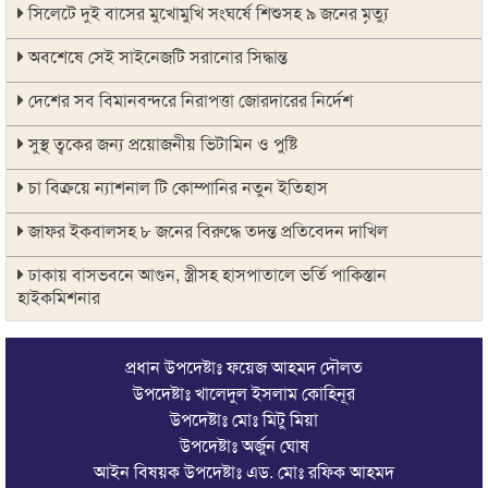
সিলেটে দুই বাসের মুখোমুখি সংঘর্ষে শিশুসহ ৯ জনের মৃত্যু
অবশেষে সেই সাইনেজটি সরানোর সিদ্ধান্ত
দেশের সব বিমানবন্দরে নিরাপত্তা জোরদারের নির্দেশ
সুস্থ ত্বকের জন্য প্রয়োজনীয় ভিটামিন ও পুষ্টি
চা বিক্রয়ে ন্যাশনাল টি কোম্পানির নতুন ইতিহাস
জাফর ইকবালসহ ৮ জনের বিরুদ্ধে তদন্ত প্রতিবেদন দাখিল
ঢাকায় বাসভবনে আগুন, স্ত্রীসহ হাসপাতালে ভর্তি পাকিস্তান
হাইকমিশনার
ঠাকুরগাঁওয়ে অনলাইন ক্যাসিনো পরিচালনার অভিযোগে যুবক গ্রেপ্তার
প্রধান উপদেষ্টাঃ ফয়েজ আহমদ দৌলত
আবারও লোভার জব্দকৃত পাথর চুরি করে নিয়ে যাওয়া হচ্ছে আটগ্রামে
উপদেষ্টাঃ খালেদুল ইসলাম কোহিনূর
উপদেষ্টাঃ মোঃ মিটু মিয়া
রাজনৈতিক নেতৃবৃন্দ ও সুধীজনদের সাথে কানাইঘাটের নবাগত
উপদেষ্টাঃ অর্জুন ঘোষ
ইউএনও’র মতবিনিময়
আইন বিষয়ক উপদেষ্টাঃ এড. মোঃ রফিক আহমদ