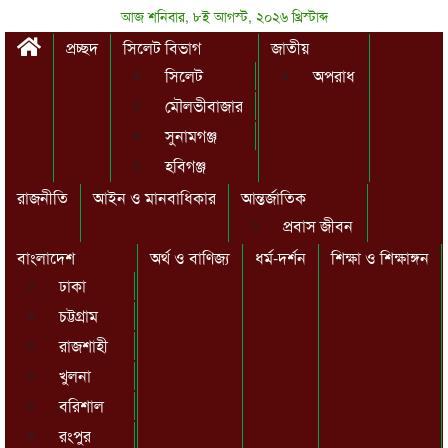
আজ শনিবার, ৮ই আগস্ট, ২০২৬ খ্রিস্টাব্দ
প্রচ্ছদ
সিলেট বিভাগ
জাতীয়
সিলেট
অপরাধ
মৌলভীবাজার
সুনামগঞ্জ
হবিগঞ্জ
রাজনীতি
আইন ও মানবাধিকার
আন্তর্জাতিক
প্রবাস জীবন
বাংলাদেশ
অর্থ ও বাণিজ্য
ধর্ম-দর্শন
শিক্ষা ও শিক্ষাঙ্গন
ঢাকা
চট্টগ্রাম
রাজশাহী
খুলনা
বরিশাল
রংপুর