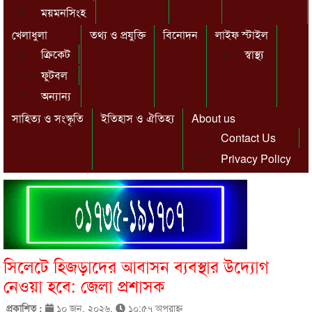
ময়মনসিংহ
খেলাধুলা
তথ্য ও প্রযুক্তি
বিনোদন
লাইফ স্টাইল
ক্রিকেট
স্বাস্থ্য
ফুটবল
অন্যান্য
সাহিত্য ও সংস্কৃতি
ইতিহাস ও ঐতিহ্য
About us
Contact Us
Privacy Policy
সিলেটে হিজড়াদের আবাসন ব্যবস্থার উদ্যোগ
নেওয়া হবে: জেলা প্রশাসক
প্রকাশিত :
১০ জুন, ২০২৬,
১০:৫৭ অপরাহ্ণ