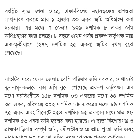
সংশ্লিষ্ট সূত্রে জানা গেছে, ঢাকা-সিলেট মহাসড়কের প্রশস্ততা
সম্প্রসারণ করতে প্রায় ১ হাজার ৩৩ একর জমি অধিগ্রহণ করা
দরকার। এর মধ্যে ৭ জেলায় ৮২৯ দশমিক ৮ একর জমি
অধিগ্রহণের কাজ চলছে। ৮ বছরে এখন পর্যন্ত প্রকল্প কর্তৃপক্ষ মাত্র
এক-তৃতীয়াংশ (২৭৭ দশমিক ২৫ একর) জমির দখল বুঝে
পেয়েছে।
সাতটির মধ্যে যেসব জেলায় বেশি পরিমাণ জমি দরকার, সেখানেই
তুলনামূলকভাবে কম জমি বুঝে পেয়েছে প্রকল্প কর্তৃপক্ষ। এর
মধ্যে নরসিংদীতে ১৫৮ দশমিক ০৩ একরের মধ্যে ৩৪ দশমিক
৩৫ একর, হবিগঞ্জে ৩০২ দশমিক ৮৯ একরের মধ্যে ৮৯ দশমিক
৭৫ একর এবং সিলেটে ২৫৪ দশমিক ৯৫ একরের মধ্যে মাত্র ৪৮
দশমিক ৫৬ একর জমি হস্তান্তর করা হয়েছে। এ ছাড়া কিশোরগঞ্জ ও
ব্রাহ্মণবাড়িয়ায় সম্পূর্ণ জমি, মৌলভীবাজারে প্রায় পুরো জমি এবং
নারায়ণগঞ্জে ৮০ শতাংশ জমির দখল পেয়েছে প্রকল্প কর্তৃপক্ষ।