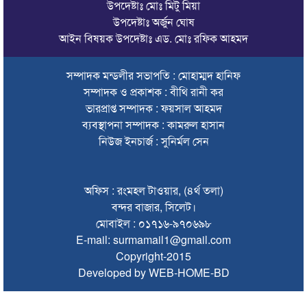
উপদেষ্টাঃ মোঃ মিটু মিয়া
যে ডকুমেন্টারিতে আবু সাঈদ নেই, সেটি কোনো ডকুমেন্টারি নয়:
উপদেষ্টাঃ অর্জুন ঘোষ
ভারপ্রাপ্ত রাষ্ট্রপতি
আইন বিষয়ক উপদেষ্টাঃ এড. মোঃ রফিক আহমদ
সুনামগঞ্জে কলেজছাত্রী ‘ধর্ষণ’র অভিযোগে মসজিদের ইমাম গ্রেপ্তার
সম্পাদক মন্ডলীর সভাপতি : মোহাম্মদ হানিফ
জুলাই গণঅভ্যুত্থানে সিলেটের ৭ শহীদের বিচারে গতি ও স্মৃতিচত্বর চান
সম্পাদক ও প্রকাশক : বীথি রানী কর
স্বজনরা
ভারপ্রাপ্ত সম্পাদক : ফয়সাল আহমদ
শাল্লায় বিদ্যুৎস্পৃষ্টে ২ কিশোরের মৃত্যু
ব্যবস্থাপনা সম্পাদক : কামরুল হাসান
নিউজ ইনচার্জ : সুনির্মল সেন
সিলেটে ডিবি পরিচয়ে কিশোরকে অপহরণের চেষ্টা, অভিযুক্তকে
গণপিটুনি ও গাড়ি ভাঙচুর
অফিস : রংমহল টাওয়ার, (৪র্থ তলা)
মৌলভীবাজারে এমপি নাসেরকে নিয়ে এআই দিয়ে অশ্লীল ভিডিও,
গ্রেফতার ১
বন্দর বাজার, সিলেট।
মোবাইল : ০১৭১৬-৯৭০৬৯৮
‘হলুদ সাংবাদিকতা’র অভিযোগে পাকিস্তানে নিষিদ্ধ আল-জাজিরা
E-mail: surmamail1@gmail.com
Copyright-2015
৫ আগস্টের বিজয় গণতন্ত্রকামী মানুষের জন্য প্রেরণা হয়ে থাকবে:
Developed by WEB-HOME-BD
প্রধানমন্ত্রী
বিশ্ব মাতৃদুগ্ধ দিবস উপলক্ষে কানাইঘাটে কমিউনিটি মোবিলাইজেশন