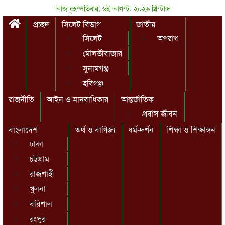
আজ বৃহস্পতিবার, ৬ই আগস্ট, ২০২৬ খ্রিস্টাব্দ
প্রচ্ছদ
সিলেট বিভাগ
জাতীয়
সিলেট
অপরাধ
মৌলভীবাজার
সুনামগঞ্জ
হবিগঞ্জ
রাজনীতি
আইন ও মানবাধিকার
আন্তর্জাতিক
প্রবাস জীবন
বাংলাদেশ
অর্থ ও বাণিজ্য
ধর্ম-দর্শন
শিক্ষা ও শিক্ষাঙ্গন
ঢাকা
চট্টগ্রাম
রাজশাহী
খুলনা
বরিশাল
রংপুর