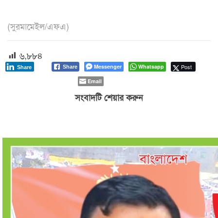
(সুরমামেইল/এফএ)
৬,৮৮৪
Messenger
Whatsapp
Post
Share
Share
Email
সংবাদটি শেয়ার করুন