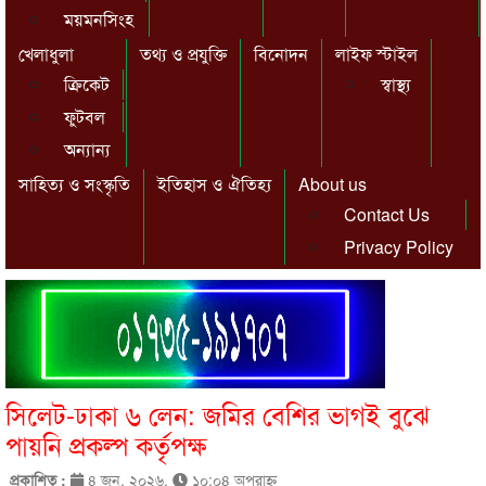
ময়মনসিংহ
খেলাধুলা
তথ্য ও প্রযুক্তি
বিনোদন
লাইফ স্টাইল
ক্রিকেট
স্বাস্থ্য
ফুটবল
অন্যান্য
সাহিত্য ও সংস্কৃতি
ইতিহাস ও ঐতিহ্য
About us
Contact Us
Privacy Policy
সিলেট-ঢাকা ৬ লেন: জমির বেশির ভাগই বুঝে
পায়নি প্রকল্প কর্তৃপক্ষ
প্রকাশিত :
৪ জুন, ২০২৬,
১০:০৪ অপরাহ্ণ