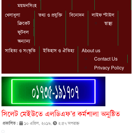
ময়মনসিংহ
খেলাধুলা
তথ্য ও প্রযুক্তি
বিনোদন
লাইফ স্টাইল
ক্রিকেট
স্বাস্থ্য
ফুটবল
অন্যান্য
সাহিত্য ও সংস্কৃতি
ইতিহাস ও ঐতিহ্য
About us
Contact Us
Privacy Policy
সিলেট মেইউতে এলডিএফ’র কর্মশালা অনুষ্টিত
প্রকাশিত :
১০ এপ্রিল, ২০১৬,
২:৫৭ অপরাহ্ণ