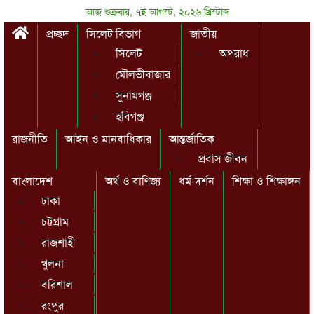
আজ শুক্রবার, ৭ই আগস্ট, ২০২৬ খ্রিস্টাব্দ
প্রচ্ছদ
সিলেট বিভাগ
জাতীয়
সিলেট
অপরাধ
মৌলভীবাজার
সুনামগঞ্জ
হবিগঞ্জ
রাজনীতি
আইন ও মানবাধিকার
আন্তর্জাতিক
প্রবাস জীবন
বাংলাদেশ
অর্থ ও বাণিজ্য
ধর্ম-দর্শন
শিক্ষা ও শিক্ষাঙ্গন
ঢাকা
চট্টগ্রাম
রাজশাহী
খুলনা
বরিশাল
রংপুর