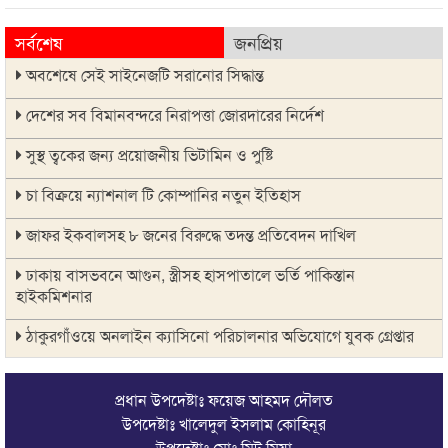
সর্বশেষ
জনপ্রিয়
অবশেষে সেই সাইনেজটি সরানোর সিদ্ধান্ত
দেশের সব বিমানবন্দরে নিরাপত্তা জোরদারের নির্দেশ
সুস্থ ত্বকের জন্য প্রয়োজনীয় ভিটামিন ও পুষ্টি
চা বিক্রয়ে ন্যাশনাল টি কোম্পানির নতুন ইতিহাস
জাফর ইকবালসহ ৮ জনের বিরুদ্ধে তদন্ত প্রতিবেদন দাখিল
ঢাকায় বাসভবনে আগুন, স্ত্রীসহ হাসপাতালে ভর্তি পাকিস্তান
হাইকমিশনার
ঠাকুরগাঁওয়ে অনলাইন ক্যাসিনো পরিচালনার অভিযোগে যুবক গ্রেপ্তার
আবারও লোভার জব্দকৃত পাথর চুরি করে নিয়ে যাওয়া হচ্ছে আটগ্রামে
প্রধান উপদেষ্টাঃ ফয়েজ আহমদ দৌলত
রাজনৈতিক নেতৃবৃন্দ ও সুধীজনদের সাথে কানাইঘাটের নবাগত
উপদেষ্টাঃ খালেদুল ইসলাম কোহিনূর
ইউএনও’র মতবিনিময়
উপদেষ্টাঃ মোঃ মিটু মিয়া