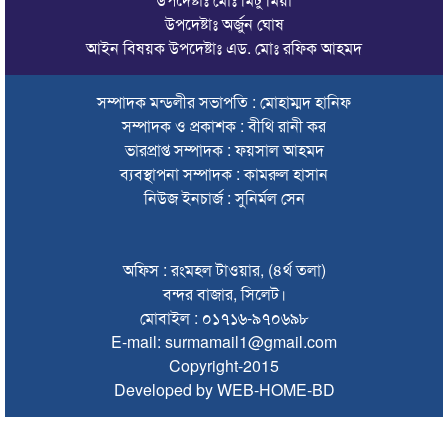
উপদেষ্টাঃ অর্জুন ঘোষ
চলতি অর্থবছরই স্থানীয় সরকারের সব স্তরের নির্বাচন: সিলেট প্রতিমন্ত্রী
আইন বিষয়ক উপদেষ্টাঃ এড. মোঃ রফিক আহমদ
সিলেট মহানগর বিএনপির সভাপতির দায়িত্বে ফিরলেন নাসিম হোসাইন
সম্পাদক মন্ডলীর সভাপতি : মোহাম্মদ হানিফ
সিলেটে হামের উপসর্গ নিয়ে আরও ২ শিশুর প্রাণহানি
সম্পাদক ও প্রকাশক : বীথি রানী কর
সিলেটে শিশুকন্যা ফাহিমা ধর্ষণচেষ্টা ও হত্যা মামলায় জাকিরের মৃত্যুদণ্ড
ভারপ্রাপ্ত সম্পাদক : ফয়সাল আহমদ
ব্যবস্থাপনা সম্পাদক : কামরুল হাসান
ইসরায়েলের বিরুদ্ধে সিদ্ধান্ত নিতে মুসলিম পররাষ্ট্রমন্ত্রীদের বৈঠক
নিউজ ইনচার্জ : সুনির্মল সেন
ভারতে শেখ হাসিনার বক্তব্যে ক্ষুব্ধ বাংলাদেশ
গণঅভ্যুত্থান দিবসে কানাইঘাটে প্রশাসনের উদ্যোগে আলোচনা সভা
অফিস : রংমহল টাওয়ার, (৪র্থ তলা)
অনুষ্ঠিত
বন্দর বাজার, সিলেট।
মোবাইল : ০১৭১৬-৯৭০৬৯৮
ভিসাসেবা নিয়ে ভারতীয় হাইকমিশনের সতর্কতা জারি
E-mail: surmamail1@gmail.com
Copyright-2015
জ্বালানি সংকট কাটতে সময় লাগবে: সিলেটে বাণিজ্যমন্ত্রী
Developed by WEB-HOME-BD
সিলেটে হামের উপসর্গ নিয়ে আরও ২ শিশুর মৃত্যু