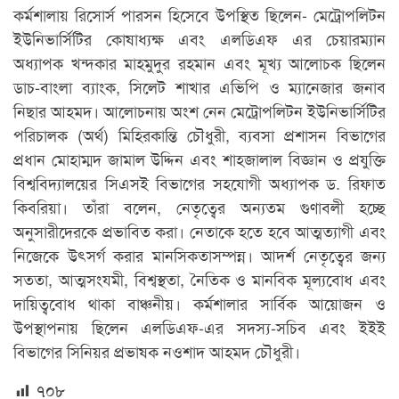
কর্মশালায় রিসোর্স পারসন হিসেবে উপস্থিত ছিলেন- মেট্রোপলিটন
ইউনিভার্সিটির কোষাধ্যক্ষ এবং এলডিএফ এর চেয়ারম্যান
অধ্যাপক খন্দকার মাহমুদুর রহমান এবং মূখ্য আলোচক ছিলেন
ডাচ-বাংলা ব্যাংক, সিলেট শাখার এভিপি ও ম্যানেজার জনাব
নিছার আহমদ। আলোচনায় অংশ নেন মেট্রোপলিটন ইউনিভার্সিটির
পরিচালক (অর্থ) মিহিরকান্তি চৌধুরী, ব্যবসা প্রশাসন বিভাগের
প্রধান মোহাম্মদ জামাল উদ্দিন এবং শাহজালাল বিজ্ঞান ও প্রযুক্তি
বিশ্ববিদ্যালয়ের সিএসই বিভাগের সহযোগী অধ্যাপক ড. রিফাত
কিবরিয়া। তাঁরা বলেন, নেতৃত্বের অন্যতম গুণাবলী হচ্ছে
অনুসারীদেরকে প্রভাবিত করা। নেতাকে হতে হবে আত্মত্যাগী এবং
নিজেকে উৎসর্গ করার মানসিকতাসম্পন্ন। আদর্শ নেতৃত্বের জন্য
সততা, আত্মসংযমী, বিশ্বস্থতা, নৈতিক ও মানবিক মূল্যবোধ এবং
দায়িত্ববোধ থাকা বাঞ্চনীয়। কর্মশালার সার্বিক আয়োজন ও
উপস্থাপনায় ছিলেন এলডিএফ-এর সদস্য-সচিব এবং ইইই
বিভাগের সিনিয়র প্রভাষক নওশাদ আহমদ চৌধুরী।
৭০৮