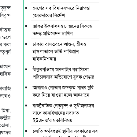
।
ৃবৃন্দ
দেশের সব বিমানবন্দরে নিরাপত্তা
িবৃন্দ
জোরদারের নির্দেশ
জাফর ইকবালসহ ৮ জনের বিরুদ্ধে
বাত্মক
তদন্ত প্রতিবেদন দাখিল
ন্ডপে
ঢাকায় বাসভবনে আগুন, স্ত্রীসহ
ার করা
হাসপাতালে ভর্তি পাকিস্তান
বপূর্ন
হাইকমিশনার
োতায়েন
ঠাকুরগাঁওয়ে অনলাইন ক্যাসিনো
িহাসিক
পরিচালনার অভিযোগে যুবক গ্রেপ্তার
আবারও লোভার জব্দকৃত পাথর চুরি
কাবাজি
করে নিয়ে যাওয়া হচ্ছে আটগ্রামে
ুদ্ধেও
রাজনৈতিক নেতৃবৃন্দ ও সুধীজনদের
 মিয়া,
সাথে কানাইঘাটের নবাগত
্দ্রীয়
ইউএনও’র মতবিনিময়
 ভোলা,
চলতি অর্থবছরই স্থানীয় সরকারের সব
রিষদের