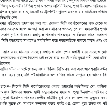
হয়। সোমবার বেলা সাড়ে ১১টায় মতবিনিময় সভা এবং অনুদান বিতরণ করা হয়েছে
তিত্বে মহানগরীর বিভিন্ন পূজা মন্ডপের প্রতিনিধিবৃন্দ, পূজা উদযাপন পরিষদ নেত
ৃপক্ষ ছাড়াও র‌্যাব-৯, সিলেট মেট্রোপলিটন পুলিশ এবং ফায়ার সার্ভিসের প্রতিনিধ
রতিশ্রুতি দেন।
ুখর পরিবেশে উদযাপন করা হয়, সেজন্য সিটি কর্পোরেশনের পক্ষ থেকে সর্
 নগর ভবনকে আলোকসজ্জা করা হবে-থাকবে শুভেচ্ছা তোরণ, মহানগরীর পূজাম
ও সজাগ দৃষ্টি রাখা হবে। এছাড়াও পরিস্কার-পরিচ্ছন্নতা কার্যক্রমও আরো জোরদ
ে। সিসি ক্যামেরার মাধ্যমেও সার্বক্ষনিক কড়া নজরদারিতে থাকবে মন্ডপ এবং গুরুত্
লিশ, র‌্যাব এবং আনসার সদস্য। এছাড়াও সাদা পোষাকধারী র‌্যাব সদস্যও ম
ন চলাকালেও ওইদিন বিকেল ৪টা থেকে রাত ১০ টা পর্যন্ত সুরমা নদী ঘেরা ঐত
্পোরেশন।
াবাজির ঘটনা না ঘটে সেজন্য এসব জিনিস বিক্রি বন্ধ করা এবং আতশবাজি-পট
 গ্রহন করা হয়। কেহ যদি পটকাবাজি-আতশাবাজির কাজে সম্পৃক্ত হয় তাদের বির
াখেন- সিলেট সিটি কর্পোরেশনের ২নম্বর ওয়ার্ডের কাউন্সিলর মো. রাজিক
ষ্ণ মিশনের অধ্যক্ষ স্বামী চন্দ্রনাথানন্দ মহারাজ, পূজা উদযাপন পরিষদ কেন
নস, পূজা উদযাপন পরিষদ কেন্দ্রীয় কমিটির যুগ্ম সাধারণ সম্পাদক মৃতুঞ্জয় ধর
পতি সুব্রত দে, সাধারণ সম্পাদক রজত কান্তি গুপ্ত, জেলা পূজা উদযাপন প