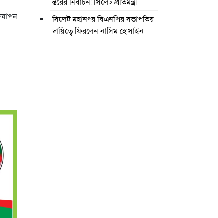
স্তরের নির্বাচন: সিলেট প্রতিমন্ত্রী
উদযাপন
সিলেট মহানগর বিএনপির সভাপতির
দায়িত্বে ফিরলেন নাসিম হোসাইন