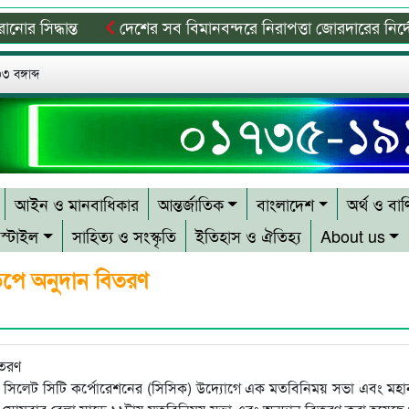
্ধান্ত
দেশের সব বিমানবন্দরে নিরাপত্তা জোরদারের নির্দেশ
নুষের জন্য প্রেরণা হয়ে থাকবে: প্রধানমন্ত্রী
বিশ্ব মাতৃদুগ্ধ দি
 বঙ্গাব্দ
আইন ও মানবাধিকার
আন্তর্জাতিক
বাংলাদেশ
অর্থ ও বাণ
স্টাইল
সাহিত্য ও সংস্কৃতি
ইতিহাস ও ঐতিহ্য
About us
ডপে অনুদান বিতরণ
ষে সিলেট সিটি কর্পোরেশনের (সিসিক) উদ্যোগে এক মতবিনিময় সভা এবং মহ