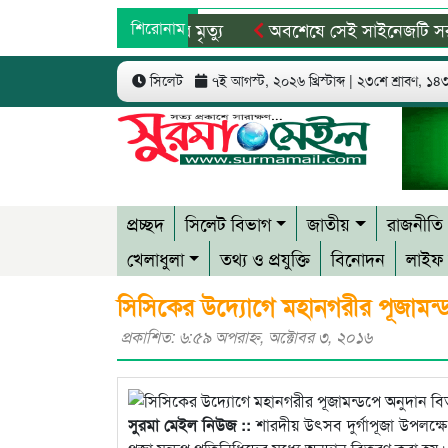
ঘর্ষে শিশুসহ ৯ জনের মৃত্যু
শিরোনাম
অবশেষে সেই সাইনেজটি সরানোর সিদ
 পাকিস্তানে নিষিদ্ধ আল-জাজিরা
৫ আগস্টের বিজয় গণতন্ত্রকামী মা
সিলেট
৭ই আগস্ট, ২০২৬ খ্রিস্টাব্দ | ২৩শে শ্রাবণ, ১৪৩৩
প্রচ্ছদ
সিলেট বিভাগ
জাতীয়
রাজনীতি
খেলাধুলা
তথ্য ও প্রযুক্তি
বিনোদন
লাইফ 
সিসিকের উদ্যোগে মহানগরীর পূজামন্
প্রকাশিত: ৬:৫৯ অপরাহ্ণ, অক্টোবর ৩, ২০১৬
সুরমা মেইল নিউজ ::
শারদীয় উৎসব দুর্গাপূজা উপলক্