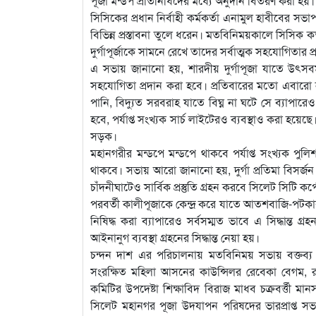
পূজা মন্ডপ প্রতিনিধিদের মধ্যে অনুদান বিতরণ করা 
সিসিকের প্রধান নির্বাহী কর্মকর্তা এনামুল হাবীবের সভাপ
বিভিন্ন প্রস্তাবনা তুলে ধরেন। মতবিনিময়কালে সিসিক কর্ত
দুর্গাপূর্জাকে সামনে রেখে তাদের সর্বাত্মক সহযোগিতার প্
এ সভায় জানানো হয়, শারদীয় দুর্গাপূজা যাতে উৎসবম
সহযোগিতা প্রদান করা হবে। প্রতিবারের মতো এবারো
পানি, বিদ্যুত সরবরাহ যাতে বিঘ্ন না ঘটে সে ব্যাপারে
হবে, পর্যাপ্ত সংখ্যক সার্চ লাইটেরও ব্যবস্থাও করা হয়েছ
সড়ক।
মহানগরীর মন্ডপে মন্ডপে থাকবে পর্যাপ্ত সংখ্যক পু
থাকবে। সভায় আরো জানানো হয়, দুর্গা প্রতিমা বিসর্জ
চাঁদনীঘাটেও সার্বিক প্রস্তুতি গ্রহন করবে সিলেট সিটি কর
পরবর্তী কালীপূজাকে কেন্দ্র করে যাতে আতশবাজি-পটক
নিষিদ্ধ করা ব্যাপারেও সর্বসম্মত ভাবে এ সিদ্ধান্ত
আইনানুগ ব্যবস্থা গ্রহনের সিদ্ধান্ত নেয়া হয়।
চন্দন দাশ এর পরিচালনায় মতবিনিময় সভায় বক্তব্য র
সংরক্ষিত মহিলা আসনের কাউন্সিলর রেবেকা বেগম, রামকৃ
কমিটির উপদেষ্টা শিক্ষাবিদ বিরাজ মাধব চক্রবর্ত্তী মা
সিলেট মহানগর পূজা উদযাপন পরিষদের ভারপ্রাপ্ত সভা