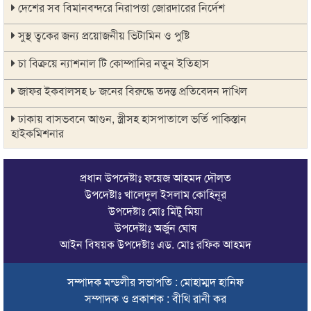
দেশের সব বিমানবন্দরে নিরাপত্তা জোরদারের নির্দেশ
সুস্থ ত্বকের জন্য প্রয়োজনীয় ভিটামিন ও পুষ্টি
চা বিক্রয়ে ন্যাশনাল টি কোম্পানির নতুন ইতিহাস
জাফর ইকবালসহ ৮ জনের বিরুদ্ধে তদন্ত প্রতিবেদন দাখিল
ঢাকায় বাসভবনে আগুন, স্ত্রীসহ হাসপাতালে ভর্তি পাকিস্তান
হাইকমিশনার
ঠাকুরগাঁওয়ে অনলাইন ক্যাসিনো পরিচালনার অভিযোগে যুবক গ্রেপ্তার
প্রধান উপদেষ্টাঃ ফয়েজ আহমদ দৌলত
আবারও লোভার জব্দকৃত পাথর চুরি করে নিয়ে যাওয়া হচ্ছে আটগ্রামে
উপদেষ্টাঃ খালেদুল ইসলাম কোহিনূর
উপদেষ্টাঃ মোঃ মিটু মিয়া
রাজনৈতিক নেতৃবৃন্দ ও সুধীজনদের সাথে কানাইঘাটের নবাগত
উপদেষ্টাঃ অর্জুন ঘোষ
ইউএনও’র মতবিনিময়
আইন বিষয়ক উপদেষ্টাঃ এড. মোঃ রফিক আহমদ
চলতি অর্থবছরই স্থানীয় সরকারের সব স্তরের নির্বাচন: সিলেট প্রতিমন্ত্রী
সম্পাদক মন্ডলীর সভাপতি : মোহাম্মদ হানিফ
সিলেট মহানগর বিএনপির সভাপতির দায়িত্বে ফিরলেন নাসিম হোসাইন
সম্পাদক ও প্রকাশক : বীথি রানী কর