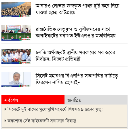
আবারও লোভার জব্দকৃত পাথর চুরি করে নিয়ে
যাওয়া হচ্ছে আটগ্রামে
রাজনৈতিক নেতৃবৃন্দ ও সুধীজনদের সাথে
কানাইঘাটের নবাগত ইউএনও’র মতবিনিময়
চলতি অর্থবছরই স্থানীয় সরকারের সব স্তরের
নির্বাচন: সিলেট প্রতিমন্ত্রী
সিলেট মহানগর বিএনপির সভাপতির দায়িত্বে
ফিরলেন নাসিম হোসাইন
সর্বশেষ
জনপ্রিয়
সিলেটে দুই বাসের মুখোমুখি সংঘর্ষে শিশুসহ ৯ জনের মৃত্যু
অবশেষে সেই সাইনেজটি সরানোর সিদ্ধান্ত