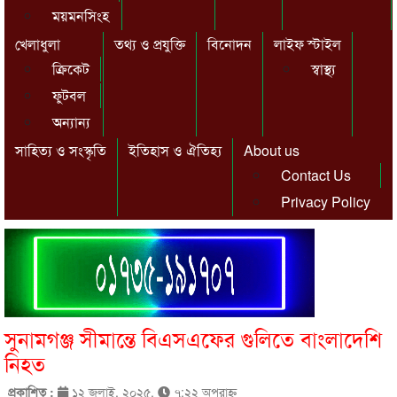
ময়মনসিংহ
খেলাধুলা
তথ্য ও প্রযুক্তি
বিনোদন
লাইফ স্টাইল
ক্রিকেট
স্বাস্থ্য
ফুটবল
অন্যান্য
সাহিত্য ও সংস্কৃতি
ইতিহাস ও ঐতিহ্য
About us
Contact Us
Privacy Policy
সুনামগঞ্জ সীমান্তে বিএসএফের গুলিতে বাংলাদেশি
নিহত
প্রকাশিত :
১২ জুলাই, ২০২৫,
৭:২২ অপরাহ্ণ