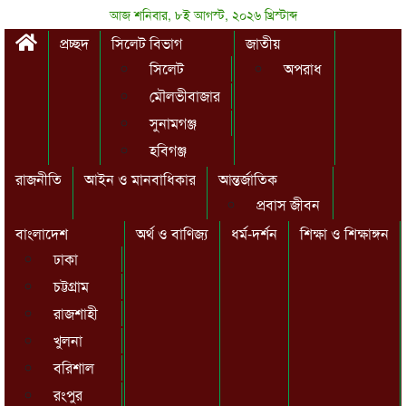
আজ শনিবার, ৮ই আগস্ট, ২০২৬ খ্রিস্টাব্দ
প্রচ্ছদ
সিলেট বিভাগ
জাতীয়
সিলেট
অপরাধ
মৌলভীবাজার
সুনামগঞ্জ
হবিগঞ্জ
রাজনীতি
আইন ও মানবাধিকার
আন্তর্জাতিক
প্রবাস জীবন
বাংলাদেশ
অর্থ ও বাণিজ্য
ধর্ম-দর্শন
শিক্ষা ও শিক্ষাঙ্গন
ঢাকা
চট্টগ্রাম
রাজশাহী
খুলনা
বরিশাল
রংপুর