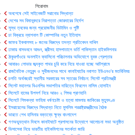
শিরোনাম
অবশেষে সেই সাইনেজটি সরানোর সিদ্ধান্ত
দেশের সব বিমানবন্দরে নিরাপত্তা জোরদারের নির্দেশ
সুস্থ ত্বকের জন্য প্রয়োজনীয় ভিটামিন ও পুষ্টি
চা বিক্রয়ে ন্যাশনাল টি কোম্পানির নতুন ইতিহাস
জাফর ইকবালসহ ৮ জনের বিরুদ্ধে তদন্ত প্রতিবেদন দাখিল
ঢাকায় বাসভবনে আগুন, স্ত্রীসহ হাসপাতালে ভর্তি পাকিস্তান হাইকমিশনার
ঠাকুরগাঁওয়ে অনলাইন ক্যাসিনো পরিচালনার অভিযোগে যুবক গ্রেপ্তার
আবারও লোভার জব্দকৃত পাথর চুরি করে নিয়ে যাওয়া হচ্ছে আটগ্রামে
রাজনৈতিক নেতৃবৃন্দ ও সুধীজনদের সাথে কানাইঘাটের নবাগত ইউএনও’র মতবিনিময়
চলতি অর্থবছরই স্থানীয় সরকারের সব স্তরের নির্বাচন: সিলেট প্রতিমন্ত্রী
সিলেট মহানগর বিএনপির সভাপতির দায়িত্বে ফিরলেন নাসিম হোসাইন
সিলেটে হামের উপসর্গ নিয়ে আরও ২ শিশুর প্রাণহানি
সিলেটে শিশুকন্যা ফাহিমা ধর্ষণচেষ্টা ও হত্যা মামলায় জাকিরের মৃত্যুদণ্ড
ইসরায়েলের বিরুদ্ধে সিদ্ধান্ত নিতে মুসলিম পররাষ্ট্রমন্ত্রীদের বৈঠক
ভারতে শেখ হাসিনার বক্তব্যে ক্ষুব্ধ বাংলাদেশ
গণঅভ্যুত্থান দিবসে কানাইঘাটে প্রশাসনের উদ্যোগে আলোচনা সভা অনুষ্ঠিত
ভিসাসেবা নিয়ে ভারতীয় হাইকমিশনের সতর্কতা জারি