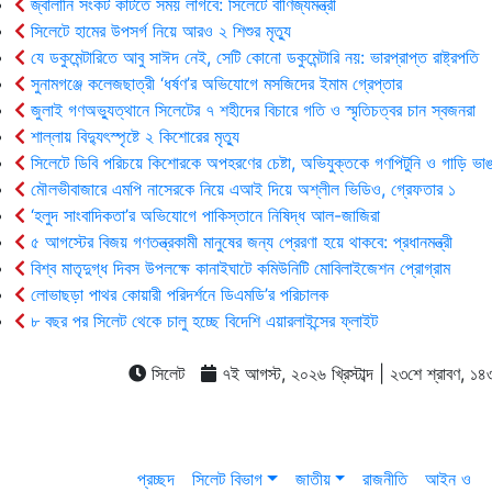
জ্বালানি সংকট কাটতে সময় লাগবে: সিলেটে বাণিজ্যমন্ত্রী
সিলেটে হামের উপসর্গ নিয়ে আরও ২ শিশুর মৃত্যু
যে ডকুমেন্টারিতে আবু সাঈদ নেই, সেটি কোনো ডকুমেন্টারি নয়: ভারপ্রাপ্ত রাষ্ট্রপতি
সুনামগঞ্জে কলেজছাত্রী ‘ধর্ষণ’র অভিযোগে মসজিদের ইমাম গ্রেপ্তার
জুলাই গণঅভ্যুত্থানে সিলেটের ৭ শহীদের বিচারে গতি ও স্মৃতিচত্বর চান স্বজনরা
শাল্লায় বিদ্যুৎস্পৃষ্টে ২ কিশোরের মৃত্যু
সিলেটে ডিবি পরিচয়ে কিশোরকে অপহরণের চেষ্টা, অভিযুক্তকে গণপিটুনি ও গাড়ি ভাঙ
মৌলভীবাজারে এমপি নাসেরকে নিয়ে এআই দিয়ে অশ্লীল ভিডিও, গ্রেফতার ১
‘হলুদ সাংবাদিকতা’র অভিযোগে পাকিস্তানে নিষিদ্ধ আল-জাজিরা
৫ আগস্টের বিজয় গণতন্ত্রকামী মানুষের জন্য প্রেরণা হয়ে থাকবে: প্রধানমন্ত্রী
বিশ্ব মাতৃদুগ্ধ দিবস উপলক্ষে কানাইঘাটে কমিউনিটি মোবিলাইজেশন প্রোগ্রাম
লোভাছড়া পাথর কোয়ারী পরিদর্শনে ডিএমডি’র পরিচালক
৮ বছর পর সিলেট থেকে চালু হচ্ছে বিদেশি এয়ারলাইন্সের ফ্লাইট
সিলেট
৭ই আগস্ট, ২০২৬ খ্রিস্টাব্দ | ২৩শে শ্রাবণ, ১৪৩৩ 
প্রচ্ছদ
সিলেট বিভাগ
জাতীয়
রাজনীতি
আইন ও