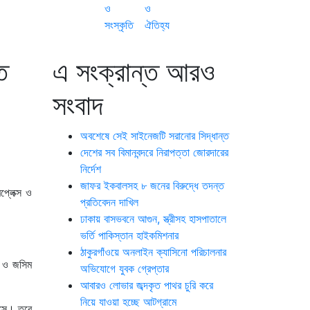
ও
ও
সংস্কৃতি
ঐতিহ্য
ত
এ সংক্রান্ত আরও
সংবাদ
অবশেষে সেই সাইনেজটি সরানোর সিদ্ধান্ত
দেশের সব বিমানবন্দরে নিরাপত্তা জোরদারের
নির্দেশ
জাফর ইকবালসহ ৮ জনের বিরুদ্ধে তদন্ত
প্লেক্স ও
প্রতিবেদন দাখিল
ঢাকায় বাসভবনে আগুন, স্ত্রীসহ হাসপাতালে
ভর্তি পাকিস্তান হাইকমিশনার
ঠাকুরগাঁওয়ে অনলাইন ক্যাসিনো পরিচালনার
িন ও জসিম
অভিযোগে যুবক গ্রেপ্তার
আবারও লোভার জব্দকৃত পাথর চুরি করে
নিয়ে যাওয়া হচ্ছে আটগ্রামে
 আসে। তবে