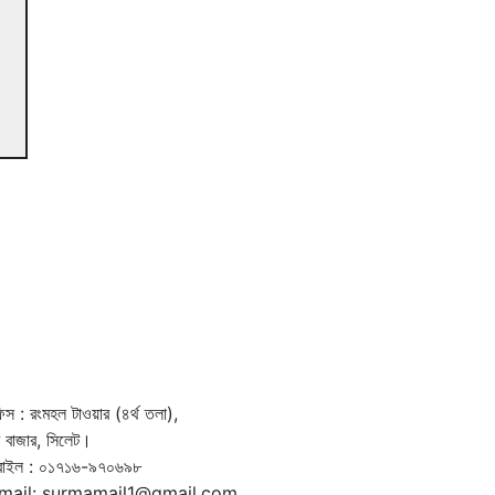
স : রংমহল টাওয়ার (৪র্থ তলা),
দর বাজার, সিলেট।
বাইল : ০১৭১৬-৯৭০৬৯৮
mail: surmamail1@gmail.com