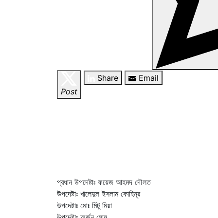
Share
Email
Post
প্রধান উপদেষ্টাঃ ফয়েজ আহমদ দৌলত
উপদেষ্টাঃ খালেদুল ইসলাম কোহিনূর
উপদেষ্টাঃ মোঃ মিটু মিয়া
উপদেষ্টাঃ অর্জুন ঘোষ