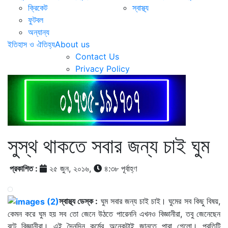
ক্রিকেট
স্বাস্থ্য
ফুটবল
অন্যান্য
ইতিহাস ও ঐতিহ্য
About us
Contact Us
Privacy Policy
সুস্থ থাকতে সবার জন্য চাই ঘুম
প্রকাশিত :
২৫ জুন, ২০১৬,
৪:৩৮ পূর্বাহ্ণ
স্বাস্থ্য ডেস্ক :
ঘুম সবার জন্য চাই চাই। ঘুমের সব কিছু বিষয়
,
কেমন করে ঘুম হয় সব তো জেনে উঠতে পারেননি এখনও বিজ্ঞানীরা
,
তবু জেনেছেন
বটে বিজ্ঞানীরা। এই দৈনন্দিন কর্মের অনেকটাই জানতে পারা গেলো। প্রতিটি