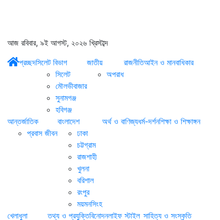
আজ রবিবার, ৯ই আগস্ট, ২০২৬ খ্রিস্টাব্দ
প্রচ্ছদ
সিলেট বিভাগ
জাতীয়
রাজনীতি
আইন ও মানবাধিকার
সিলেট
অপরাধ
মৌলভীবাজার
সুনামগঞ্জ
হবিগঞ্জ
আন্তর্জাতিক
বাংলাদেশ
অর্থ ও বাণিজ্য
ধর্ম-দর্শন
শিক্ষা ও শিক্ষাঙ্গন
প্রবাস জীবন
ঢাকা
চট্টগ্রাম
রাজশাহী
খুলনা
বরিশাল
রংপুর
ময়মনসিংহ
খেলাধুলা
তথ্য ও প্রযুক্তি
বিনোদন
লাইফ স্টাইল
সাহিত্য ও সংস্কৃতি