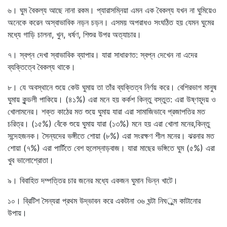
৬। ঘুম বৈকল্য আছে নানা রকম। প্যারাসম্নিয়া এমন এক বৈকল্য যখন না ঘুমিয়েও
অনেকে করেন অস্বাভাবিক নড়ন চড়ন। এসময় অপরাধও সংঘঠিত হয় যেমন ঘুমের
মধ্যে গাড়ি চালনা
,
খুন
,
ধর্ষণ
,
শিশুর উপর অত্যাচার।
৭। স্বপ্ন দেখা স্বাভাবিক ব্যাপার। যারা সাধারণত: স্বপ্ন দেখেন না এদের
ব্যক্তিত্বে বৈকল্য থাকে।
৮। যে অবস্থানে শুয়ে কেউ ঘুমায় তা তাঁর ব্যক্তিত্ব নির্ণয় করে। বেশিরভাগ মানুষ
ঘুমায় কুন্ডলী পাকিয়ে। (৪১%) এরা মনে হয় কর্কশ কিন্তু বস্তুত: এরা উষ্ণহূদয় ও
খোলামনের। শক্ত কাঠের মত শুয়ে ঘুমায় যারা এরা সামাজিভাবে প্রজাপতির মত
চরিত্র। (১৫%) বেঁকে শুয়ে ঘুমায় যারা (১৩%) মনে হয় এরা খোলা মনের
,
কিন্তু
সন্দেহজনক। সৈন্যদের ভঙ্গীতে শোয়া (৮%) এরা সংরক্ষণ শীল মনের। ঝরনার মত
শোয়া (৭%) এরা পার্টিতে বেশ হুলেস্নাড়বাজ। যারা মাছের ভঙ্গিতে ঘুম (৫%) এরা
খুব ভালোশ্রোতা।
৯। বিবাহিত দম্পত্তির চার জনের মধ্যে একজন ঘুমান ভিন্ন খাটে।
১০। ব্রিটিশ সৈন্যরা প্রথম উদ্ভাবন করে একটানা ৩৬ ঘন্টা নিঘর্ুম কাটানোর
উপায়।