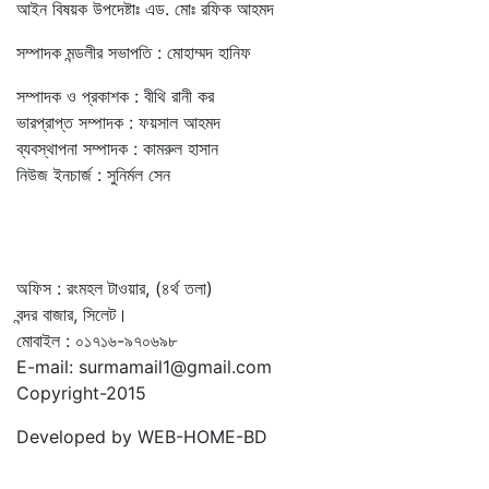
আইন বিষয়ক উপদেষ্টাঃ এড. মোঃ রফিক আহমদ
সম্পাদক মন্ডলীর সভাপতি : মোহাম্মদ হানিফ
সম্পাদক ও প্রকাশক : বীথি রানী কর
ভারপ্রাপ্ত সম্পাদক : ফয়সাল আহমদ
ব্যবস্থাপনা সম্পাদক : কামরুল হাসান
নিউজ ইনচার্জ : সুনির্মল সেন
অফিস : রংমহল টাওয়ার, (৪র্থ তলা)
বন্দর বাজার, সিলেট।
মোবাইল : ০১৭১৬-৯৭০৬৯৮
E-mail: surmamail1@gmail.com
Copyright-2015
Developed by WEB-HOME-BD