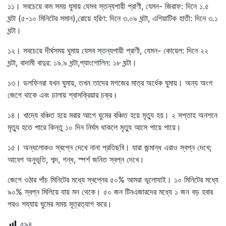
১১। সবচেয়ে কম সময় ঘুমায় যেসব স্তন্যপায়ী প্রাণী
,
যেমন- জিরাফ: দিনে ১.৫
ঘন্টা (৫-১০ মিনিটের সমান)
,
রোয়ে হরিণ: দিনে ৩.০৯ ঘন্টা
,
এশিয়াটিক হাতী: দিনে ৩.১
ঘন্টা।
১২। সবচেয়ে দীর্ঘসময় ঘুমায় যেসব স্তন্যপায়ী প্রাণী
,
যেমন- কোয়েল: দিনে ২২
ঘন্টা
,
বাদামী বাদুর: ১৯.৯ ঘন্টা
,
প্যাংগোলিন: ১৮ ঘন্টা।
১৩। ডলফিনরা যখন ঘুমায়
,
তখন তাদের মগজের মাত্র অর্ধেক ঘুমায়। অন্য অংশ
জেগে থাকে এবং চালায় শ্বাসক্রিয়ার চক্র।
১৪। খাদ্যে বঞ্চিত হয়ে মরার আগে ঘুমের বঞ্চিত হয়ে মৃতু্য হয়। ২ সপ্তাহ অনশনে
মৃতু্য হতে পারে কিন্তু ১০ দিন নির্ঘম থাকলে মৃতু্য আসে পায়ে পায়ে।
১৫। অন্ধলোকও স্বপ্নে দেখে নানা প্রতিছবি। যারা জন্মান্ধ এরাও স্বপ্ন দেখে
;
আবেগ অনুভূতি
,
শব্দ
,
গন্ধ
,
স্পর্শ জনিত স্বপ্ন দেখে।
জেগে ওঠার পাঁচ মিনিটের মধ্যে স্বপ্নের ৫০% আমরা ভূলোযাই। ১০ মিনিটের মধ্যে
৯০% স্বপ্ন মিলিয়ে যায় মন থেকে। ৫০ জন টিনএজারদের মধ্যে ১ জন বড় হবার
পরও শয্যায় ঘুমের সময় মূত্রত্যাগ করে।
৫৯৪