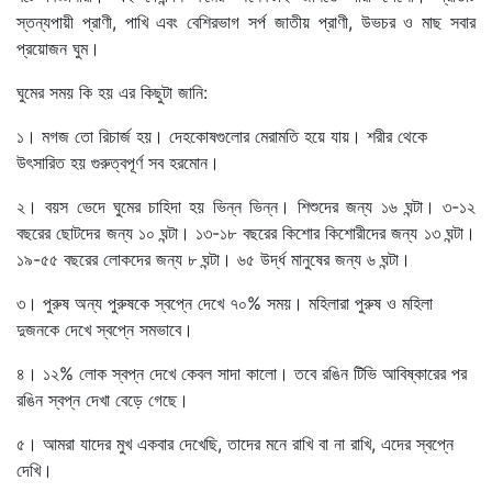
স্তন্যপায়ী প্রাণী
,
পাখি এবং বেশিরভাগ সর্প জাতীয় প্রাণী
,
উভচর ও মাছ সবার
প্রয়োজন ঘুম।
ঘুমের সময় কি হয় এর কিছুটা জানি:
১। মগজ তো রিচার্জ হয়। দেহকোষগুলোর মেরামতি হয়ে যায়। শরীর থেকে
উৎসারিত হয় গুরুত্বপূর্ণ সব হরমোন।
২। বয়স ভেদে ঘুমের চাহিদা হয় ভিন্ন ভিন্ন। শিশুদের জন্য ১৬ ঘন্টা। ৩-১২
বছরের ছোটদের জন্য ১০ ঘন্টা। ১৩-১৮ বছরের কিশোর কিশোরীদের জন্য ১৩ ঘন্টা।
১৯-৫৫ বছরের লোকদের জন্য ৮ ঘন্টা। ৬৫ উর্দ্ধ মানুষের জন্য ৬ ঘন্টা।
৩। পুরুষ অন্য পুরুষকে স্বপ্নে দেখে ৭০% সময়। মহিলারা পুরুষ ও মহিলা
দুজনকে দেখে স্বপ্নে সমভাবে।
৪। ১২% লোক স্বপ্ন দেখে কেবল সাদা কালো। তবে রঙিন টিভি আবিষ্কারের পর
রঙিন স্বপ্ন দেখা বেড়ে গেছে।
৫। আমরা যাদের মুখ একবার দেখেছি
,
তাদের মনে রাখি বা না রাখি
,
এদের স্বপ্নে
দেখি।