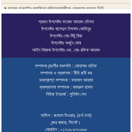
আরেক অনলাইন ক্যাসিনো পরিচালনাকারীকে গ্রেপ্তার করেছে ডিবি
সিলেটে দুই বাসের মুখোমুখি সংঘর্ষে শিশুসহ ৯ জনের মৃত্যু
প্রধান উপদেষ্টাঃ ফয়েজ আহমদ দৌলত
উপদেষ্টাঃ খালেদুল ইসলাম কোহিনূর
অবশেষে সেই সাইনেজটি সরানোর সিদ্ধান্ত
উপদেষ্টাঃ মোঃ মিটু মিয়া
উপদেষ্টাঃ অর্জুন ঘোষ
দেশের সব বিমানবন্দরে নিরাপত্তা জোরদারের নির্দেশ
আইন বিষয়ক উপদেষ্টাঃ এড. মোঃ রফিক আহমদ
সুস্থ ত্বকের জন্য প্রয়োজনীয় ভিটামিন ও পুষ্টি
সম্পাদক মন্ডলীর সভাপতি : মোহাম্মদ হানিফ
চা বিক্রয়ে ন্যাশনাল টি কোম্পানির নতুন ইতিহাস
সম্পাদক ও প্রকাশক : বীথি রানী কর
জাফর ইকবালসহ ৮ জনের বিরুদ্ধে তদন্ত প্রতিবেদন দাখিল
ভারপ্রাপ্ত সম্পাদক : ফয়সাল আহমদ
ব্যবস্থাপনা সম্পাদক : কামরুল হাসান
ঢাকায় বাসভবনে আগুন, স্ত্রীসহ হাসপাতালে ভর্তি পাকিস্তান হাইকমিশনার
নিউজ ইনচার্জ : সুনির্মল সেন
ঠাকুরগাঁওয়ে অনলাইন ক্যাসিনো পরিচালনার অভিযোগে যুবক গ্রেপ্তার
আবারও লোভার জব্দকৃত পাথর চুরি করে নিয়ে যাওয়া হচ্ছে আটগ্রামে
অফিস : রংমহল টাওয়ার, (৪র্থ তলা)
বন্দর বাজার, সিলেট।
রাজনৈতিক নেতৃবৃন্দ ও সুধীজনদের সাথে কানাইঘাটের নবাগত ইউএনও’র মতবিনিময়
মোবাইল : ০১৭১৬-৯৭০৬৯৮