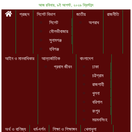
আজ রবিবার, ৯ই আগস্ট, ২০২৬ খ্রিস্টাব্দ
প্রচ্ছদ
সিলেট বিভাগ
জাতীয়
রাজনীতি
সিলেট
অপরাধ
মৌলভীবাজার
সুনামগঞ্জ
হবিগঞ্জ
আইন ও মানবাধিকার
আন্তর্জাতিক
বাংলাদেশ
প্রবাস জীবন
ঢাকা
চট্টগ্রাম
রাজশাহী
খুলনা
বরিশাল
রংপুর
ময়মনসিংহ
অর্থ ও বাণিজ্য
ধর্ম-দর্শন
শিক্ষা ও শিক্ষাঙ্গন
খেলাধুলা