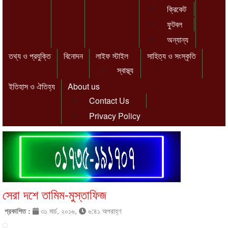
ক্রিকেট
ফুটবল
অন্যান্য
তথ্য ও প্রযুক্তি
বিনোদন
লাইফ স্টাইল
সাহিত্য ও সংস্কৃতি
স্বাস্থ্য
ইতিহাস ও ঐতিহ্য
About us
Contact Us
Privacy Policy
সেরা দশে তামিম-মুস্তাফিজ
প্রকাশিত :
৩১ মার্চ, ২০১৬,
৬:৪১ অপরাহ্ণ