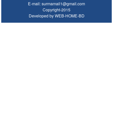
E-mail: surmamail1@gmail.com
চলতি অর্থবছরই স্থানীয় সরকারের সব স্তরের নির্বাচন: সিলেট প্রতিমন্ত্রী
Copyright-2015
সিলেট মহানগর বিএনপির সভাপতির দায়িত্বে ফিরলেন নাসিম হোসাইন
Developed by WEB-HOME-BD
সিলেটে হামের উপসর্গ নিয়ে আরও ২ শিশুর প্রাণহানি
সিলেটে শিশুকন্যা ফাহিমা ধর্ষণচেষ্টা ও হত্যা মামলায় জাকিরের মৃত্যুদণ্ড
ইসরায়েলের বিরুদ্ধে সিদ্ধান্ত নিতে মুসলিম পররাষ্ট্রমন্ত্রীদের বৈঠক
ভারতে শেখ হাসিনার বক্তব্যে ক্ষুব্ধ বাংলাদেশ
গণঅভ্যুত্থান দিবসে কানাইঘাটে প্রশাসনের উদ্যোগে আলোচনা সভা অনুষ্ঠিত
ভিসাসেবা নিয়ে ভারতীয় হাইকমিশনের সতর্কতা জারি
জ্বালানি সংকট কাটতে সময় লাগবে: সিলেটে বাণিজ্যমন্ত্রী
সিলেটে হামের উপসর্গ নিয়ে আরও ২ শিশুর মৃত্যু
যে ডকুমেন্টারিতে আবু সাঈদ নেই, সেটি কোনো ডকুমেন্টারি নয়: ভারপ্রাপ্ত রাষ্ট্রপতি