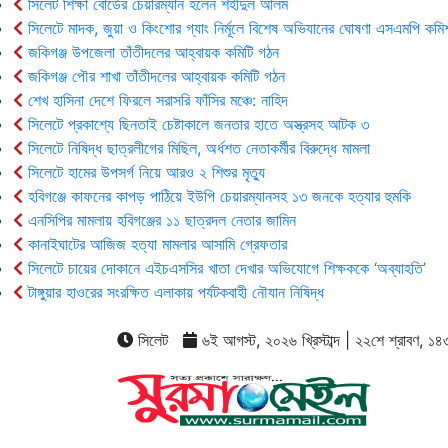
সিলেট শিক্ষা বোর্ডের চেয়ারম্যান হলেন শহীদুল আলম
সিলেটে মাদক, জুয়া ও কিংশোর গ্যাং নির্মূলে বিশেষ অভিযানের ঘোষণা এসএমপি কমি
জকিগঞ্জ উপজেলা তাঁতীদলের আহ্বায়ক কমিটি গঠন
জকিগঞ্জ পৌর শাখা তাঁতীদলের আহ্বায়ক কমিটি গঠন
শেখ হাসিনা দেশে ফিরলে সরাসরি ফাঁসির মঞ্চে: নাহিদ
সিলেটে প্রকাশ্যে ছিনতাই চেষ্টাকালে জনতার হাতে অস্ত্রসহ আটক ৩
সিলেটে নিষিদ্ধ ছাত্রলীগের মিছিল, অর্ধশত নেতাকর্মীর বিরুদ্ধে মামলা
সিলেটে হামের উপসর্গ নিয়ে আরও ২ শিশুর মৃত্যু
হবিগঞ্জে কাফনের কাপড় পাঠিয়ে ইউপি চেয়ারম্যানসহ ১৩ জনকে হত্যার হুমকি
এনসিপির মামলায় হবিগঞ্জের ১১ ছাত্রদল নেতার জামিন
কানাইঘাটের আজিজ হত্যা মামলার আসামি গ্রেফতার
সিলেটে চায়ের দোকানে এইচএসসির খাতা দেখার অভিযোগে শিক্ষককে ‘অব্যাহতি’
টাঙ্গুয়ার হাওরের সংরক্ষিত এলাকায় পর্যটকবাহী নৌযান নিষিদ্ধ
সিলেট
৬ই আগস্ট, ২০২৬ খ্রিস্টাব্দ | ২২শে শ্রাবণ, ১৪৩৩ 