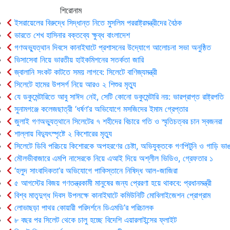
শিরোনাম
ইসরায়েলের বিরুদ্ধে সিদ্ধান্ত নিতে মুসলিম পররাষ্ট্রমন্ত্রীদের বৈঠক
ভারতে শেখ হাসিনার বক্তব্যে ক্ষুব্ধ বাংলাদেশ
গণঅভ্যুত্থান দিবসে কানাইঘাটে প্রশাসনের উদ্যোগে আলোচনা সভা অনুষ্ঠিত
ভিসাসেবা নিয়ে ভারতীয় হাইকমিশনের সতর্কতা জারি
জ্বালানি সংকট কাটতে সময় লাগবে: সিলেটে বাণিজ্যমন্ত্রী
সিলেটে হামের উপসর্গ নিয়ে আরও ২ শিশুর মৃত্যু
যে ডকুমেন্টারিতে আবু সাঈদ নেই, সেটি কোনো ডকুমেন্টারি নয়: ভারপ্রাপ্ত রাষ্ট্রপতি
সুনামগঞ্জে কলেজছাত্রী ‘ধর্ষণ’র অভিযোগে মসজিদের ইমাম গ্রেপ্তার
জুলাই গণঅভ্যুত্থানে সিলেটের ৭ শহীদের বিচারে গতি ও স্মৃতিচত্বর চান স্বজনরা
শাল্লায় বিদ্যুৎস্পৃষ্টে ২ কিশোরের মৃত্যু
সিলেটে ডিবি পরিচয়ে কিশোরকে অপহরণের চেষ্টা, অভিযুক্তকে গণপিটুনি ও গাড়ি ভাঙ
মৌলভীবাজারে এমপি নাসেরকে নিয়ে এআই দিয়ে অশ্লীল ভিডিও, গ্রেফতার ১
‘হলুদ সাংবাদিকতা’র অভিযোগে পাকিস্তানে নিষিদ্ধ আল-জাজিরা
৫ আগস্টের বিজয় গণতন্ত্রকামী মানুষের জন্য প্রেরণা হয়ে থাকবে: প্রধানমন্ত্রী
বিশ্ব মাতৃদুগ্ধ দিবস উপলক্ষে কানাইঘাটে কমিউনিটি মোবিলাইজেশন প্রোগ্রাম
লোভাছড়া পাথর কোয়ারী পরিদর্শনে ডিএমডি’র পরিচালক
৮ বছর পর সিলেট থেকে চালু হচ্ছে বিদেশি এয়ারলাইন্সের ফ্লাইট