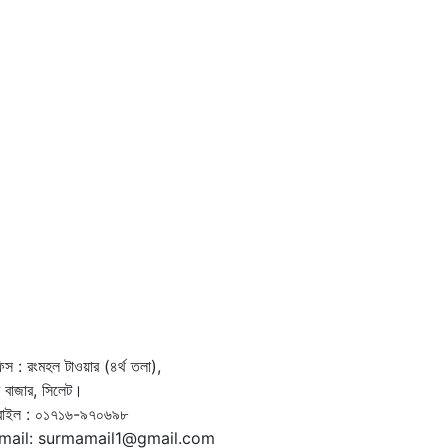
স : রংমহল টাওয়ার (৪র্থ তলা),
দর বাজার, সিলেট।
বাইল : ০১৭১৬-৯৭০৬৯৮
mail: surmamail1@gmail.com