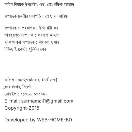
আইন বিষয়ক উপদেষ্টাঃ এড. মোঃ রফিক আহমদ
সম্পাদক মন্ডলীর সভাপতি : মোহাম্মদ হানিফ
সম্পাদক ও প্রকাশক : বীথি রানী কর
ভারপ্রাপ্ত সম্পাদক : ফয়সাল আহমদ
ব্যবস্থাপনা সম্পাদক : কামরুল হাসান
নিউজ ইনচার্জ : সুনির্মল সেন
অফিস : রংমহল টাওয়ার, (৪র্থ তলা)
বন্দর বাজার, সিলেট।
মোবাইল : ০১৭১৬-৯৭০৬৯৮
E-mail: surmamail1@gmail.com
Copyright-2015
Developed by WEB-HOME-BD