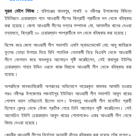
সুরমা মেইল নিউজ :
হবিগঞ্জের মাধবপুর, লাখাই ও নবীগঞ্জ উপজেলার বিভিন্ন
ইউনিয়নে চেয়ারম্যান পদে আওয়ামী লীগের বিদ্রোহী প্রার্থীকে দল থেকে বহিষ্কার
করা হয়েছে। জেলা আওয়ামী লীগের দপ্তর সম্পাদক মো. আলমগীর খানের দেওয়া
তথ্যমতে, বিদ্রোহী ৩০ চেয়ারম্যান পদপ্রার্থীকে দল থেকে বহিষ্কার করা হয়েছে।
বিশেষ করে জেলা আওয়ামী লীগ সভাপতি এমপি অ্যাডভোকেট মো
:
আবু জাহিরকে
ফুলের তোড়া উপহার দিয়ে যিনি শতাধিক নেতাকর্মী নিয়ে বিএনপি থেকে আওয়ামী
লীগে যোগদান করে মাধবপুরে আলোড়ন সৃষ্টি করেছিলেন, সেই বাঘাসুরা ইউপির
চেয়ারম্যান শাহাব উদ্দিন ওরফে জারু মিয়াকে আওয়ামী লীগ থেকে বহিষ্কার করা
হয়েছে।
অপরদিকে মানবতাবিরোধী অপরাধের অভিযোগে দায়েরকৃত মামলার আসামি হওয়ার
পরও নবীগঞ্জ উপজেলার গজনাইপুর ইউনিয়ন আওয়ামী লীগ সভাপতি আবুল খায়ের
গোলাপ বহাল তবিয়তেই ছিলেন দলে। উপরন্তু আওয়ামী লীগ মনোনীত প্রার্থী
হিসেবে কেন্দ্র থেকে নৌকা প্রতীক পেয়ে তিনি আলোড়ন সৃষ্টি করেছিলেন। সেই
আলোচিত ইউপি চেয়ারম্যান আবুল খায়ের গোলাপকেও এবার আওয়ামী লীগ থেকে
বিদায় দেওয়া হয়েছে।
কেন্দ্রীয় আওয়ামী লীগের নির্দেশনা অনুযায়ী যাঁদের বহিষ্কার করা হয়েছে তাঁরা হলেন
:-