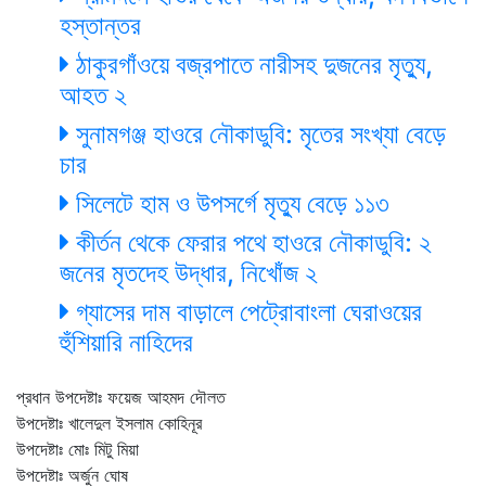
হস্তান্তর
ঠাকুরগাঁওয়ে বজ্রপাতে নারীসহ দুজনের মৃত্যু,
আহত ২
সুনামগঞ্জ হাওরে নৌকাডুবি: মৃতের সংখ্যা বেড়ে
চার
সিলেটে হাম ও উপসর্গে মৃত্যু বেড়ে ১১৩
কীর্তন থেকে ফেরার পথে হাওরে নৌকাডুবি: ২
জনের মৃতদেহ উদ্ধার, নিখোঁজ ২
গ্যাসের দাম বাড়ালে পেট্রোবাংলা ঘেরাওয়ের
হুঁশিয়ারি নাহিদের
প্রধান উপদেষ্টাঃ ফয়েজ আহমদ দৌলত
উপদেষ্টাঃ খালেদুল ইসলাম কোহিনূর
উপদেষ্টাঃ মোঃ মিটু মিয়া
উপদেষ্টাঃ অর্জুন ঘোষ