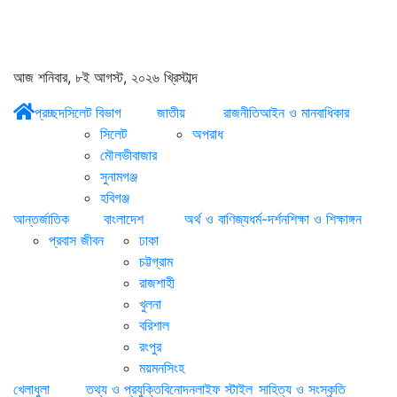
আজ শনিবার, ৮ই আগস্ট, ২০২৬ খ্রিস্টাব্দ
প্রচ্ছদ
সিলেট বিভাগ
জাতীয়
রাজনীতি
আইন ও মানবাধিকার
সিলেট
অপরাধ
মৌলভীবাজার
সুনামগঞ্জ
হবিগঞ্জ
আন্তর্জাতিক
বাংলাদেশ
অর্থ ও বাণিজ্য
ধর্ম-দর্শন
শিক্ষা ও শিক্ষাঙ্গন
প্রবাস জীবন
ঢাকা
চট্টগ্রাম
রাজশাহী
খুলনা
বরিশাল
রংপুর
ময়মনসিংহ
খেলাধুলা
তথ্য ও প্রযুক্তি
বিনোদন
লাইফ স্টাইল
সাহিত্য ও সংস্কৃতি