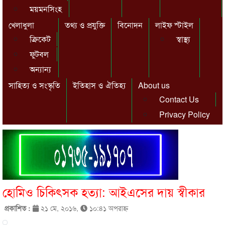
ময়মনসিংহ
খেলাধুলা
তথ্য ও প্রযুক্তি
বিনোদন
লাইফ স্টাইল
ক্রিকেট
স্বাস্থ্য
ফুটবল
অন্যান্য
সাহিত্য ও সংস্কৃতি
ইতিহাস ও ঐতিহ্য
About us
Contact Us
Privacy Policy
হোমিও চিকিৎসক হত্যা: আইএসের দায় স্বীকার
প্রকাশিত :
২১ মে, ২০১৬,
১০:৪১ অপরাহ্ণ