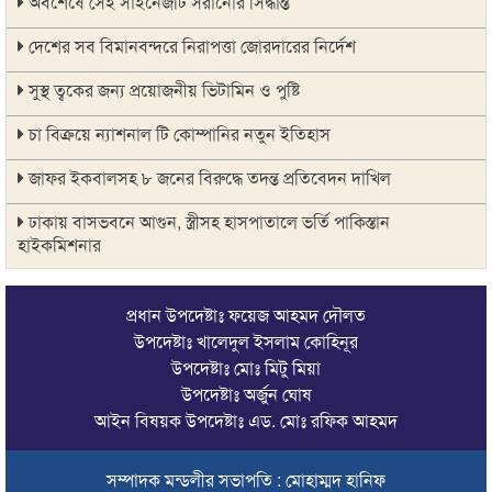
অবশেষে সেই সাইনেজটি সরানোর সিদ্ধান্ত
দেশের সব বিমানবন্দরে নিরাপত্তা জোরদারের নির্দেশ
সুস্থ ত্বকের জন্য প্রয়োজনীয় ভিটামিন ও পুষ্টি
চা বিক্রয়ে ন্যাশনাল টি কোম্পানির নতুন ইতিহাস
জাফর ইকবালসহ ৮ জনের বিরুদ্ধে তদন্ত প্রতিবেদন দাখিল
ঢাকায় বাসভবনে আগুন, স্ত্রীসহ হাসপাতালে ভর্তি পাকিস্তান
হাইকমিশনার
ঠাকুরগাঁওয়ে অনলাইন ক্যাসিনো পরিচালনার অভিযোগে যুবক গ্রেপ্তার
প্রধান উপদেষ্টাঃ ফয়েজ আহমদ দৌলত
আবারও লোভার জব্দকৃত পাথর চুরি করে নিয়ে যাওয়া হচ্ছে আটগ্রামে
উপদেষ্টাঃ খালেদুল ইসলাম কোহিনূর
উপদেষ্টাঃ মোঃ মিটু মিয়া
রাজনৈতিক নেতৃবৃন্দ ও সুধীজনদের সাথে কানাইঘাটের নবাগত
উপদেষ্টাঃ অর্জুন ঘোষ
ইউএনও’র মতবিনিময়
আইন বিষয়ক উপদেষ্টাঃ এড. মোঃ রফিক আহমদ
চলতি অর্থবছরই স্থানীয় সরকারের সব স্তরের নির্বাচন: সিলেট প্রতিমন্ত্রী
সম্পাদক মন্ডলীর সভাপতি : মোহাম্মদ হানিফ
সিলেট মহানগর বিএনপির সভাপতির দায়িত্বে ফিরলেন নাসিম হোসাইন