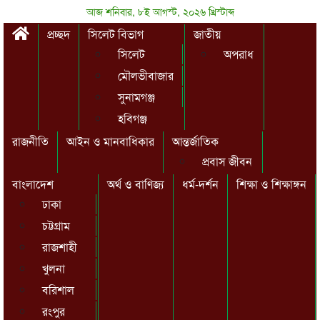
আজ শনিবার, ৮ই আগস্ট, ২০২৬ খ্রিস্টাব্দ
প্রচ্ছদ
সিলেট বিভাগ
জাতীয়
সিলেট
অপরাধ
মৌলভীবাজার
সুনামগঞ্জ
হবিগঞ্জ
রাজনীতি
আইন ও মানবাধিকার
আন্তর্জাতিক
প্রবাস জীবন
বাংলাদেশ
অর্থ ও বাণিজ্য
ধর্ম-দর্শন
শিক্ষা ও শিক্ষাঙ্গন
ঢাকা
চট্টগ্রাম
রাজশাহী
খুলনা
বরিশাল
রংপুর