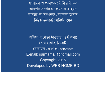
সম্পাদক ও প্রকাশক : বীথি রানী কর
সিলেটে হামের উপসর্গ নিয়ে আরও ২ শিশুর প্রাণহানি
ভারপ্রাপ্ত সম্পাদক : ফয়সাল আহমদ
ব্যবস্থাপনা সম্পাদক : কামরুল হাসান
সিলেটে শিশুকন্যা ফাহিমা ধর্ষণচেষ্টা ও হত্যা মামলায় জাকিরের মৃত্যুদণ্ড
নিউজ ইনচার্জ : সুনির্মল সেন
ইসরায়েলের বিরুদ্ধে সিদ্ধান্ত নিতে মুসলিম পররাষ্ট্রমন্ত্রীদের বৈঠক
ভারতে শেখ হাসিনার বক্তব্যে ক্ষুব্ধ বাংলাদেশ
অফিস : রংমহল টাওয়ার, (৪র্থ তলা)
বন্দর বাজার, সিলেট।
গণঅভ্যুত্থান দিবসে কানাইঘাটে প্রশাসনের উদ্যোগে আলোচনা সভা
মোবাইল : ০১৭১৬-৯৭০৬৯৮
অনুষ্ঠিত
E-mail: surmamail1@gmail.com
Copyright-2015
ভিসাসেবা নিয়ে ভারতীয় হাইকমিশনের সতর্কতা জারি
Developed by WEB-HOME-BD
জ্বালানি সংকট কাটতে সময় লাগবে: সিলেটে বাণিজ্যমন্ত্রী
সিলেটে হামের উপসর্গ নিয়ে আরও ২ শিশুর মৃত্যু
যে ডকুমেন্টারিতে আবু সাঈদ নেই, সেটি কোনো ডকুমেন্টারি নয়:
ভারপ্রাপ্ত রাষ্ট্রপতি
সুনামগঞ্জে কলেজছাত্রী ‘ধর্ষণ’র অভিযোগে মসজিদের ইমাম গ্রেপ্তার