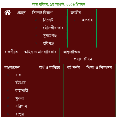
আজ রবিবার, ৯ই আগস্ট, ২০২৬ খ্রিস্টাব্দ
প্রচ্ছদ
সিলেট বিভাগ
জাতীয়
সিলেট
অপরাধ
মৌলভীবাজার
সুনামগঞ্জ
হবিগঞ্জ
রাজনীতি
আইন ও মানবাধিকার
আন্তর্জাতিক
প্রবাস জীবন
বাংলাদেশ
অর্থ ও বাণিজ্য
ধর্ম-দর্শন
শিক্ষা ও শিক্ষাঙ্গন
ঢাকা
চট্টগ্রাম
রাজশাহী
খুলনা
বরিশাল
রংপুর