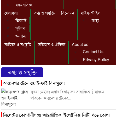
ময়মনসিংহ
খেলাধুলা
তথ্য ও প্রযুক্তি
বিনোদন
লাইফ স্টাইল
ক্রিকেট
স্বাস্থ্য
ফুটবল
অন্যান্য
সাহিত্য ও সংস্কৃতি
ইতিহাস ও ঐতিহ্য
About us
Contact Us
Privacy Policy
তথ্য ও প্রযুক্তি
আন্ত:নগর ট্রেনে ওয়াই-ফাই বিনামুল্যে
সুরমা মেইলঃ এবার বিনামূল্যে সারাবিশ্বে ঢুঁ মারতে
পারবেন আন্ত:নগর ট্রেনের...
সিলেটের কোম্পানীগঞ্জে আন্তর্জাতিক ‘ইলেক্ট্রনিক্স সিটি’ গড়ে তোলা