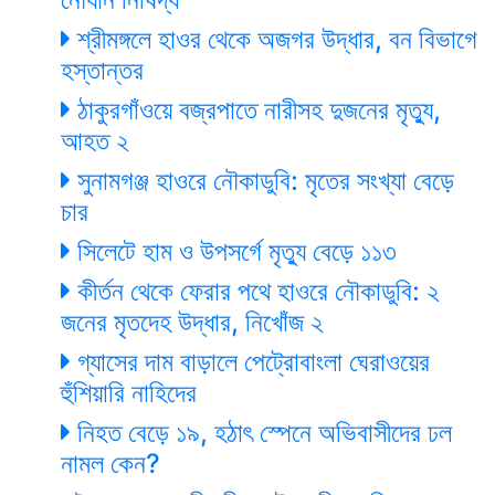
শ্রীমঙ্গলে হাওর থেকে অজগর উদ্ধার, বন বিভাগে
হস্তান্তর
ঠাকুরগাঁওয়ে বজ্রপাতে নারীসহ দুজনের মৃত্যু,
আহত ২
সুনামগঞ্জ হাওরে নৌকাডুবি: মৃতের সংখ্যা বেড়ে
চার
সিলেটে হাম ও উপসর্গে মৃত্যু বেড়ে ১১৩
কীর্তন থেকে ফেরার পথে হাওরে নৌকাডুবি: ২
জনের মৃতদেহ উদ্ধার, নিখোঁজ ২
গ্যাসের দাম বাড়ালে পেট্রোবাংলা ঘেরাওয়ের
হুঁশিয়ারি নাহিদের
নিহত বেড়ে ১৯, হঠাৎ স্পেনে অভিবাসীদের ঢল
নামল কেন?