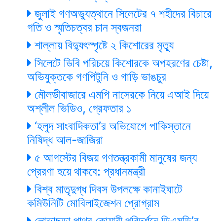
জুলাই গণঅভ্যুত্থানে সিলেটের ৭ শহীদের বিচারে
গতি ও স্মৃতিচত্বর চান স্বজনরা
শাল্লায় বিদ্যুৎস্পৃষ্টে ২ কিশোরের মৃত্যু
সিলেটে ডিবি পরিচয়ে কিশোরকে অপহরণের চেষ্টা,
অভিযুক্তকে গণপিটুনি ও গাড়ি ভাঙচুর
মৌলভীবাজারে এমপি নাসেরকে নিয়ে এআই দিয়ে
অশ্লীল ভিডিও, গ্রেফতার ১
‘হলুদ সাংবাদিকতা’র অভিযোগে পাকিস্তানে
নিষিদ্ধ আল-জাজিরা
৫ আগস্টের বিজয় গণতন্ত্রকামী মানুষের জন্য
প্রেরণা হয়ে থাকবে: প্রধানমন্ত্রী
বিশ্ব মাতৃদুগ্ধ দিবস উপলক্ষে কানাইঘাটে
কমিউনিটি মোবিলাইজেশন প্রোগ্রাম
লোভাছড়া পাথর কোয়ারী পরিদর্শনে ডিএমডি’র