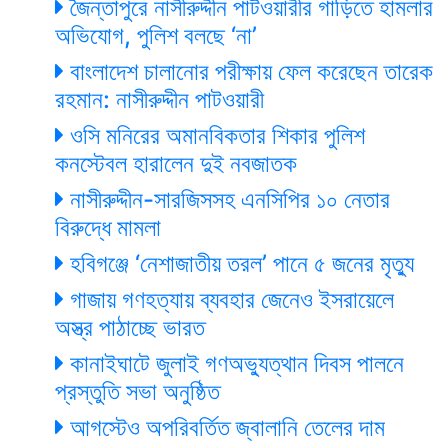
জৈন্তাপুরে নাসীরুদ্দীন পাটওয়ারীর গাড়িতে হামলার
অভিযোগ, পুলিশ বলছে ‘না’
বাংলাদেশ চালানোর পরীক্ষায় ফেল করেছেন তারেক
রহমান: নাসীরুদ্দীন পাটওয়ারী
ওসি মনিরের অমানবিকতার শিকার পুলিশ
কনস্টেবল হারালেন দুই নবজাতক
নাসীরুদ্দীন-সারজিসসহ এনসিপির ১০ নেতার
বিরুদ্ধে মামলা
হবিগঞ্জে ‘নেশাজাতীয় তরল’ পানে ৫ জনের মৃত্যু
গাজায় গণহত্যায় ব্যবহার জেনেও ইসরায়েলে
অস্ত্র পাঠাচ্ছে ভারত
কানাইঘাটে জুলাই গণঅভ্যুত্থান দিবস পালনে
প্রস্তুতি সভা অনুষ্ঠিত
আগস্টেও অপরিবর্তিত জ্বালানি তেলের দাম