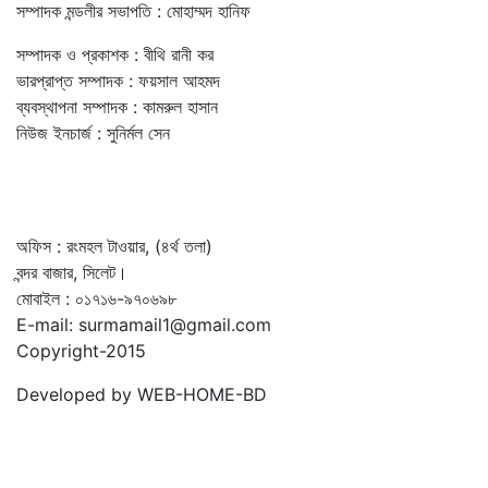
সম্পাদক মন্ডলীর সভাপতি : মোহাম্মদ হানিফ
সম্পাদক ও প্রকাশক : বীথি রানী কর
ভারপ্রাপ্ত সম্পাদক : ফয়সাল আহমদ
ব্যবস্থাপনা সম্পাদক : কামরুল হাসান
নিউজ ইনচার্জ : সুনির্মল সেন
অফিস : রংমহল টাওয়ার, (৪র্থ তলা)
বন্দর বাজার, সিলেট।
মোবাইল : ০১৭১৬-৯৭০৬৯৮
E-mail: surmamail1@gmail.com
Copyright-2015
Developed by WEB-HOME-BD