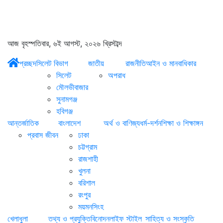
আজ বৃহস্পতিবার, ৬ই আগস্ট, ২০২৬ খ্রিস্টাব্দ
প্রচ্ছদ
সিলেট বিভাগ
জাতীয়
রাজনীতি
আইন ও মানবাধিকার
সিলেট
অপরাধ
মৌলভীবাজার
সুনামগঞ্জ
হবিগঞ্জ
আন্তর্জাতিক
বাংলাদেশ
অর্থ ও বাণিজ্য
ধর্ম-দর্শন
শিক্ষা ও শিক্ষাঙ্গন
প্রবাস জীবন
ঢাকা
চট্টগ্রাম
রাজশাহী
খুলনা
বরিশাল
রংপুর
ময়মনসিংহ
খেলাধুলা
তথ্য ও প্রযুক্তি
বিনোদন
লাইফ স্টাইল
সাহিত্য ও সংস্কৃতি